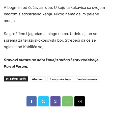
A bogme i od čučavca rupe. U koju ta kukavica sa svojom
bagrom sladostrasno kenja. Nikog nema da im pelene
menja.
Sa grožđem i jagodama, blago nama. U deluziji on se
sprema za terazijskokosovski boj. Strepeći da će se
oglasiti od Kobilića soj.
Stavovi autora ne odražavaju nužno i stav redakcije
Portal Forum.
KLJUČNE REČI
Aforizmi
Evroposka šupa
Vesko Ivanović