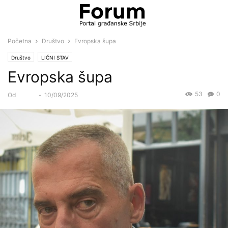
Početna
Društvo
Evropska šupa
Društvo
LIČNI STAV
Evropska šupa
53
0
Od
Forum
-
10/09/2025