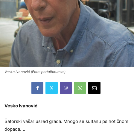
Vesko Ivanović (Foto: portalforum.rs)
Vesko Ivanović
Šatorski vašar usred grada. Mnogo se sultanu psihotičnom
dopada. L