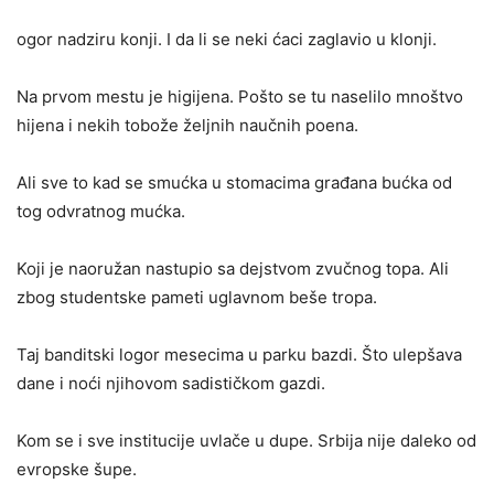
ogor nadziru konji. I da li se neki ćaci zaglavio u klonji.
Na prvom mestu je higijena. Pošto se tu naselilo mnoštvo
hijena i nekih tobože željnih naučnih poena.
Ali sve to kad se smućka u stomacima građana bućka od
tog odvratnog mućka.
Koji je naoružan nastupio sa dejstvom zvučnog topa. Ali
zbog studentske pameti uglavnom beše tropa.
Taj banditski logor mesecima u parku bazdi. Što ulepšava
dane i noći njihovom sadističkom gazdi.
Kom se i sve institucije uvlače u dupe. Srbija nije daleko od
evropske šupe.