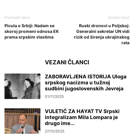
Prethodni tekst
Sledeći tekst
Picula o Srbiji: Nadam se
Ruski dronovi u Poljskoj:
skoroj promeni odnosa EK
Generalni sekretar UN vidi
prema srpskim vlastima
rizik od širenja ukrajinskog
rata
VEZANI ČLANCI
ZABORAVLJENA ISTORIJA Uloga
srpskog nacizma u tužnoj
sudbini jugoslovenskih Jevreja
01/11/2025
VULETIĆ ZA HAYAT TV Srpski
integralizam Mila Lompara je
drugo ime...
27/10/2025