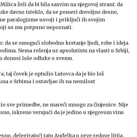
ilica želi da bi bila sasvim na njegovoj strani: da
uke davno isteklo, da se pomeri dovoljno desno,
e paralogizme usvoji i priključi ih svojim
oji su mu potpuno nepoznati.
: da se omogući slobodno kretanje ljudi, robe i ideja.
dima. Nema rešenja uz apsolutistu na vlasti u Srbiji,
o donosi loše odluke o svemu.
 taj čovek je optužio Lutovca da je bio loš
una o Srbima i ostavljao ih na nemilost
rio sve primedbe, ne mareći mnogo za činjenice. Nije
sno, iskreno verujući da je jedino u njegovom vinu
sno, delegirajući tatu Anđelka u prve redove litija.