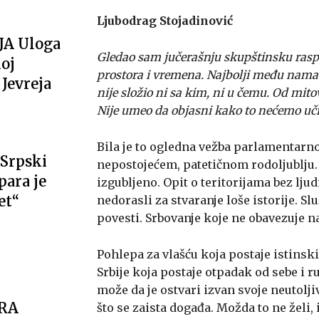
Ljubodrag Stojadinović
JA Uloga
Gledao sam jučerašnju skupštinsku raspr
oj
prostora i vremena. Najbolji među nama 
Jevreja
nije složio ni sa kim, ni u čemu. Od mitov
Nije umeo da objasni kako to nećemo uči
Bila je to ogledna vežba parlamentarn
Srpski
nepostojećem, patetičnom rodoljublju.
ara je
izgubljeno. Opit o teritorijama bez lju
et“
nedorasli za stvaranje loše istorije. S
povesti. Srbovanje koje ne obavezuje na
Pohlepa za vlašću koja postaje istinsk
Srbije koja postaje otpadak od sebe i r
može da je ostvari izvan svoje neutoljiv
ARA
što se zaista događa. Možda to ne želi, 