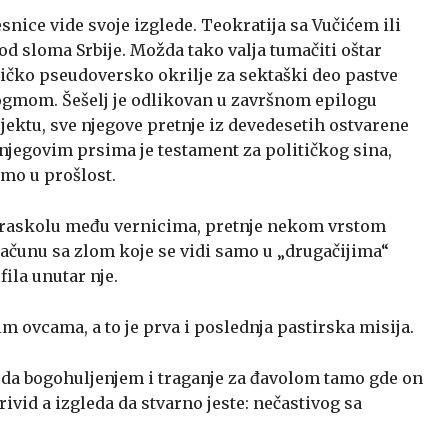
snice vide svoje izglede. Teokratija sa Vučićem ili
od sloma Srbije. Možda tako valja tumačiti oštar
tičko pseudoversko okrilje za sektaški deo pastve
mom. Šešelj je odlikovan u završnom epilogu
jektu, sve njegove pretnje iz devedesetih ostvarene
njegovim prsima je testament za političkog sina,
amo u prošlost.
 raskolu među vernicima, pretnje nekom vrstom
ačunu sa zlom koje se vidi samo u „drugačijima“
fila unutar nje.
 ovcama, a to je prva i poslednja pastirska misija.
oda bogohuljenjem i traganje za đavolom tamo gde on
ivid a izgleda da stvarno jeste: nečastivog sa