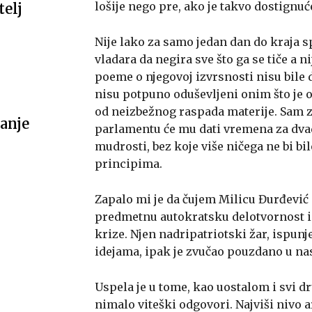
lošije nego pre, ako je takvo dostignu
telj
Nije lako za samo jedan dan do kraja 
vladara da negira sve što ga se tiče a ni
poeme o njegovoj izvrsnosti nisu bile
nisu potpuno oduševljeni onim što je 
od neizbežnog raspada materije. Sam za
anje
parlamentu će mu dati vremena za dvade
mudrosti, bez koje više ničega ne bi bi
principima.
Zapalo mi je da čujem Milicu Đurđević 
predmetnu autokratsku delotvornost i
krize. Njen nadripatriotski žar, ispu
idejama, ipak je zvučao pouzdano u nas
Uspela je u tome, kao uostalom i svi dr
nimalo viteški odgovori. Najviši nivo a