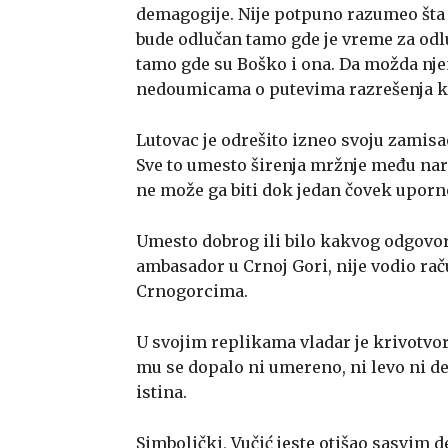
demagogije. Nije potpuno razumeo šta M
bude odlučan tamo gde je vreme za odl
tamo gde su Boško i ona. Da možda njen
nedoumicama o putevima razrešenja k
Lutovac je odrešito izneo svoju zamisao
Sve to umesto širenja mržnje među naro
ne može ga biti dok jedan čovek uporn
Umesto dobrog ili bilo kakvog odgovora,
ambasador u Crnoj Gori, nije vodio rač
Crnogorcima.
U svojim replikama vladar je krivotvo
mu se dopalo ni umereno, ni levo ni de
istina.
Simbolički, Vučić jeste otišao sasvim de