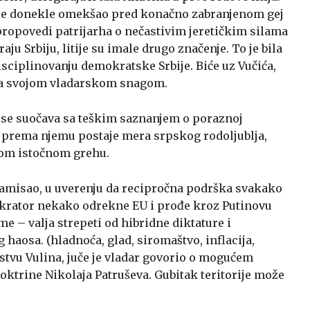
o je donekle omekšao pred konačno zabranjenom gej
ropovedi patrijarha o nečastivim jeretičkim silama
u Srbiju, litije su imale drugo značenje. To je bila
isciplinovanju demokratske Srbije. Biće uz Vučića,
 sa svojom vladarskom snagom.
ji se suočava sa teškim saznanjem o poraznoj
av prema njemu postaje mera srpskog rodoljublja,
om istočnom grehu.
zamisao, u uverenju da recipročna podrška svakako
okrator nekako odrekne EU i prođe kroz Putinovu
e – valja strepeti od hibridne diktature i
haosa. (hladnoća, glad, siromaštvo, inflacija,
stvu Vulina, juče je vladar govorio o mogućem
oktrine Nikolaja Patruševa. Gubitak teritorije može