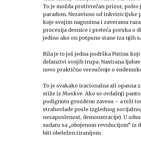
To je možda protivrečan prizor, pošt
paradom. Nezavisno od inkvizicijske p
koje svojim nagonima i zaverama razaraj
procesija desnice i preteća poruka o d
jedino ako on potpuno stane iza njih
Bila je to još jedna podrška Putinu ko
defanzivi svojih trupa. Nastrana ljub
novo praktično veroučenje o endemsk
To je svakako iracionalna ali opasna 
stiže iz Moskve. Ako se ovdašnji pant
podignutu gvozdenu zavesu – a teži tom
strahovlade posle izglednog socijalnog 
nezaposlenost, demonstracije). U odsu
sudaru sa „obojenom revolucijom“ iz d
biti obeležen tiranijom.