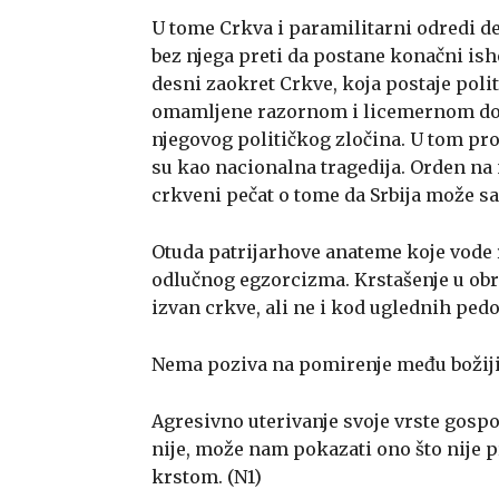
U tome Crkva i paramilitarni odredi de
bez njega preti da postane konačni ish
desni zaokret Crkve, koja postaje poli
omamljene razornom i licemernom dog
njegovog političkog zločina. U tom pro
su kao nacionalna tragedija. Orden na 
crkveni pečat o tome da Srbija može s
Otuda patrijarhove anateme koje vode
odlučnog egzorcizma. Krstašenje u obr
izvan crkve, ali ne i kod uglednih pedo
Nema poziva na pomirenje među božijim
Agresivno uterivanje svoje vrste gosp
nije, može nam pokazati ono što nije pr
krstom. (N1)