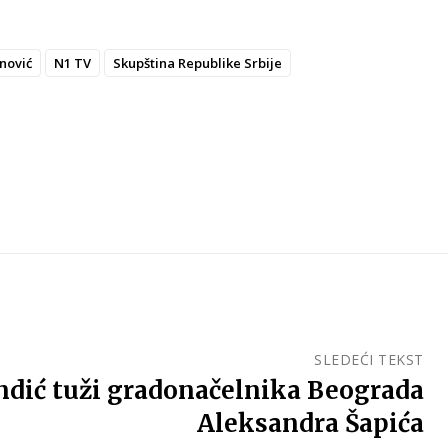
nović
N1 TV
Skupština Republike Srbije
SLEDEĆI TEKST
ndić tuži gradonačelnika Beograda
Aleksandra Šapića