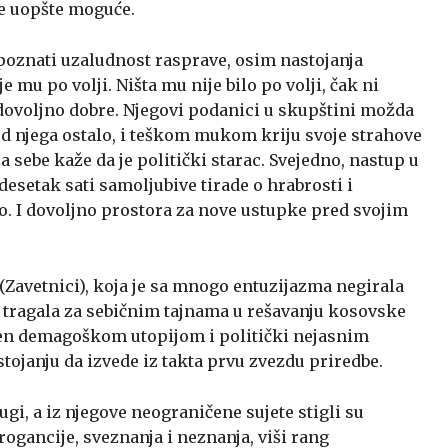
će uopšte moguće.
spoznati uzaludnost rasprave, osim nastojanja
je mu po volji. Ništa mu nije bilo po volji, čak ni
 dovoljno dobre. Njegovi podanici u skupštini možda
od njega ostalo, i teškom mukom kriju svoje strahove
 sebe kaže da je politički starac. Svejedno, nastup u
setak sati samoljubive tirade o hrabrosti i
lo. I dovoljno prostora za nove ustupke pred svojim
(Zavetnici), koja je sa mnogo entuzijazma negirala
 tragala za sebičnim tajnama u rešavanju kosovske
njen demagoškom utopijom i politički nejasnim
tojanju da izvede iz takta prvu zvezdu priredbe.
ugi, a iz njegove neograničene sujete stigli su
rogancije, sveznanja i neznanja, viši rang