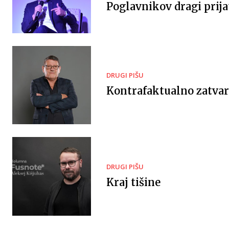
Poglavnikov dragi prija
DRUGI PIŠU
Kontrafaktualno zatvar
DRUGI PIŠU
Kraj tišine