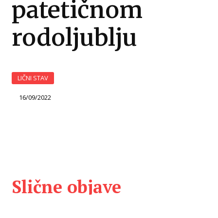
patetičnom
rodoljublju
LIČNI STAV
16/09/2022
Slične objave