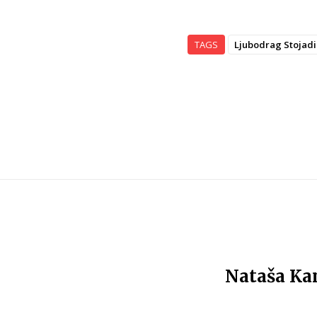
TAGS
Ljubodrag Stojadi
Nataša Ka