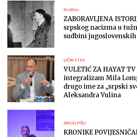
Društvo
ZABORAVLJENA ISTORI
srpskog nacizma u tužn
sudbini jugoslovenskih 
LIČNI STAV
VULETIĆ ZA HAYAT TV 
integralizam Mila Lomp
drugo ime za „srpski sv
Aleksandra Vulina
DRUGI PIŠU
KRONIKE POVIJESNIČ