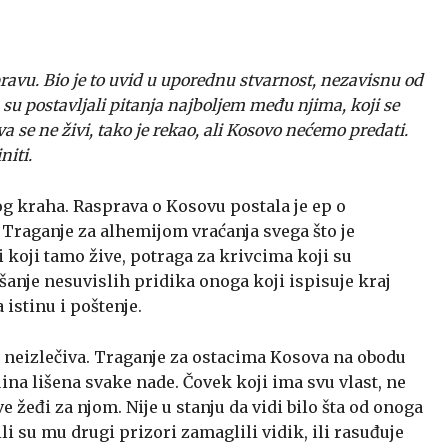
avu. Bio je to uvid u uporednu stvarnost, nezavisnu od
su postavljali pitanja najboljem među njima, koji se
a se ne živi, tako je rekao, ali Kosovo nećemo predati.
niti.
og kraha. Rasprava o Kosovu postala je ep o
 Traganje za alhemijom vraćanja svega što je
di koji tamo žive, potraga za krivcima koji su
lušanje nesuvislih pridika onoga koji ispisuje kraj
 istinu i poštenje.
i neizlečiva. Traganje za ostacima Kosova na obodu
uina lišena svake nade. Čovek koji ima svu vlast, ne
e žeđi za njom. Nije u stanju da vidi bilo šta od onoga
ili su mu drugi prizori zamaglili vidik, ili rasuđuje