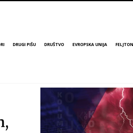
RI
DRUGI PIŠU
DRUŠTVO
EVROPSKA UNIJA
FELJTO
m,