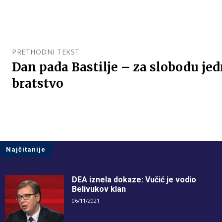
PRETHODNI TEKST
Dan pada Bastilje – za slobodu jed
bratstvo
Najčitanije
DEA iznela dokaze: Vučić je vodio
Belivukov klan
06/11/2021