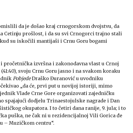
islili da je došao kraj crnogorskom dvojstvu, da
a Cetinju prošlost, i da su svi Crnogorci trajno stali
kud su iskočili mantijaši i Crnu Goru bogami
i pročetnička izvršna i zakonodavna vlast u Crnoj
a (41:40), svoju Crnu Goru jasno i na svakom koraku
rednik
Pobjede
Draško Đuranović u uvodniku
čekivao „da će, prvi put u novijoj istoriji, mimo
jednik Vlade Crne Gore organizovati zajedničku
no spajajući dodjelu Trinaestojulske nagrade i Dan
ičkog okupatora. I to četiri dana ranije, 9. jula; i to
ka puška, ne čak ni u rezidencijalnoj Vili Gorica đe
ć u – Muzičkom centru“.