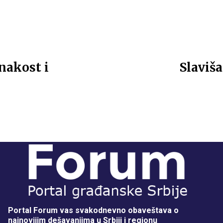
nakost i
Slaviš
Portal Forum vas svakodnevno obaveštava o
najnovijim dešavanjima u Srbiji i regionu