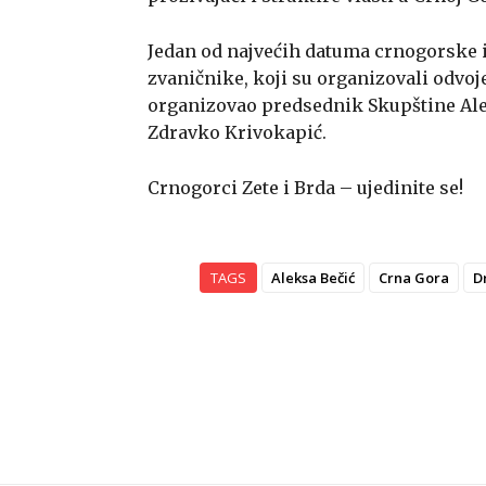
Jedan od najvećih datuma crnogorske i
zvaničnike, koji su organizovali odvoje
organizovao predsednik Skupštine Alek
Zdravko Krivokapić.
Crnogorci Zete i Brda – ujedinite se!
TAGS
Aleksa Bečić
Crna Gora
D