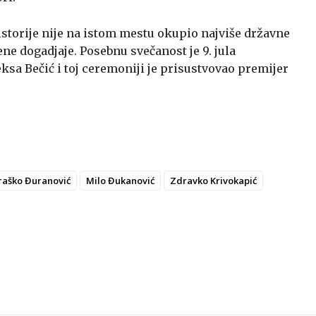
storije nije na istom mestu okupio najviše državne
ne dogadjaje. Posebnu svečanost je 9. jula
sa Bečić i toj ceremoniji je prisustvovao premijer
raško Đuranović
Milo Đukanović
Zdravko Krivokapić