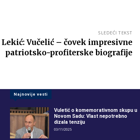
SLEDEĆI TEKST
a Lekić: Vučelić – čovek impresivne
patriotsko-profiterske biografije
Najnovije vesti
Vuletić o komemorativnom skupu u
Novom Sadu: Vlast nepotrebno
dizala tenziju
03/11/2025