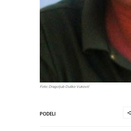
Foto: Dragoljub Duško Vuković
PODELI