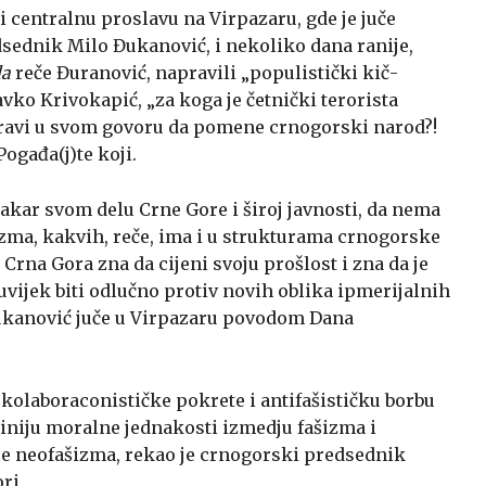
li centralnu proslavu na Virpazaru, gde je juče
dsednik Milo Đukanović, i nekoliko dana ranije,
da
reče Đuranović, napravili „populistički kič-
vko Krivokapić, „za koga je četnički terorista
oravi u svom govoru da pomene crnogorski narod?!
 Pogađa(j)te koji.
 makar svom delu Crne Gore i široj javnosti, da nema
zma, kakvih, reče, ima i u strukturama crnogorske
Crna Gora zna da cijeni svoju prošlost i zna da je
vijek biti odlučno protiv novih oblika ipmerijalnih
Đukanović juče u Virpazaru povodom Dana
kolaboraconističke pokrete i antifašističku borbu
liniju moralne jednakosti izmedju fašizma i
eje neofašizma, rekao je crnogorski predsednik
ri.