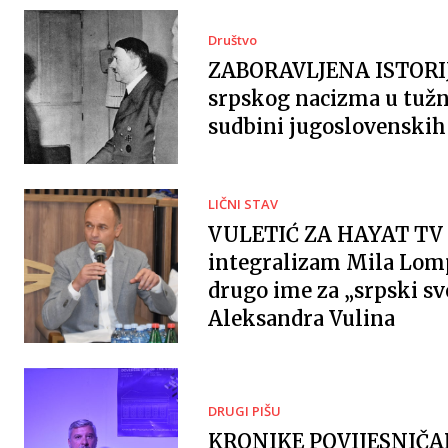
Društvo
ZABORAVLJENA ISTORI
srpskog nacizma u tužn
sudbini jugoslovenskih 
LIČNI STAV
VULETIĆ ZA HAYAT TV 
integralizam Mila Lomp
drugo ime za „srpski sv
Aleksandra Vulina
DRUGI PIŠU
KRONIKE POVIJESNIČ