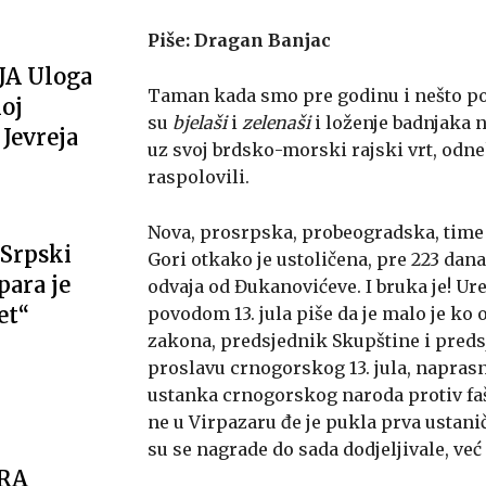
Piše: Dragan Banjac
JA Uloga
Taman kada smo pre godinu i nešto pom
oj
su
bjelaši
i
zelenaši
i loženje badnjaka n
Jevreja
uz svoj brdsko-morski rajski vrt, odne
raspolovili.
Nova, prosrpska, probeogradska, time 
Srpski
Gori otkako je ustoličena, pre 223 dan
ara je
odvaja od Đukanovićeve. I bruka je! U
et“
povodom 13. jula piše da je malo je ko o
zakona, predsjednik Skupštine i preds
proslavu crnogorskog 13. jula, napras
ustanka crnogorskog naroda protiv fašist
ne u Virpazaru đe je pukla prva ustanič
su se nagrade do sada dodjeljivale, ve
ARA