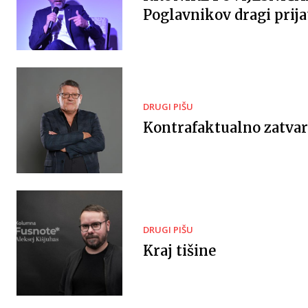
Poglavnikov dragi prija
DRUGI PIŠU
Kontrafaktualno zatvar
DRUGI PIŠU
Kraj tišine