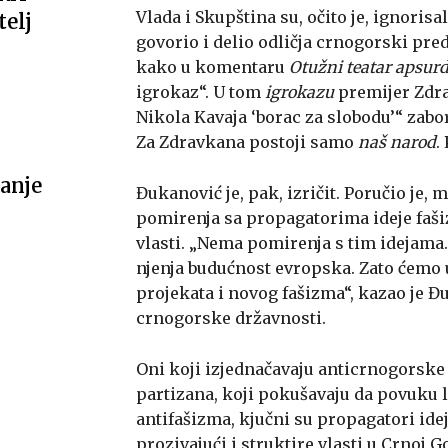
Vlada i Skupština su, očito je, ignorisa
telj
govorio i delio odličja crnogorski pre
kako u komentaru
Otužni teatar apsur
igrokaz“. U tom
igrokazu
premijer Zdra
Nikola Kavaja ‘borac za slobodu’“ zab
Za Zdravkana postoji samo
naš narod
.
anje
Đukanović je, pak, izričit. Poručio je,
pomirenja sa propagatorima ideje faši
vlasti. „Nema pomirenja s tim idejama. 
njenja budućnost evropska. Zato ćemo u
projekata i novog fašizma“, kazao je 
crnogorske državnosti.
Oni koji izjednačavaju anticrnogorske 
partizana, koji pokušavaju da povuku 
antifašizma, kjučni su propagatori id
prozivajući i struktire vlasti u Crnoj Go