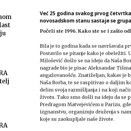
Već 25 godina svakog prvog četvrtka
vnom
novosadskom stanu sastaje se grupa l
last
Počeli ste 1996. Kako ste se i zašto o
ju
Bila je to godina kada se navršavala prv
Postavilo se pitanje kako je obeležit
Milošević došlo se na ideju da Naša Bo
nagrade bio je pisac Aleksandar Tišm
ARA
angažovanošću. Znatiželjan, kakav je b
telj
Naša Borba, te se raspitivao o daljim
delim svoja razmišljanja i na koji nač
životu. Tako smo došli na ideju da se 
Predragom Matvejevićem u Parizu, gde
izgnanstvu, organizuju druženja s na
koje su zaokupljale naše živote.
ARA