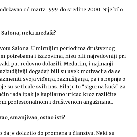
državao od marta 1999. do sredine 2000. Nije bilo
u Salona, neki međaši?
životu Salona. U mirnijim periodima društvenog
im potrebama i izazovima, nisu bili najredovniji pri
vaki put redovno dolazili. Međutim, i najmanji
uzbudljiviji događaji bili su uvek motivacija da se
meniti svoja viđenja, razmišljanja, pa i strepnje o
e su se ticale svih nas. Bila je to “sigurna kuća” za
čin rada ipak je kapilarno uticao kroz različite
svom profesionalnom i društvenom angažmanu.
ao, smanjivao, ostao isti?
o da je dolazilo do promena u članstvu. Neki su