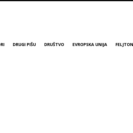
RI
DRUGI PIŠU
DRUŠTVO
EVROPSKA UNIJA
FELJTO