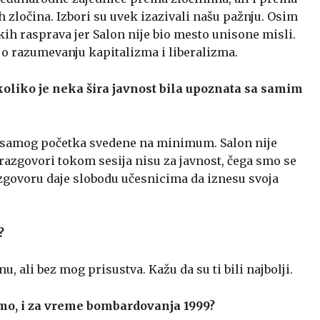
h zločina. Izbori su uvek izazivali našu pažnju. Osim
oških rasprava jer Salon nije bio mesto unisone misli.
 o razumevanju kapitalizma i liberalizma.
 koliko je neka šira javnost bila upoznata sa samim
 samog početka svedene na minimum. Salon nije
 razgovori tokom sesija nisu za javnost, čega smo se
azgovoru daje slobodu učesnicima da iznesu svoja
?
 ali bez mog prisustva. Kažu da su ti bili najbolji.
imo, i za vreme bombardovanja 1999?