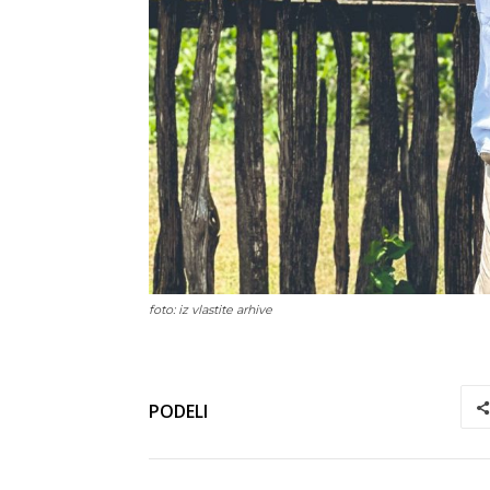
foto: iz vlastite arhive
PODELI