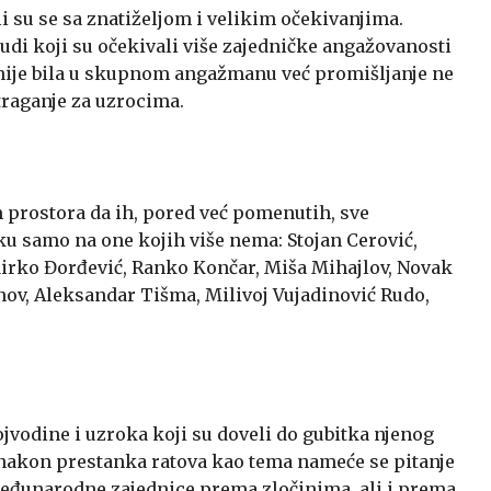
i su se sa znatiželjom i velikim očekivanjima.
judi koji su očekivali više zajedničke angažovanosti
 nije bila u skupnom angažmanu već promišljanje ne
raganje za uzrocima.
am prostora da ih, pored već pomenutih, sve
ku samo na one kojih više nema: Stojan Cerović,
Mirko Đorđević, Ranko Končar, Miša Mihajlov, Novak
anov, Aleksandar Tišma, Milivoj Vujadinović Rudo,
ojvodine i uzroka koji su doveli do gubitka njenog
 nakon prestanka ratova kao tema nameće se pitanje
 međunarodne zajednice prema zločinima, ali i prema