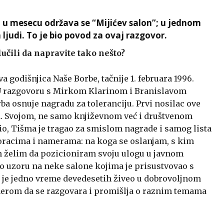
 u mesecu održava se “Mijićev salon”; u jednom
judi. To je bio povod za ovaj razgovor.
dlučili da napravite tako nešto?
a godišnjica Naše Borbe, tačnije 1. februara 1996.
i. U razgovoru s Mirkom Klarinom i Branislavom
rba osnuje nagradu za toleranciju. Prvi nosilac ove
a. Svojom, ne samo književnom već i društvenom
io, Tišma je tragao za smislom nagrade i samog lista
 koracima i namerama: na koga se oslanjam, s kim
in želim da pozicioniram svoju ulogu u javnom
po uzoru na neke salone kojima je prisustvovao s
 je jedno vreme devedesetih živeo u dobrovoljnom
merom da se razgovara i promišlja o raznim temama