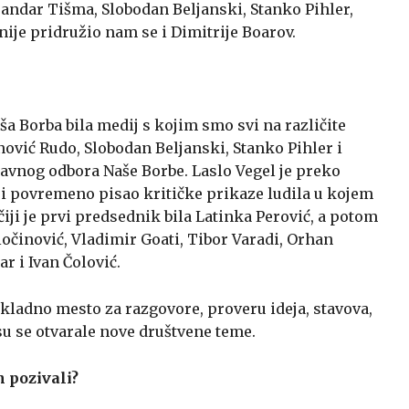
ndar Tišma, Slobodan Beljanski, Stanko Pihler,
nije pridružio nam se i Dimitrije Boarov.
aša Borba bila medij s kojim smo svi na različite
nović Rudo, Slobodan Beljanski, Stanko Pihler i
ravnog odbora Naše Borbe. Laslo Vegel je preko
i povremeno pisao kritičke prikaze ludila u kojem
čiji je prvi predsednik bila Latinka Perović, a potom
Miočinović, Vladimir Goati, Tibor Varadi, Orhan
r i Ivan Čolović.
kladno mesto za razgovore, proveru ideja, stavova,
su se otvarale nove društvene teme.
h pozivali?