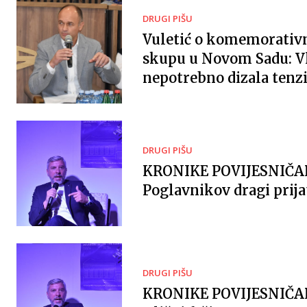
DRUGI PIŠU
Vuletić o komemorati
skupu u Novom Sadu: V
nepotrebno dizala tenzi
DRUGI PIŠU
KRONIKE POVIJESNIČ
Poglavnikov dragi prija
DRUGI PIŠU
KRONIKE POVIJESNIČ