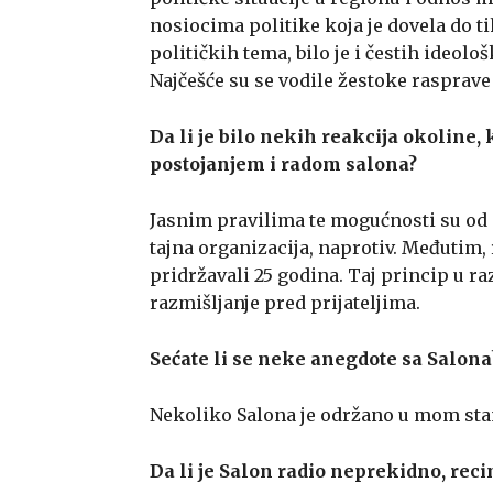
nosiocima politike koja je dovela do ti
političkih tema, bilo je i čestih ideol
Najčešće su se vodile žestoke rasprave
Da li je bilo nekih reakcija okoline,
postojanjem i radom salona?
Jasnim pravilima te mogućnosti su od
tajna organizacija, naprotiv. Međutim,
pridržavali 25 godina. Taj princip u r
razmišljanje pred prijateljima.
Sećate li se neke anegdote sa Salona
Nekoliko Salona je održano u mom stanu,
Da li je Salon radio neprekidno, rec