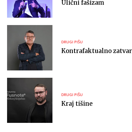
Ulični fašizam
DRUGI PIŠU
Kontrafaktualno zatvar
DRUGI PIŠU
Kraj tišine