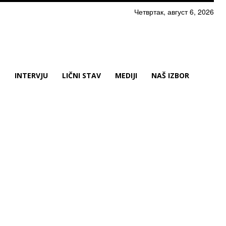
Четвртак, август 6, 2026
N
INTERVJU
LIČNI STAV
MEDIJI
NAŠ IZBOR