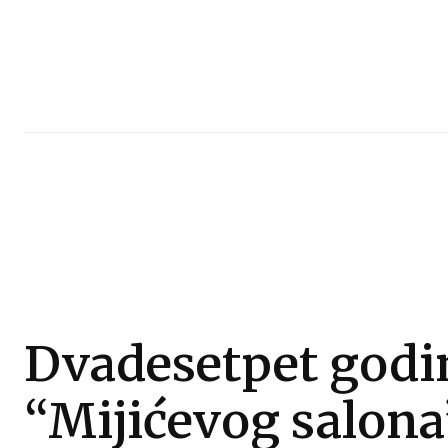
Dvadesetpet godi
“Mijićevog salona