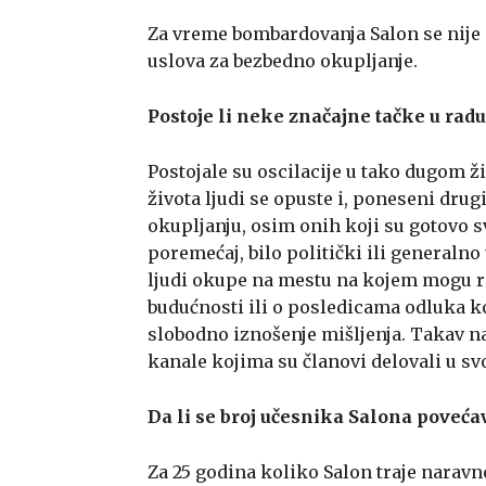
Za vreme bombardovanja Salon se nije o
uslova za bezbedno okupljanje.
Postoje li neke značajne tačke u rad
Postojale su oscilacije u tako dugom 
života ljudi se opuste i, poneseni drug
okupljanju, osim onih koji su gotovo s
poremećaj, bilo politički ili generalno 
ljudi okupe na mestu na kojem mogu raz
budućnosti ili o posledicama odluka koj
slobodno iznošenje mišljenja. Takav na
kanale kojima su članovi delovali u 
Da li se broj učesnika Salona povećav
Za 25 godina koliko Salon traje naravn