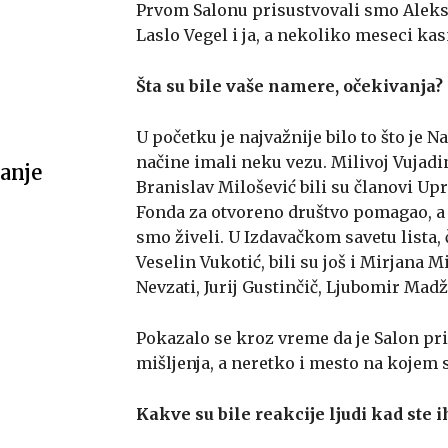
Prvom Salonu prisustvovali smo Aleksa
Laslo Vegel i ja, a nekoliko meseci kas
Šta su bile vaše namere, očekivanja?
U početku je najvažnije bilo to što je N
načine imali neku vezu. Milivoj Vujadi
anje
Branislav Milošević bili su članovi Up
Fonda za otvoreno društvo pomagao, a 
smo živeli. U Izdavačkom savetu lista, 
Veselin Vukotić, bili su još i Mirjana 
Nevzati, Jurij Gustinčič, Ljubomir Madža
Pokazalo se kroz vreme da je Salon pri
mišljenja, a neretko i mesto na kojem 
Kakve su bile reakcije ljudi kad ste i