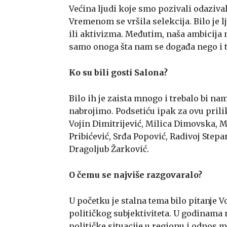
Većina ljudi koje smo pozivali odazival
Vremenom se vršila selekcija. Bilo je l
ili aktivizma. Međutim, naša ambicija
samo onoga šta nam se događa nego i t
Ko su bili gosti Salona?
Bilo ih je zaista mnogo i trebalo bi n
nabrojimo. Podsetiću ipak za ovu prili
Vojin Dimitrijević, Milica Dimovska, 
Pribićević, Srđa Popović, Radivoj Step
Dragoljub Žarković.
O čemu se najviše razgovaralo?
U početku je stalna tema bilo pitanje V
političkog subjektiviteta. U godinama
političke situacije u regionu i odnos