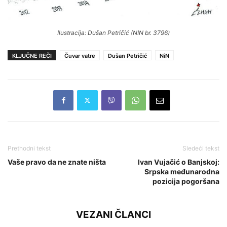
Ilustracija: Dušan Petričić (NIN br. 3796)
KLJUČNE REČI
Čuvar vatre
Dušan Petričić
NiN
Prethodni tekst
Sledeći tekst
Vaše pravo da ne znate ništa
Ivan Vujačić o Banjskoj:
Srpska međunarodna
pozicija pogoršana
VEZANI ČLANCI