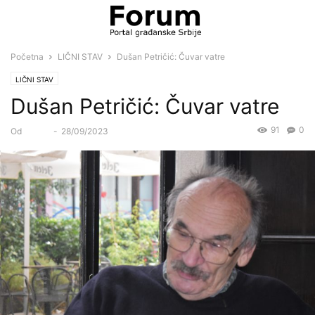
Početna
LIČNI STAV
Dušan Petričić: Čuvar vatre
LIČNI STAV
Dušan Petričić: Čuvar vatre
91
0
Od
Forum
-
28/09/2023