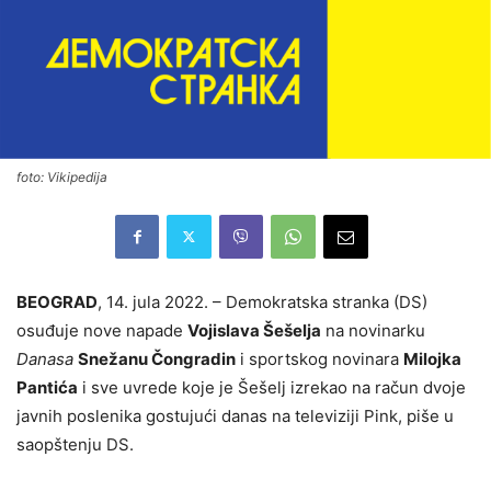
foto: Vikipedija
BEOGRAD
, 14. jula 2022. – Demokratska stranka (DS)
osuđuje nove napade
Vojislava Šešelja
na novinarku
Danasa
Snežanu Čongradin
i sportskog novinara
Milojka
Pantića
i sve uvrede koje je Šešelj izrekao na račun dvoje
javnih poslenika gostujući danas na televiziji Pink, piše u
saopštenju DS.