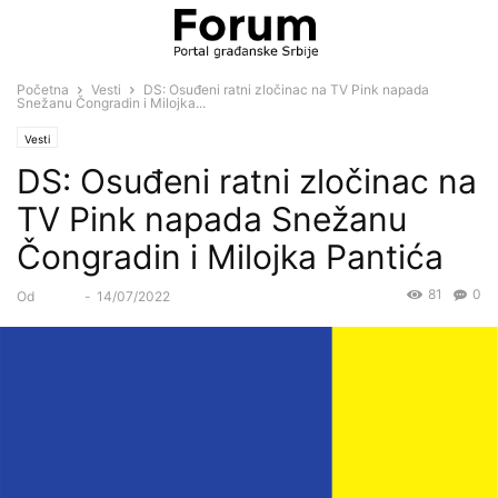
Početna
Vesti
DS: Osuđeni ratni zločinac na TV Pink napada
Snežanu Čongradin i Milojka...
Vesti
DS: Osuđeni ratni zločinac na
TV Pink napada Snežanu
Čongradin i Milojka Pantića
81
0
Od
Forum
-
14/07/2022