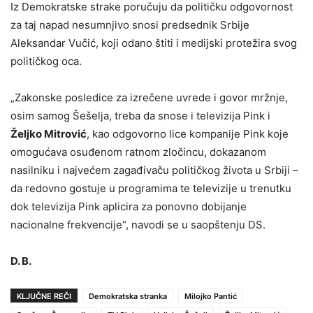
Iz Demokratske strake poručuju da političku odgovornost
za taj napad nesumnjivo snosi predsednik Srbije
Aleksandar Vučić, koji odano štiti i medijski protežira svog
političkog oca.
„Zakonske posledice za izrečene uvrede i govor mržnje,
osim samog Šešelja, treba da snose i televizija Pink i
Željko Mitrović
, kao odgovorno lice kompanije Pink koje
omogućava osuđenom ratnom zločincu, dokazanom
nasilniku i najvećem zagađivaču političkog života u Srbiji –
da redovno gostuje u programima te televizije u trenutku
dok televizija Pink aplicira za ponovno dobijanje
nacionalne frekvencije“, navodi se u saopštenju DS.
D. B.
KLJUČNE REČI
Demokratska stranka
Milojko Pantić