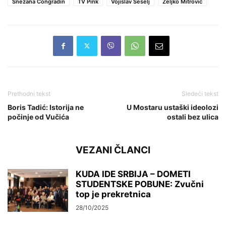
Snežana Čongradin
TV Pink
Vojislav Šešelj
Željko Mitrović
Prethodni tekst
Sledeći tekst
Boris Tadić: Istorija ne
U Mostaru ustaški ideolozi
počinje od Vučića
ostali bez ulica
VEZANI ČLANCI
KUDA IDE SRBIJA – DOMETI
STUDENTSKE POBUNE: Zvučni
top je prekretnica
28/10/2025