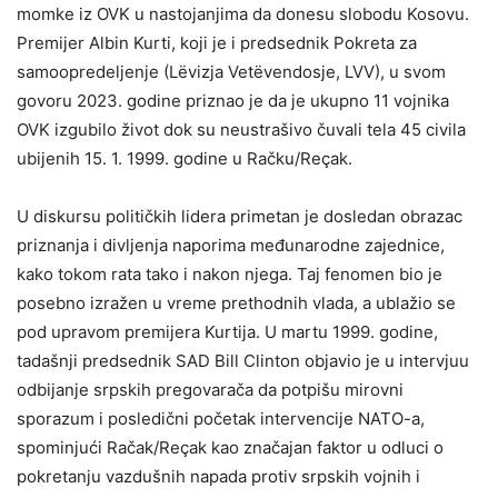
momke iz OVK u nastojanjima da donesu slobodu Kosovu.
Premijer Albin Kurti, koji je i predsednik Pokreta za
samoopredeljenje (Lëvizja Vetëvendosje, LVV), u svom
govoru 2023. godine priznao je da je ukupno 11 vojnika
OVK izgubilo život dok su neustrašivo čuvali tela 45 civila
ubijenih 15. 1. 1999. godine u Račku/Reçak.
U diskursu političkih lidera primetan je dosledan obrazac
priznanja i divljenja naporima međunarodne zajednice,
kako tokom rata tako i nakon njega. Taj fenomen bio je
posebno izražen u vreme prethodnih vlada, a ublažio se
pod upravom premijera Kurtija. U martu 1999. godine,
tadašnji predsednik SAD Bill Clinton objavio je u intervjuu
odbijanje srpskih pregovarača da potpišu mirovni
sporazum i posledični početak intervencije NATO-a,
spominjući Račak/Reçak kao značajan faktor u odluci o
pokretanju vazdušnih napada protiv srpskih vojnih i