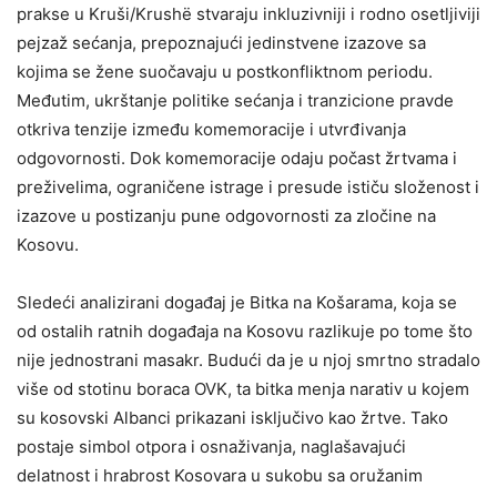
prakse u Kruši/Krushë stvaraju inkluzivniji i rodno osetljiviji
pejzaž sećanja, prepoznajući jedinstvene izazove sa
kojima se žene suočavaju u postkonfliktnom periodu.
Međutim, ukrštanje politike sećanja i tranzicione pravde
otkriva tenzije između komemoracije i utvrđivanja
odgovornosti. Dok komemoracije odaju počast žrtvama i
preživelima, ograničene istrage i presude ističu složenost i
izazove u postizanju pune odgovornosti za zločine na
Kosovu.
Sledeći analizirani događaj je Bitka na Košarama, koja se
od ostalih ratnih događaja na Kosovu razlikuje po tome što
nije jednostrani masakr. Budući da je u njoj smrtno stradalo
više od stotinu boraca OVK, ta bitka menja narativ u kojem
su kosovski Albanci prikazani isključivo kao žrtve. Tako
postaje simbol otpora i osnaživanja, naglašavajući
delatnost i hrabrost Kosovara u sukobu sa oružanim