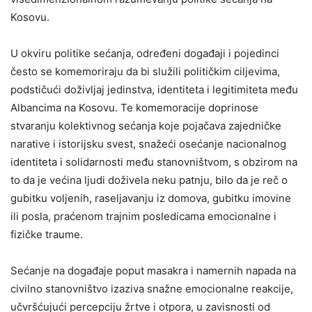
Kosovu.
U okviru politike sećanja, određeni događaji i pojedinci
često se komemoriraju da bi služili političkim ciljevima,
podstičući doživljaj jedinstva, identiteta i legitimiteta među
Albancima na Kosovu. Te komemoracije doprinose
stvaranju kolektivnog sećanja koje pojačava zajedničke
narative i istorijsku svest, snažeći osećanje nacionalnog
identiteta i solidarnosti među stanovništvom, s obzirom na
to da je većina ljudi doživela neku patnju, bilo da je reč o
gubitku voljenih, raseljavanju iz domova, gubitku imovine
ili posla, praćenom trajnim posledicama emocionalne i
fizičke traume.
Sećanje na događaje poput masakra i namernih napada na
civilno stanovništvo izaziva snažne emocionalne reakcije,
učvršćujući percepciju žrtve i otpora, u zavisnosti od