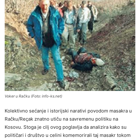
Voker u Račku (Foto: info-ks.net)
Kolektivno sećanje i istorijski narativi povodom masakra u
Račku/Reçak znatno utiču na savremenu politiku na
Kosovu. Stoga je cilj ovog poglavlja da analizira kako su
političari i društvo u celini komemorirali taj masakr tokom