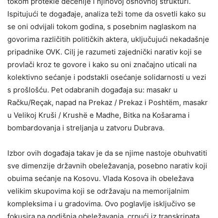
tokom protekle decenije i njihovoj osnovnoj strukturi.
Ispitujući te događaje, analiza teži tome da osvetli kako su
se oni odvijali tokom godina, s posebnim naglaskom na
govorima različitih političkih aktera, uključujući nekadašnje
pripadnike OVK. Cilj je razumeti zajednički narativ koji se
provlači kroz te govore i kako su oni značajno uticali na
kolektivno sećanje i podstakli osećanje solidarnosti u vezi
s prošlošću. Pet odabranih događaja su: masakr u
Račku/Reçak, napad na Prekaz / Prekaz i Poshtëm, masakr
u Velikoj Kruši / Krushë e Madhe, Bitka na Košarama i
bombardovanja i streljanja u zatvoru Dubrava.
Izbor ovih događaja takav je da se njime nastoje obuhvatiti
sve dimenzije državnih obeležavanja, posebno narativ koji
obuima sećanje na Kosovu. Vlada Kosova ih obeležava
velikim skupovima koji se održavaju na memorijalnim
kompleksima i u gradovima. Ovo poglavlje isključivo se
fokusira na godišnja obeležavanja, crpući iz transkripata