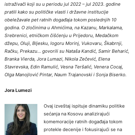
istraživači koji su u periodu jul 2022 – jul 2023. godine
pratili kako su političke vlasti i državne institucije
obeležavale pet ratnih događaja tokom poslednjih 10
godina. O zločinima u Ahmićima, na Kazanu, Markalama,
Srebrenici, etničkom čišćenju u Prijedoru, Medačkom
džepu, Oluji, Bljesku, logoru Morinj, Vukovaru, Škabrnji,
Račku, Prekazu… govorili su Nataša Kandić, Samir Beharić,
Branka Vierda, Jora Lumazi, Nikola Zečević, Elena
Stavrevska, Edin Ramulić, Vesna Teršalić, Venera Cocaj,
Olga Manojlović Pintar, Naum Trajanovski i Sonja Biserko.
Jora Lumezi
Ovaj izveštaj ispituje dinamiku politike
sećanja na Kosovu analizirajući
komemoracije ratnih događaja tokom
protekle decenije i fokusirajući se na