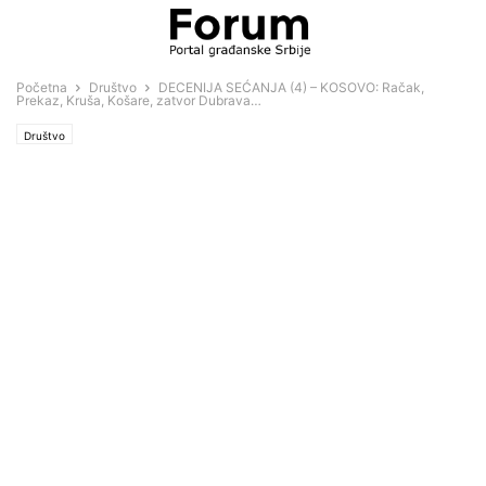
Početna
Društvo
DECENIJA SEĆANJA (4) – KOSOVO: Račak,
Prekaz, Kruša, Košare, zatvor Dubrava…
Društvo