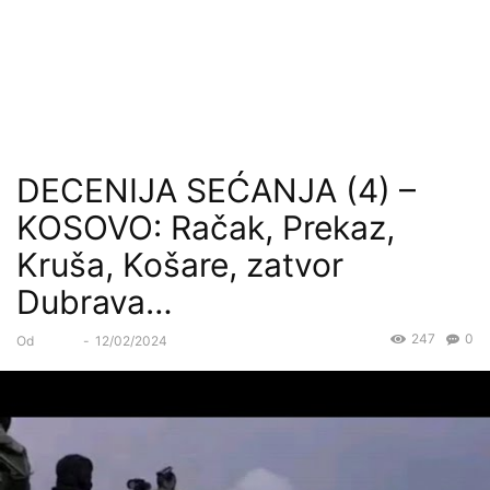
DECENIJA SEĆANJA (4) –
KOSOVO: Račak, Prekaz,
Kruša, Košare, zatvor
Dubrava…
247
0
Od
Forum
-
12/02/2024