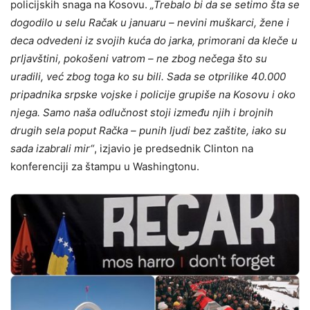
policijskih snaga na Kosovu.
„Trebalo bi da se setimo šta se
dogodilo u selu Račak u januaru – nevini muškarci, žene i
deca odvedeni iz svojih kuća do jarka, primorani da kleče u
prljavštini, pokošeni vatrom – ne zbog nečega što su
uradili, već zbog toga ko su bili. Sada se otprilike 40.000
pripadnika srpske vojske i policije grupiše na Kosovu i oko
njega. Samo naša odlučnost stoji između njih i brojnih
drugih sela poput Račka – punih ljudi bez zaštite, iako su
sada izabrali mir“
, izjavio je predsednik Clinton na
konferenciji za štampu u Washingtonu.