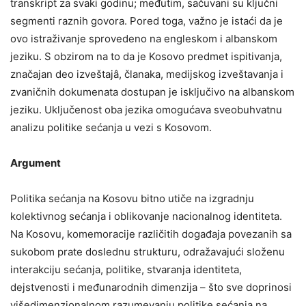
transkript za svaki godinu; međutim, sačuvani su ključni
segmenti raznih govora. Pored toga, važno je istaći da je
ovo istraživanje sprovedeno na engleskom i albanskom
jeziku. S obzirom na to da je Kosovo predmet ispitivanja,
značajan deo izveštajâ, članaka, medijskog izveštavanja i
zvaničnih dokumenata dostupan je isključivo na albanskom
jeziku. Uključenost oba jezika omogućava sveobuhvatnu
analizu politike sećanja u vezi s Kosovom.
Argument
Politika sećanja na Kosovu bitno utiče na izgradnju
kolektivnog sećanja i oblikovanje nacionalnog identiteta.
Na Kosovu, komemoracije različitih događaja povezanih sa
sukobom prate doslednu strukturu, odražavajući složenu
interakciju sećanja, politike, stvaranja identiteta,
dejstvenosti i međunarodnih dimenzija – što sve doprinosi
višedimenzionalnom razumevanju politike sećanja na