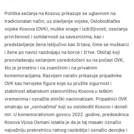
Politika sećanja na Kosovu prikazuje se uglavnom na
tradicionalan način, uz slavljenje vojske, Oslobodilačke
vojske Kosova (OVK), muške snage i izdržljivosti, osećanja
privrženosti i solidarnosti sa saveznicima, kao i
predstavljanje žena isključivo kao žrtava, čime se muškarci
i žene po navici razdvajaju na borce i žrtve. Običaji koji
preovladavaju sećanjem usredotočeni su na počast OVK,
što je primetno i na zvaničnim i na privatnim
komemoracijama. Razvijeni narativ prikazuje pripadnike
OVK kao herojske figure koje su pružile sigurnost i
stabilnost albanskom stanovništvu Kosova u teškim
vremenima i osnažile etnički nacionalizam. Pripadnici OVK
smatraju se „osnivačima“ koji su oslobodili Kosovo i doneli
mir. U komemorativnom govoru 2022. godine, predsednica
Kosova Vjosa Osmani istakla je da je taj masakr označio
najvažniju prekretnicu ratnog razdoblja i osnažio devojke i