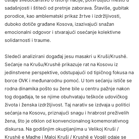
sadašnjosti i štiteći od pretnje zaborava. Štaviše, gubitak
porodice, kao amblematski prikaz žrtve i izdržljivosti,
duboko dotiče građane Kosova, izazivajući snažan
emocionalni odgovor i stvarajući osećanje kolektivne
solidarnosti i traume.
Sledeći analizirani događaj jesu masakri u Kruši/Krushë.
Sećanje na Krušu/Krushë prikazuje rat na Kosovu iz
jedinstvene perspektive, odstupajući od tipičnog fokusa na
borce OVK i međunarodnu pomoć. U tom sećanju ističe se
rodna dinamika pošto su žene bile u centru pažnje nakon
tog događaja, te se njime obuhvataju teškoće udovičkog
života i ženska izdržljivost. Taj narativ se izdvaja u politici
sećanja na Kosovu, priznajući snagu i hrabrost preživelih
žena, što je otklon od konvencionalnog komemorativnog
diskursa. Na godišnjim okupljanjima u Velikoj Kruši /
Krushë e Madhe i Maloj Kruši / Krushë e Vogël odaje se