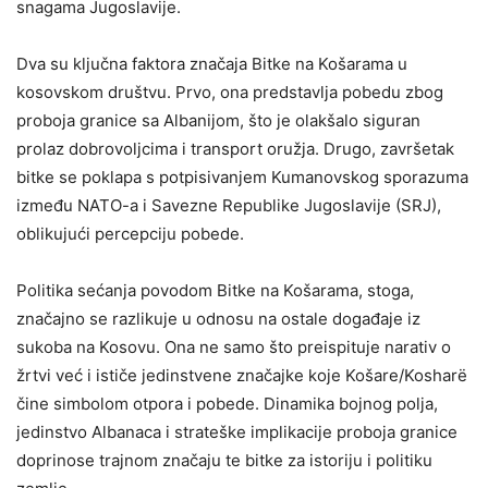
snagama Jugoslavije.
Dva su ključna faktora značaja Bitke na Košarama u
kosovskom društvu. Prvo, ona predstavlja pobedu zbog
proboja granice sa Albanijom, što je olakšalo siguran
prolaz dobrovoljcima i transport oružja. Drugo, završetak
bitke se poklapa s potpisivanjem Kumanovskog sporazuma
između NATO-a i Savezne Republike Jugoslavije (SRJ),
oblikujući percepciju pobede.
Politika sećanja povodom Bitke na Košarama, stoga,
značajno se razlikuje u odnosu na ostale događaje iz
sukoba na Kosovu. Ona ne samo što preispituje narativ o
žrtvi već i ističe jedinstvene značajke koje Košare/Kosharë
čine simbolom otpora i pobede. Dinamika bojnog polja,
jedinstvo Albanaca i strateške implikacije proboja granice
doprinose trajnom značaju te bitke za istoriju i politiku