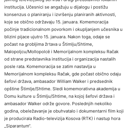
institucija. Učesnici se angažuju u dijalogu i postižu
konsenzus o planiranju i izvršenju planiranih aktivnosti,
koje se obično održavaju 15. januara. Komemoracija
počinje tradicionalnom povorkom i okupljanjem učesnika u
blizini pijace ujutro 15. januara. Nakon toga, odaje se
počast na grobljima žrtava u Štimlju/Shtime,
Malopoljcu/Mollopolcë i Memorijalnom kompleksu Račak
od strane predstavnika institucija i organizacija nastalih
posle rata. Komemoracija se zatim nastavlja u
Memorijalnom kompleksu Račak, gde počast obično odaju
šefovi država, ambasador William Walker i predsednik
opštine Štimlje/Shtime. Sledi komemorativna akademija u
Domu kulture u Štimlju/Shtime, na kojoj šefovi država i
ambasador Walker održe govore. Poslednjih nekoliko
godina, obeležavanje je obuhvatalo i dokumentarni film koji
je producirala Radio-televizija Kosova (RTK) i nastup hora
„Siparantum“.