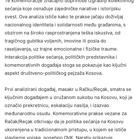
Te komemoracije značajno doprinose izgradnji kolektivnog
sećanja koje osnažuje zajedničke narative i istorijsku
svest. Ova analiza ističe kako te prakse jačaju doživljaj
nacionalnog identiteta i solidarnosti među građanima, s
obzirom na široko rasprostranjena teška iskustva, od
tragičnog gubitka voljenih, imovine ili posla do
raseljavanja, uz trajne emocionalne i fizičke traume.
Interakcija politike sećanja, političkih predstavnika i
komemorativnih događaja stoga se pokazuje kao ključni
aspekt društveno-političkog pejzaža Kosova.
Prvi analizirani događaj, masakr u Račku/Reçak, smatra se
ključnim događajem u oružanom sukobu na Kosovu, koji je
označio prekretnicu, eskalaciju nasilja, i izazvao
međunarodnu osudu. Komemorativne prakse vezane za
Račak/Reçak otkrivaju da je politika sećanja na Kosovu
ukorenjena u tradicionalnom pristupu, u kojem se ističe
slavljenje vojske, posebno OVK. Narativ prikazuje