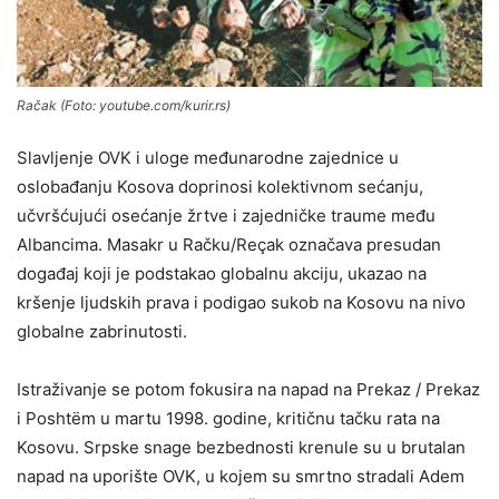
Račak (Foto: youtube.com/kurir.rs)
Slavljenje OVK i uloge međunarodne zajednice u
oslobađanju Kosova doprinosi kolektivnom sećanju,
učvršćujući osećanje žrtve i zajedničke traume među
Albancima. Masakr u Račku/Reçak označava presudan
događaj koji je podstakao globalnu akciju, ukazao na
kršenje ljudskih prava i podigao sukob na Kosovu na nivo
globalne zabrinutosti.
Istraživanje se potom fokusira na napad na Prekaz / Prekaz
i Poshtëm u martu 1998. godine, kritičnu tačku rata na
Kosovu. Srpske snage bezbednosti krenule su u brutalan
napad na uporište OVK, u kojem su smrtno stradali Adem