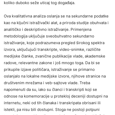
koliko duboko seže uticaj tog događaja.
Ova kvalitativna analiza oslanja se na sekundarne podatke
kao na ključni istraživački alat, a priroda studije obuhvata i
analitičko i deskriptivno istraživanje. Primenjena
metodologija uključuje sveobuhvatno sekundarno
istraživanje, koje podrazumeva pregled širokog spektra
izvora, uključujući transkripte, video-snimke, različite
medijske članke, zvanične publikacije vlade, akademske
radove, relevantne zakone i još mnogo toga. Da bi se
prikupile izjave političara, istraživanje se primarno
oslanjalo na lokalne medijske izvore, njihove stranice na
društvenim mrežama i veb-sajtove vlade. Treba
napomenuti da su, iako su članci i transkripti koji se
odnose na komemoracije u protekloj deceniji dostupni na
internetu, neki od tih članaka i transkripata obrisani ili
istekli, pa nisu bili dostupni. Stoga ne postoji potpuni