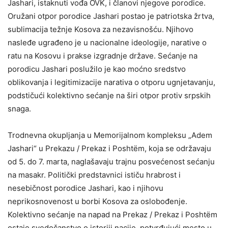
Jashari, istaknuti vođa OVK, i članovi njegove porodice.
Oružani otpor porodice Jashari postao je patriotska žrtva,
sublimacija težnje Kosova za nezavisnošću. Njihovo
nasleđe ugrađeno je u nacionalne ideologije, narative o
ratu na Kosovu i prakse izgradnje države. Sećanje na
porodicu Jashari poslužilo je kao moćno sredstvo
oblikovanja i legitimizacije narativa o otporu ugnjetavanju,
podstičući kolektivno sećanje na širi otpor protiv srpskih
snaga.
Trodnevna okupljanja u Memorijalnom kompleksu „Adem
Jashari“ u Prekazu / Prekaz i Poshtëm, koja se održavaju
od 5. do 7. marta, naglašavaju trajnu posvećenost sećanju
na masakr. Politički predstavnici ističu hrabrost i
nesebičnost porodice Jashari, kao i njihovu
neprikosnovenost u borbi Kosova za oslobođenje.
Kolektivno sećanje na napad na Prekaz / Prekaz i Poshtëm
ostaje svedočanstvo o istoriji nacije, potvrđujući mesto u