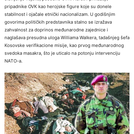
pripadnike OVK kao herojske figure koje su donele
stabilnost i ojačale etnički nacionalizam. U godišnjim
govorima političkih predstavnika stalno se izražava
zahvalnost za doprinos međunarodne zajednice i
naglašava presudna uloga Williama Walkera, tadašnjeg šefa
Kosovske verifikacione misije, kao prvog međunarodnog
svedoka masakra, što je uticalo na potonju intervenciju
NATO-a.