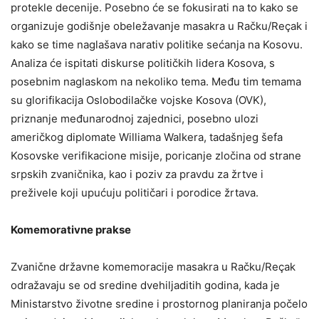
protekle decenije. Posebno će se fokusirati na to kako se
organizuje godišnje obeležavanje masakra u Račku/Reçak i
kako se time naglašava narativ politike sećanja na Kosovu.
Analiza će ispitati diskurse političkih lidera Kosova, s
posebnim naglaskom na nekoliko tema. Među tim temama
su glorifikacija Oslobodilačke vojske Kosova (OVK),
priznanje međunarodnoj zajednici, posebno ulozi
američkog diplomate Williama Walkera, tadašnjeg šefa
Kosovske verifikacione misije, poricanje zločina od strane
srpskih zvaničnika, kao i poziv za pravdu za žrtve i
preživele koji upućuju političari i porodice žrtava.
Komemorativne prakse
Zvanične državne komemoracije masakra u Račku/Reçak
odražavaju se od sredine dvehiljaditih godina, kada je
Ministarstvo životne sredine i prostornog planiranja počelo