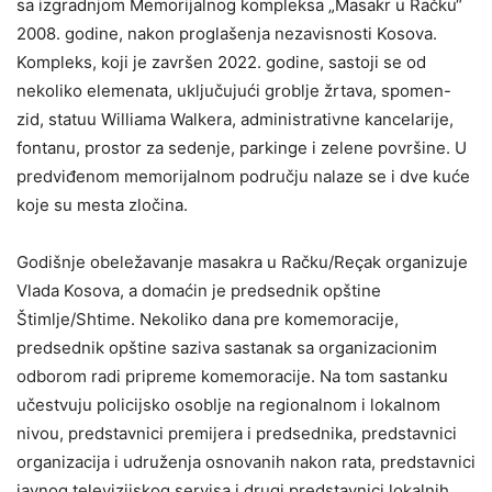
sa izgradnjom Memorijalnog kompleksa „Masakr u Račku“
2008. godine, nakon proglašenja nezavisnosti Kosova.
Kompleks, koji je završen 2022. godine, sastoji se od
nekoliko elemenata, uključujući groblje žrtava, spomen-
zid, statuu Williama Walkera, administrativne kancelarije,
fontanu, prostor za sedenje, parkinge i zelene površine. U
predviđenom memorijalnom području nalaze se i dve kuće
koje su mesta zločina.
Godišnje obeležavanje masakra u Račku/Reçak organizuje
Vlada Kosova, a domaćin je predsednik opštine
Štimlje/Shtime. Nekoliko dana pre komemoracije,
predsednik opštine saziva sastanak sa organizacionim
odborom radi pripreme komemoracije. Na tom sastanku
učestvuju policijsko osoblje na regionalnom i lokalnom
nivou, predstavnici premijera i predsednika, predstavnici
organizacija i udruženja osnovanih nakon rata, predstavnici
javnog televizijskog servisa i drugi predstavnici lokalnih