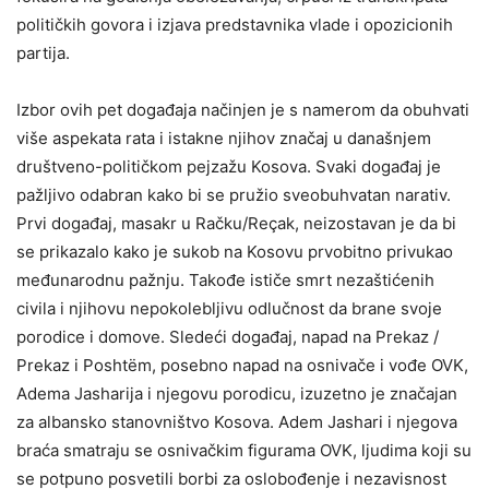
političkih govora i izjava predstavnika vlade i opozicionih
partija.
Izbor ovih pet događaja načinjen je s namerom da obuhvati
više aspekata rata i istakne njihov značaj u današnjem
društveno-političkom pejzažu Kosova. Svaki događaj je
pažljivo odabran kako bi se pružio sveobuhvatan narativ.
Prvi događaj, masakr u Račku/Reçak, neizostavan je da bi
se prikazalo kako je sukob na Kosovu prvobitno privukao
međunarodnu pažnju. Takođe ističe smrt nezaštićenih
civila i njihovu nepokolebljivu odlučnost da brane svoje
porodice i domove. Sledeći događaj, napad na Prekaz /
Prekaz i Poshtëm, posebno napad na osnivače i vođe OVK,
Adema Jasharija i njegovu porodicu, izuzetno je značajan
za albansko stanovništvo Kosova. Adem Jashari i njegova
braća smatraju se osnivačkim figurama OVK, ljudima koji su
se potpuno posvetili borbi za oslobođenje i nezavisnost