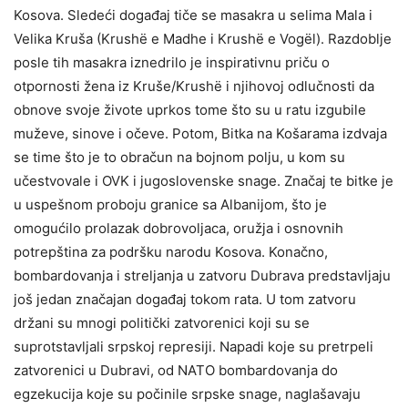
Kosova. Sledeći događaj tiče se masakra u selima Mala i
Velika Kruša (Krushë e Madhe i Krushë e Vogël). Razdoblje
posle tih masakra iznedrilo je inspirativnu priču o
otpornosti žena iz Kruše/Krushë i njihovoj odlučnosti da
obnove svoje živote uprkos tome što su u ratu izgubile
muževe, sinove i očeve. Potom, Bitka na Košarama izdvaja
se time što je to obračun na bojnom polju, u kom su
učestvovale i OVK i jugoslovenske snage. Značaj te bitke je
u uspešnom proboju granice sa Albanijom, što je
omogućilo prolazak dobrovoljaca, oružja i osnovnih
potrepština za podršku narodu Kosova. Konačno,
bombardovanja i streljanja u zatvoru Dubrava predstavljaju
još jedan značajan događaj tokom rata. U tom zatvoru
držani su mnogi politički zatvorenici koji su se
suprotstavljali srpskoj represiji. Napadi koje su pretrpeli
zatvorenici u Dubravi, od NATO bombardovanja do
egzekucija koje su počinile srpske snage, naglašavaju