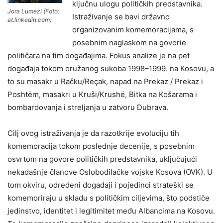
ključnu ulogu političkih predstavnika.
Jora Lumezi (Foto:
Istraživanje se bavi državno
at.linkedin.com)
organizovanim komemoracijama, s
posebnim naglaskom na govorie
političara na tim događajima. Fokus analize je na pet
događaja tokom oružanog sukoba 1998–1999. na Kosovu, a
to su masakr u Račku/Reçak, napad na Prekaz / Prekaz i
Poshtëm, masakri u Kruši/Krushë, Bitka na Košarama i
bombardovanja i streljanja u zatvoru Dubrava.
Cilj ovog istraživanja je da razotkrije evoluciju tih
komemoracija tokom poslednje decenije, s posebnim
osvrtom na govore političkih predstavnika, uključujući
nekadašnje članove Oslobodilačke vojske Kosova (OVK). U
tom okviru, određeni događaji i pojedinci strateški se
komemoriraju u skladu s političkim ciljevima, što podstiče
jedinstvo, identitet i legitimitet među Albancima na Kosovu.