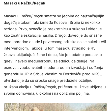
Masakr u Račku/Reçak
Masakr u Račku/Reçak smatra se jednim od najznačajnijih
događaja tokom rata između Kosova i Srbije iz nekoliko
razloga. Prvo, označio je prekretnicu u sukobu i viđen je
kao znatna eskalacija nasilja. Drugo, doveo je do snažne
međunarodne osude i povećanog pritiska da se sukob reši
intervencijom. Takođe, u tom masakru stradalo je 45
žrtava, uključujući žene i decu, što je dodatno podstaklo
gnev i navelo međunarodnu zajednicu da deluje. Na
osnovu sveobuhvatnih međunarodnih izveštaja i suđenja
generalu MUP-a Srbije Vlastimiru Đorđeviću pred MKSJ,
utvrđeno je da su srpske snage preduzele ozbiljnu
oružanu akciju u Račku/Reçak, pri čemu su žrtve ubijane u
svojim domovima, u okolini i na obližnjim poljima.