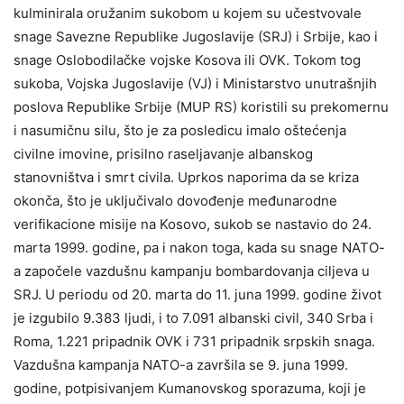
kulminirala oružanim sukobom u kojem su učestvovale
snage Savezne Republike Jugoslavije (SRJ) i Srbije, kao i
snage Oslobodilačke vojske Kosova ili OVK. Tokom tog
sukoba, Vojska Jugoslavije (VJ) i Ministarstvo unutrašnjih
poslova Republike Srbije (MUP RS) koristili su prekomernu
i nasumičnu silu, što je za posledicu imalo oštećenja
civilne imovine, prisilno raseljavanje albanskog
stanovništva i smrt civila. Uprkos naporima da se kriza
okonča, što je uključivalo dovođenje međunarodne
verifikacione misije na Kosovo, sukob se nastavio do 24.
marta 1999. godine, pa i nakon toga, kada su snage NATO-
a započele vazdušnu kampanju bombardovanja ciljeva u
SRJ. U periodu od 20. marta do 11. juna 1999. godine život
je izgubilo 9.383 ljudi, i to 7.091 albanski civil, 340 Srba i
Roma, 1.221 pripadnik OVK i 731 pripadnik srpskih snaga.
Vazdušna kampanja NATO-a završila se 9. juna 1999.
godine, potpisivanjem Kumanovskog sporazuma, koji je