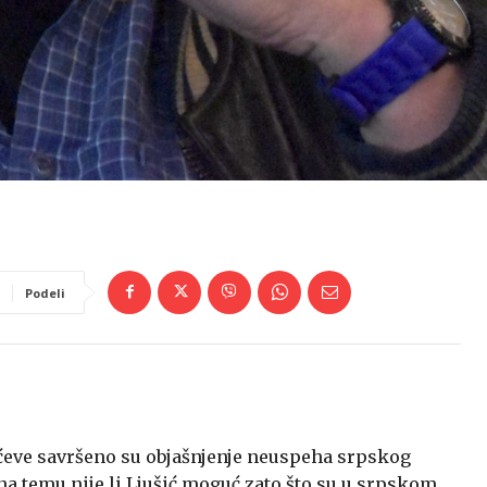
Podeli
ćeve savršeno su objašnjenje neuspeha srpskog
e na temu nije li Ljušić moguć zato što su u srpskom