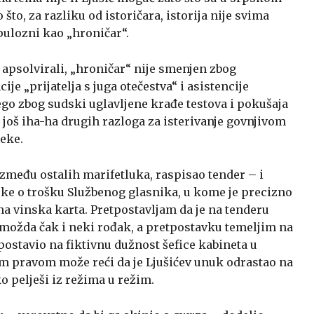
što, za razliku od istoričara, istorija nije svima
pulozni kao „hroničar“.
psolvirali, „hroničar“ nije smenjen zbog
ije „prijatelja s juga otečestva“ i asistencije
nego zbog sudski uglavljene krađe testova i pokušaja
 još iha-ha drugih razloga za isterivanje govnjivom
eke.
između ostalih marifetluka, raspisao tender – i
ke o trošku Službenog glasnika, u kome je precizno
a vinska karta. Pretpostavljam da je na tenderu
, možda čak i neki rođak, a pretpostavku temeljim na
postavio na fiktivnu dužnost šefice kabineta u
m pravom može reći da je Ljušićev unuk odrastao na
 pelješi iz režima u režim.