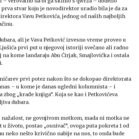
 – verovatno da bi ga skinio s qwrza – dodelio
prva stvar koju je novodirektor uradio bila je da za
irektora Vavu Petkovića, jednog od naših najboljih
ačinu.
ubara, ali je Vava Petković izvesno vreme proveo u
Ljušića prvi put u njegovoj istoriji svečano ali radno
j na kome landaraju Abu Ćirjak, Smajlovićka i ostala
i.
roničarev prvi potez nakon što se dokopao direktorata
Danas – u kome je danas ugledni kolumnista – i
 zbog „krađe knjiga“. Koja se kao i Petkovićeva
jiva dubara.
 – nažalost, ne govnjivom motkom, mada ni motka ne
ut u životu, postao „osnivač“, ovoga puta pokreta 1 od
mu neko nešto krivično nabije na nos, to onda bude