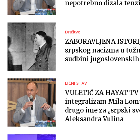
nepotrebno dizala tenzi
Društvo
ZABORAVLJENA ISTORI
srpskog nacizma u tužn
sudbini jugoslovenskih 
LIČNI STAV
VULETIĆ ZA HAYAT TV 
integralizam Mila Lomp
drugo ime za „srpski sv
Aleksandra Vulina