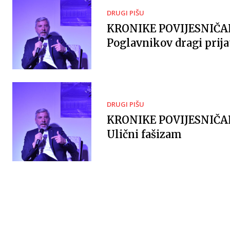
DRUGI PIŠU
KRONIKE POVIJESNIČ
Poglavnikov dragi prija
DRUGI PIŠU
KRONIKE POVIJESNIČ
Ulični fašizam