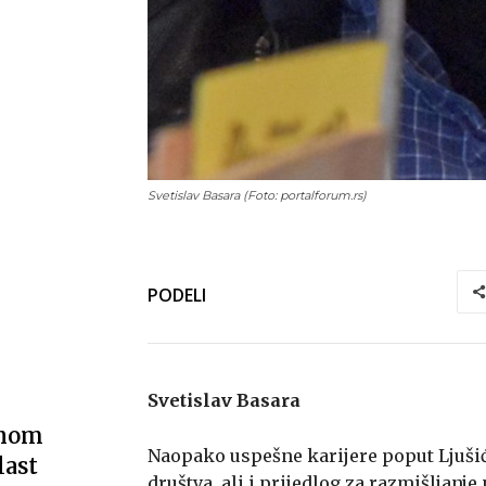
Svetislav Basara (Foto: portalforum.rs)
PODELI
Svetislav Basara
vnom
Naopako uspešne karijere poput Ljuši
last
društva, ali i prijedlog za razmišljanj