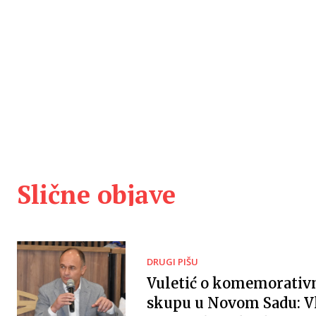
Slične objave
DRUGI PIŠU
Vuletić o komemorati
skupu u Novom Sadu: V