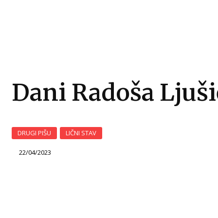
Dani Radoša Ljuši
DRUGI PIŠU
LIČNI STAV
22/04/2023