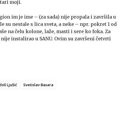
tari moji.
egion im je ime – (za sada) nije propala i završila u
e su nestale s lica sveta, a neke – npr. pokret 1 od
jaše na čelu kolone, laže, masti i sere ko foka. Za
nije instalirao u SANU. Ovim su završeni četvrti
doš Ljušić
Svetislav Basara