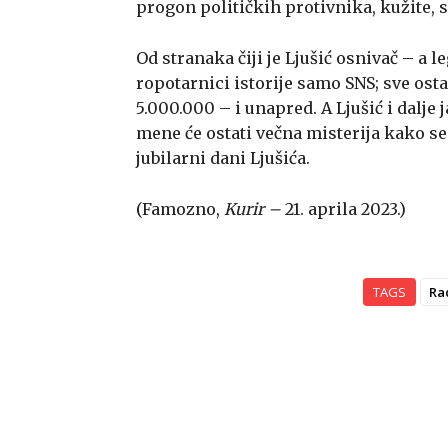
progon političkih protivnika, kužite, s
Od stranaka čiji je Ljušić osnivač – a l
ropotarnici istorije samo SNS; sve ostal
5.000.000 – i unapred. A Ljušić i dalje 
mene će ostati večna misterija kako se 
jubilarni dani Ljušića.
(Famozno,
Kurir –
21. aprila 2023.)
TAGS
Ra