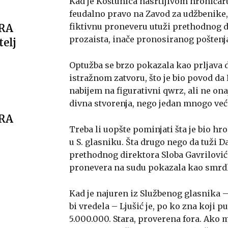
Kad je Koštunica nasrtljivom hroničaru
feudalno pravo na Zavod za udžbenike, 
fiktivnu proneveru utuži prethodnog d
ARA
prozaista, inače pronosiranog poštenj
telj
Optužba se brzo pokazala kao prljava d
istražnom zatvoru, što je bio povod da 
nabijem na figurativni qwrz, ali ne ona
divna stvorenja, nego jedan mnogo već
ARA
Treba li uopšte pominjati šta je bio h
u S. glasniku. Šta drugo nego da tuži 
prethodnog direktora Sloba Gavrilovića
pronevera na sudu pokazala kao smrdl
Kad je najuren iz Službenog glasnika
bi vredela – Ljušić je, po ko zna koji p
5.000.000. Stara, proverena fora. Ako 