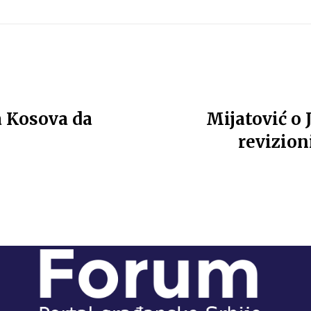
a Kosova da
Mijatović o 
revizion