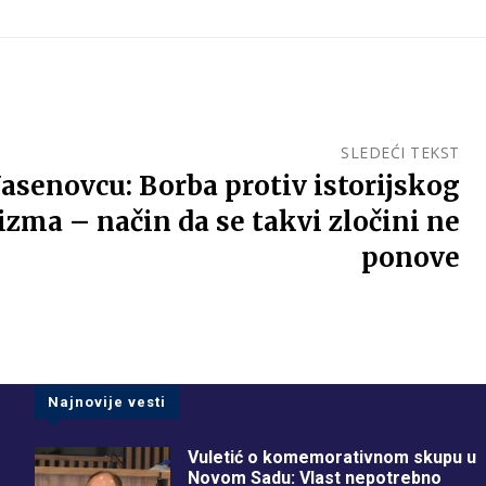
SLEDEĆI TEKST
Jasenovcu: Borba protiv istorijskog
izma – način da se takvi zločini ne
ponove
Najnovije vesti
Vuletić o komemorativnom skupu u
Novom Sadu: Vlast nepotrebno