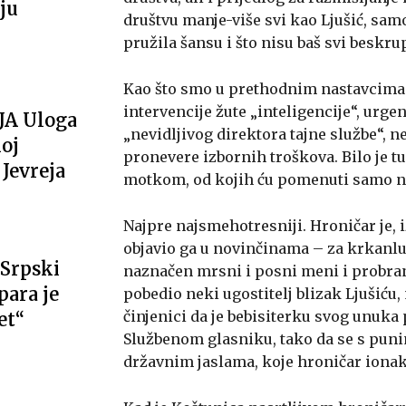
ju
društvu manje-više svi kao Ljušić, samo 
pružila šansu i što nisu baš svi beskru
Kao što smo u prethodnim nastavcima a
intervencije žute „inteligencije“, urgenc
JA Uloga
„nevidljivog direktora tajne službe“, 
oj
pronevere izbornih troškova. Bilo je tu
Jevreja
motkom, od kojih ću pomenuti samo n
Najpre najsmehotresniji. Hroničar je, 
objavio ga u novinčinama – za krkanlu
Srpski
naznačen mrsni i posni meni i probran
ara je
pobedio neki ugostitelj blizak Ljušiću
činjenici da je bebisiterku svog unuka 
et“
Službenom glasniku, tako da se s puni
državnim jaslama, koje hroničar ionako