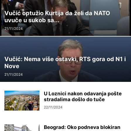
Vučić optužio Kurtija da želi da NATO
uvuče u sukob sa...
21/11/2024
Vučić: Nema više ostavki, RTS gora od N1 i
Nove
21/11/2024
U Loznici nakon odavanja pošte
stradalima došlo do tuče
22/11/2024
Beograd: Oko podneva blokiran