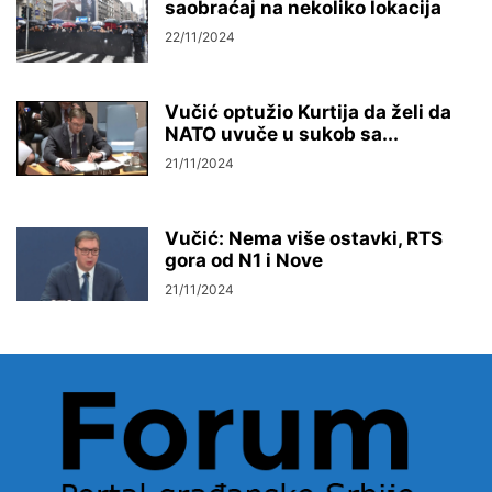
saobraćaj na nekoliko lokacija
22/11/2024
Vučić optužio Kurtija da želi da
NATO uvuče u sukob sa...
21/11/2024
Vučić: Nema više ostavki, RTS
gora od N1 i Nove
21/11/2024