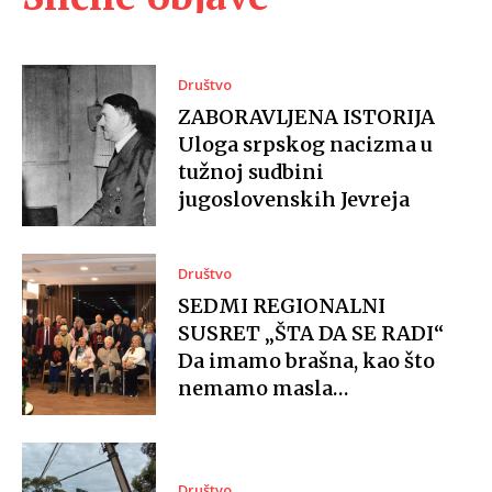
Društvo
ZABORAVLJENA ISTORIJA
Uloga srpskog nacizma u
tužnoj sudbini
jugoslovenskih Jevreja
Društvo
SEDMI REGIONALNI
SUSRET „ŠTA DA SE RADI“
Da imamo brašna, kao što
nemamo masla…
Društvo