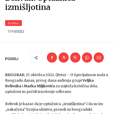
izmišljotina
Društvo
17/10/2022
PODELI
BEOGRAD
, 17. oktobra 2022. (Beta) – U Specijalnom suda u
Beogradu danas, prvog dana suđenja grupi
Veljka
Belivuka
i
Marka Miljkovića
za najteža krivična dela,
optuženi su počeli iznošenje odbrane.
Belivuk je kazao da je optužnica „izmišljotina“ i da su im
„nakačena“ brojna ubistva, preneli su beogradski