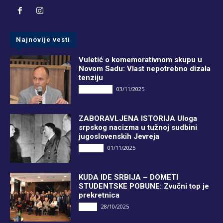
Najnovije vesti
Vuletić o komemorativnom skupu u
Novom Sadu: Vlast nepotrebno dizala
tenziju
03/11/2025
DRUGI PIŠU
ZABORAVLJENA ISTORIJA Uloga
srpskog nacizma u tužnoj sudbini
jugoslovenskih Jevreja
01/11/2025
Društvo
KUDA IDE SRBIJA – DOMETI
STUDENTSKE POBUNE: Zvučni top je
prekretnica
28/10/2025
Vesti