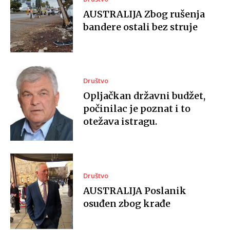
AUSTRALIJA Zbog rušenja
bandere ostali bez struje
Društvo
Opljačkan državni budžet,
počinilac je poznat i to
otežava istragu.
Društvo
AUSTRALIJA Poslanik
osuđen zbog krađe