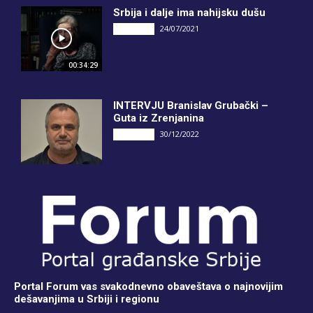
Srbija i dalje ima nahijsku dušu
24/07/2021
INTERVJU
00:34:29
INTERVJU Branislav Grubački –
Guta iz Zrenjanina
30/12/2022
INTERVJU
Portal Forum vas svakodnevno obaveštava o najnovijim
dešavanjima u Srbiji i regionu