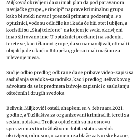
Miljković okrivljeni da su imali plan da pod paravanom
navijačke grupe „Principi“ naprave kriminalnu grupu
kako bi stekli novac i preuzeli primat u podzemlju. Po
optužnici, vođe su odlučile ko i kada će biti otet i ubijen, a
koristili su „Skaj telefone“ na kojem je svaki okrivljeni
imao šifrovano ime. U optužnici pročianoj na suđenju,
terete se, kao i članovi grupe, da su namamljivali, otimali i
ubijali ljude u kući u Ritopeku, gde su imali mašinu za
mlevenje mesa.
Sud je odbio predlog odbrane da se pribave video-zapisi sa
saslušanja svedoka-saradnika, kao i predlog Belivukovog
advokata da se iz predmeta izdvoje zapisnici o saslušanju
oštećenih i drugih svedoka.
Belivuk, Miljković i ostali, uhapšeni su 4. februara 2021.
godine, a Tužilaštva za organizovani kriminal ih tereti za
sedam ubistava. Trojica optuženih su na osnovu
sporazuma s tim tužilaštvom dobila status svedok-
okrivljeni, odnosno, u zamenu za blaže zatvorske kazne,