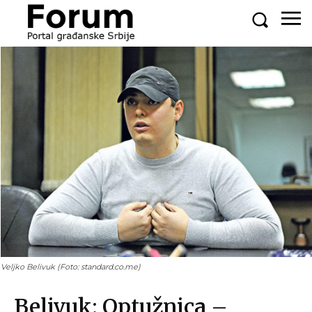
Veljko Belivuk (Foto: standard.co.me)
Belivuk: Optužnica –