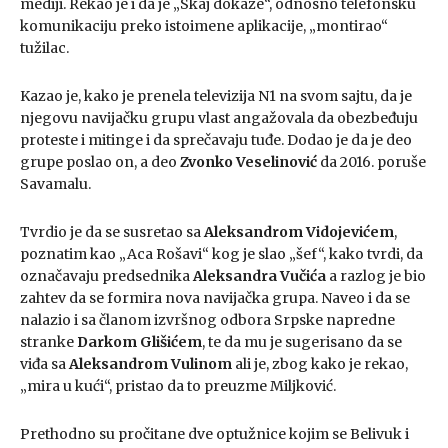
mediji. Rekao je i da je „Skaj dokaze“, odnosno telefonsku
komunikaciju preko istoimene aplikacije, „montirao“
tužilac.
Kazao je, kako je prenela televizija N1 na svom sajtu, da je
njegovu navijačku grupu vlast angažovala da obezbeđuju
proteste i mitinge i da sprečavaju tuđe. Dodao je da je deo
grupe poslao on, a deo
Zvonko Veselinović
da 2016. poruše
Savamalu.
Tvrdio je da se susretao sa
Aleksandrom Vidojevićem
,
poznatim kao „Aca Rošavi“ kog je slao „šef“, kako tvrdi, da
označavaju predsednika
Aleksandra Vučića
a razlog je bio
zahtev da se formira nova navijačka grupa. Naveo i da se
nalazio i sa članom izvršnog odbora Srpske napredne
stranke
Darkom Glišićem
, te da mu je sugerisano da se
viđa sa
Aleksandrom Vulinom
ali je, zbog kako je rekao,
„mira u kući“, pristao da to preuzme Miljković.
Prethodno su pročitane dve optužnice kojim se Belivuk i