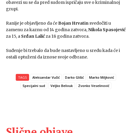
obavezi su se da pred sudom ispričaju sve o kriminalnoj
grupi.
Ranije je objavljeno da će
Bojan Hrvatin
svedočiti u
zamenu za kaznu od 14 godina zatvora,
Nikola Spasojević
za 15, a
Srđan Lalić
za 18 godina zatvora.
Suđenje bi trebalo da bude nastavljeno u sredu kada će i
ostali optuženi da iznose svoje odbrane.
TAGS
Aleksandar Vučić
Darko Glišić
Marko Miljković
Specijalni sud
Veljko Belivuk
Zvonko Veselinović
Slične objave