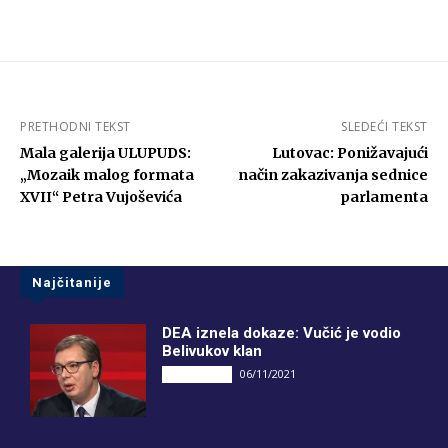
PRETHODNI TEKST
SLEDEĆI TEKST
Mala galerija ULUPUDS:
Lutovac: Ponižavajući
„Mozaik malog formata
način zakazivanja sednice
XVII“ Petra Vujoševića
parlamenta
Najčitanije
DEA iznela dokaze: Vučić je vodio
Belivukov klan
06/11/2021
DRUGI PIŠU