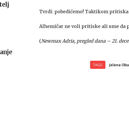
telj
Tvrdi: pobedićemo! Taktikom pritiska i
Alhemičar ne voli pritiske ali ume da 
(
Newmax Adria, pregled dana – 21. dec
anje
TAGS
Jelena Ob