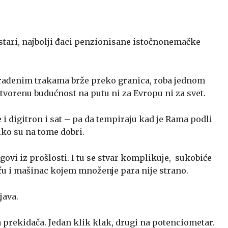
stari, najbolji đaci penzionisane istočnonemačke
građenim trakama brže preko granica, roba jednom
tvorenu budućnost na putu ni za Evropu ni za svet.
 i digitron i sat – pa da tempiraju kad je Rama podli
liko su na tome dobri.
ovi iz prošlosti. I tu se stvar komplikuje, sukobiće
šću i mašinac kojem množenje para nije strano.
java.
 prekidača. Jedan klik klak, drugi na potenciometar.