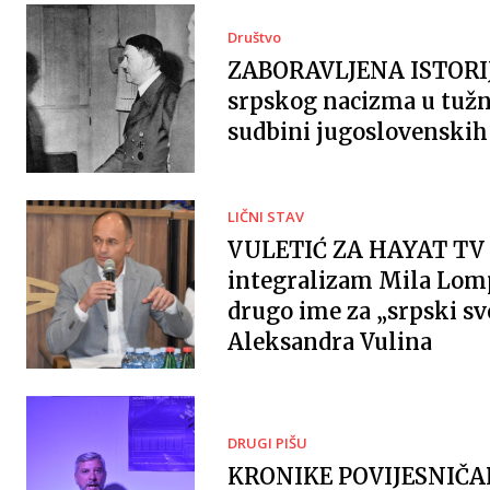
Društvo
ZABORAVLJENA ISTORI
srpskog nacizma u tužn
sudbini jugoslovenskih 
LIČNI STAV
VULETIĆ ZA HAYAT TV 
integralizam Mila Lomp
drugo ime za „srpski sv
Aleksandra Vulina
DRUGI PIŠU
KRONIKE POVIJESNIČ