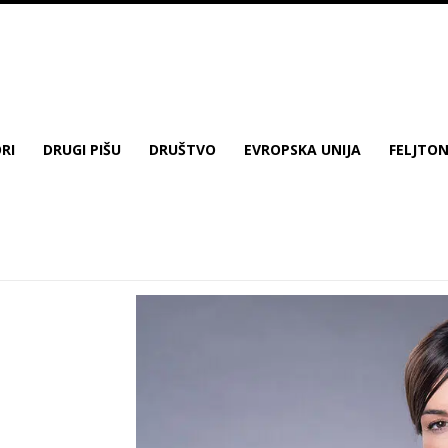
RI
DRUGI PIŠU
DRUŠTVO
EVROPSKA UNIJA
FELJTO