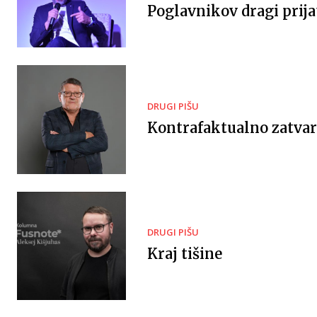
Poglavnikov dragi prija
DRUGI PIŠU
Kontrafaktualno zatvar
DRUGI PIŠU
Kraj tišine