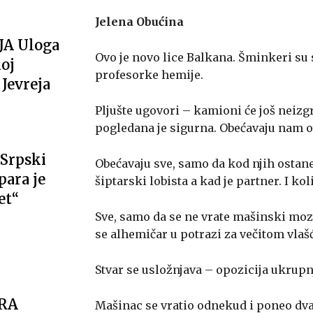
Jelena Obućina
JA Uloga
Ovo je novo lice Balkana. Šminkeri su 
oj
profesorke hemije.
Jevreja
Pljušte ugovori – kamioni će još neiz
pogledana je sigurna. Obećavaju nam o
Srpski
Obećavaju sve, samo da kod njih ostane
ara je
šiptarski lobista a kad je partner. I ko
et“
Sve, samo da se ne vrate mašinski mozg
se alhemičar u potrazi za večitom vla
Stvar se usložnjava – opozicija ukrupn
ARA
Mašinac se vratio odnekud i poneo dva