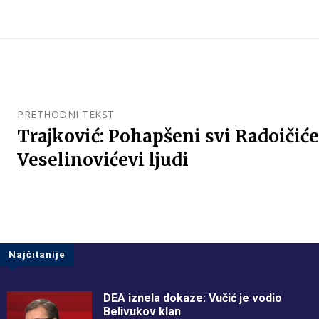
PRETHODNI TEKST
Trajković: Pohapšeni svi Radoičiće
Veselinovićevi ljudi
Najčitanije
DEA iznela dokaze: Vučić je vodio
Belivukov klan