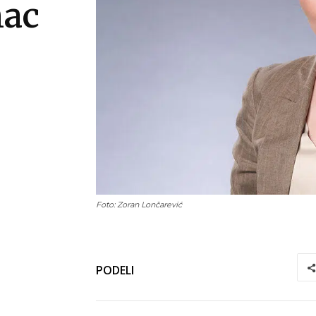
nac
Foto: Zoran Lončarević
PODELI