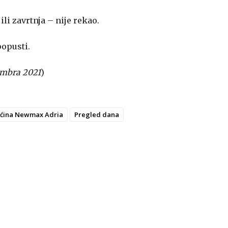
li zavrtnja – nije rekao.
popusti.
embra 2021
)
ućina Newmax Adria
Pregled dana