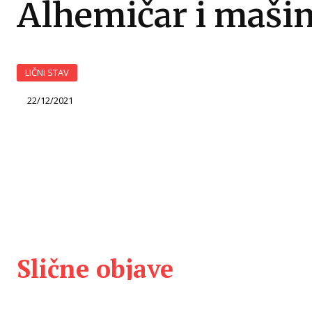
Alhemičar i maši
LIČNI STAV
22/12/2021
Slične objave