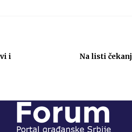
vi i
Na listi čekan