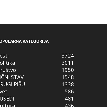
OPULARNA KATEGORIJA
esti
3724
olitika
3011
ruštvo
1950
IČNI STAV
1548
RUGI PIŠU
1338
vet
586
USEDI
481
ultura
436