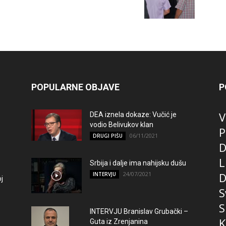
POPULARNE OBJAVE
P
V
DEA iznela dokaze: Vučić je
vodio Belivukov klan
P
06/11/2021
DRUGI PIŠU
D
L
Srbija i dalje ima nahijsku dušu
24/07/2021
D
INTERVJU
j
S
S
INTERVJU Branislav Grubački –
K
Guta iz Zrenjanina