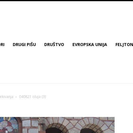
RI
DRUGI PIŠU
DRUŠTVO
EVROPSKA UNIJA
FELJTO
čekivanja
040821 oluja (3)