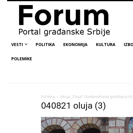
VESTI
POLITIKA
EKONOMIJA
KULTURA
IZBO
POLEMIKE
Početna
Akcija „Oluja“: Dvadesetšesta godišnjica iš
040821 oluja (3)