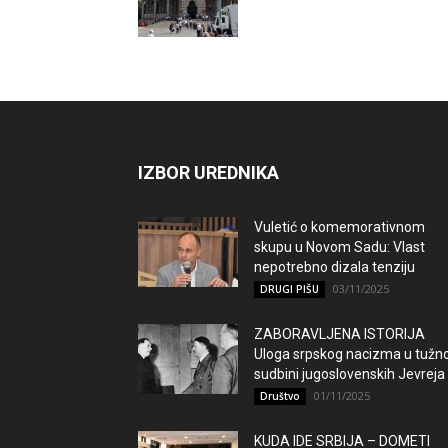
IZBOR UREDNIKA
Vuletić o komemorativnom
skupu u Novom Sadu: Vlast
nepotrebno dizala tenziju
03/11/2025
DRUGI PIŠU
ZABORAVLJENA ISTORIJA
Uloga srpskog nacizma u tužno
sudbini jugoslovenskih Jevreja
01/11/2025
Društvo
KUDA IDE SRBIJA – DOMETI