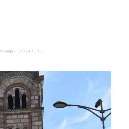
čekivanja
040821 oluja (2)