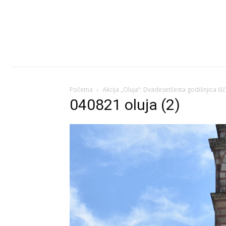
Početna
Akcija „Oluja“: Dvadesetšesta godišnjica iš
040821 oluja (2)