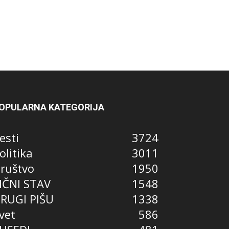
OPULARNA KATEGORIJA
esti
3724
olitika
3011
ruštvo
1950
IČNI STAV
1548
RUGI PIŠU
1338
vet
586