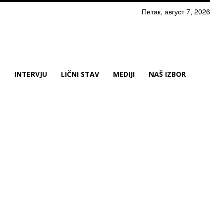
Петак, август 7, 2026
N
INTERVJU
LIČNI STAV
MEDIJI
NAŠ IZBOR