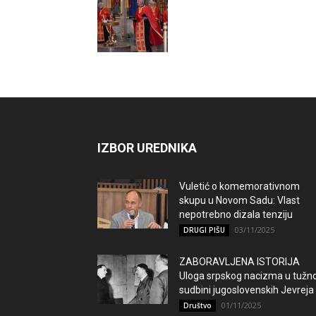
IZBOR UREDNIKA
Vuletić o komemorativnom
skupu u Novom Sadu: Vlast
nepotrebno dizala tenziju
03/11/2025
DRUGI PIŠU
ZABORAVLJENA ISTORIJA
Uloga srpskog nacizma u tužno
sudbini jugoslovenskih Jevreja
01/11/2025
Društvo