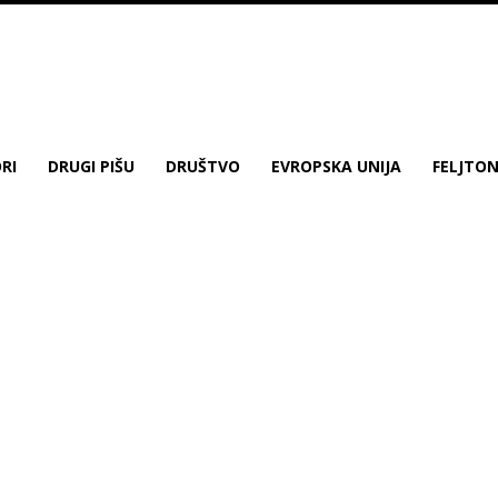
RI
DRUGI PIŠU
DRUŠTVO
EVROPSKA UNIJA
FELJTO