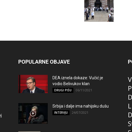
POPULARNE OBJAVE
P
V
DEA iznela dokaze: Vučić je
vodio Belivukov klan
P
06/11/2021
DRUGI PIŠU
D
L
Srbija i dalje ima nahijsku dušu
24/07/2021
D
INTERVJU
j
S