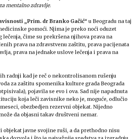
 za mentalno zdravlje
.
avisnosti „Prim. dr Branko Gačić“
u Beogradu na taj
 medicinske pomoći. Njima je preko noći oduzet
g lečenja, čime su prekršena njihova prava na
enih prava na zdravstvenu zaštitu, prava pacijenata
lja, prava na jednake uslove lečenja i prava na
h radnji kad je reč o nekontrolisanom rušenju
voda za zaštitu spomenika kulture grada Beograda
tpisivala), pojavila se evo i ova. Sad nije napadnuta
tituciju koja leči zavisnike neko je, moguće, odlučio
5 meseci, obezbedjen rezervni objekat. Nijedno
može da objasni takav društveni nemar.
i objekat javne svojine ruši, a da prethodno nisu
ka dozvola i što je najvažnije sredstva za izgradnju