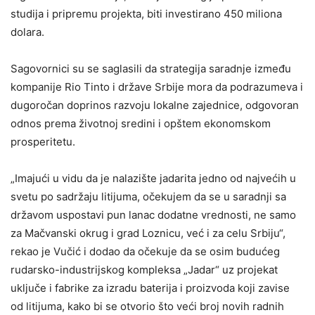
studija i pripremu projekta, biti investirano 450 miliona
dolara.
Sagovornici su se saglasili da strategija saradnje između
kompanije Rio Tinto i države Srbije mora da podrazumeva i
dugoročan doprinos razvoju lokalne zajednice, odgovoran
odnos prema životnoj sredini i opštem ekonomskom
prosperitetu.
„Imajući u vidu da je nalazište jadarita jedno od najvećih u
svetu po sadržaju litijuma, očekujem da se u saradnji sa
državom uspostavi pun lanac dodatne vrednosti, ne samo
za Mačvanski okrug i grad Loznicu, već i za celu Srbiju“,
rekao je Vučić i dodao da očekuje da se osim budućeg
rudarsko-industrijskog kompleksa „Jadar“ uz projekat
uključe i fabrike za izradu baterija i proizvoda koji zavise
od litijuma, kako bi se otvorio što veći broj novih radnih