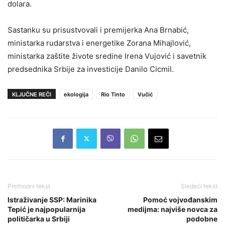
dolara.
Sastanku su prisustvovali i premijerka Ana Brnabić,
ministarka rudarstva i energetike Zorana Mihajlović,
ministarka zaštite živote sredine Irena Vujović i savetnik
predsednika Srbije za investicije Danilo Cicmil.
KLJUČNE REČI
ekologija
Rio Tinto
Vučić
Prethodni tekst
Sledeći tekst
Istraživanje SSP: Marinika
Pomoć vojvođanskim
Tepić je najpopularnija
medijma: najviše novca za
političarka u Srbiji
podobne