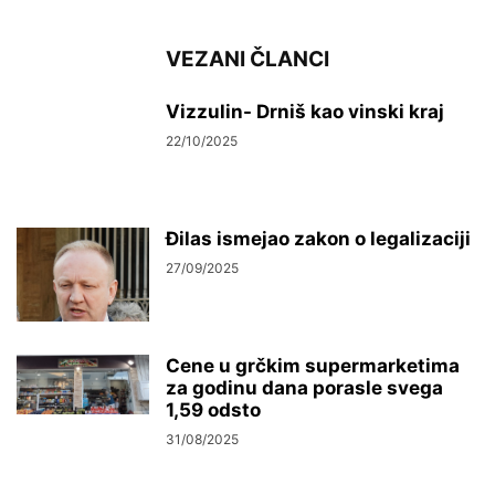
VEZANI ČLANCI
Vizzulin- Drniš kao vinski kraj
22/10/2025
Đilas ismejao zakon o legalizaciji
27/09/2025
Cene u grčkim supermarketima
za godinu dana porasle svega
1,59 odsto
31/08/2025