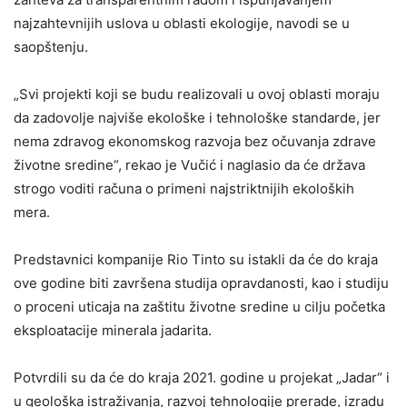
najzahtevnijih uslova u oblasti ekologije, navodi se u
saopštenju.
„Svi projekti koji se budu realizovali u ovoj oblasti moraju
da zadovolje najviše ekološke i tehnološke standarde, jer
nema zdravog ekonomskog razvoja bez očuvanja zdrave
životne sredine“, rekao je Vučić i naglasio da će država
strogo voditi računa o primeni najstriktnijih ekoloških
mera.
Predstavnici kompanije Rio Tinto su istakli da će do kraja
ove godine biti završena studija opravdanosti, kao i studiju
o proceni uticaja na zaštitu životne sredine u cilju početka
eksploatacije minerala jadarita.
Potvrdili su da će do kraja 2021. godine u projekat „Jadar“ i
u geološka istraživanja, razvoj tehnologije prerade, izradu