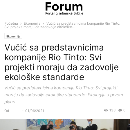
Početna
Ekonomija
Vučić sa predstavnicima kompanije Rio Tinto:
Svi projekti moraju da zadovolje ekološke...
Ekonomija
Vučić sa predstavnicima
kompanije Rio Tinto: Svi
projekti moraju da zadovolje
ekološke standarde
Vučić sa predstavnicima kompanije Rio Tinto: Svi projekti
moraju da zadovolje ekološke standarde: Ekologija u prvom
planu
138
0
Od
Forum
-
01/06/2021