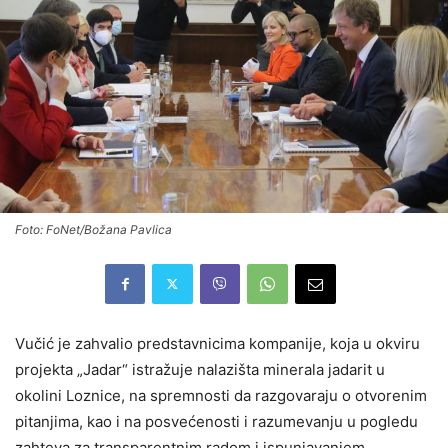
Foto: FoNet/Božana Pavlica
Vučić je zahvalio predstavnicima kompanije, koja u okviru
projekta „Jadar“ istražuje nalazišta minerala jadarit u
okolini Loznice, na spremnosti da razgovaraju o otvorenim
pitanjima, kao i na posvećenosti i razumevanju u pogledu
zahteva za transparentnim radom i ispunjavanjem