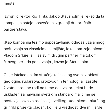
mesta.
Izvršni direktor Rio Tinta, Jakob Stausholm je rekao da ta
kompanija ostaje posvećena izgradnji dugoročnih
partnerstava.
„Кao kompanija težimo uspostavljanju odnosa uzajamnog
poštovanja sa vlasnicima zemljišta, lokalnom zajednicom i
Vladom Srbije, ali i sa svim drugim partnerima tokom
čitavog perioda poslovanja“, kazao je Stausholm.
On je istakao da tim stručnjaka iz celog sveta iz oblasti
geologije, rudarstva, proizvodnih tehnologija i zaštite
životne sredine radi na tome da ovaj projekat bude
usklađen sa najvišim svetskim standardima, čime se
postavlja baza za realizaciju velikog rudarskometalurškog
grinfild projekta „Jadar“, koji je u vrednosti dve milijarde