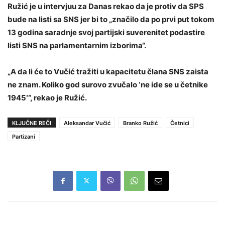
Ružić je u intervjuu za Danas rekao da je protiv da SPS
bude na listi sa SNS jer bi to „značilo da po prvi put tokom
13 godina saradnje svoj partijski suverenitet podastire
listi SNS na parlamentarnim izborima“.
„A da li će to Vučić tražiti u kapacitetu člana SNS zaista
ne znam. Koliko god surovo zvučalo ‘ne ide se u četnike
1945′“, rekao je Ružić.
KLJUČNE REČI
Aleksandar Vučić
Branko Ružić
Četnici
Partizani