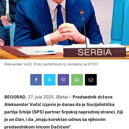
Aleksandar Vučić (Foto: portalforum.rs, snimljeno sa RTS1)
BEOGRAD
, 27. jula 2025. (Beta) –
Predsednik države
Aleksandar Vučić izjavio je danas da je Socijalistička
partija Srbije (SPS) partner Srpskoj naprednoj stranci, čiji
je on član, i da „imaju korektan odnos sa njihovim
predsednikom Ivicom Dačićem“
.