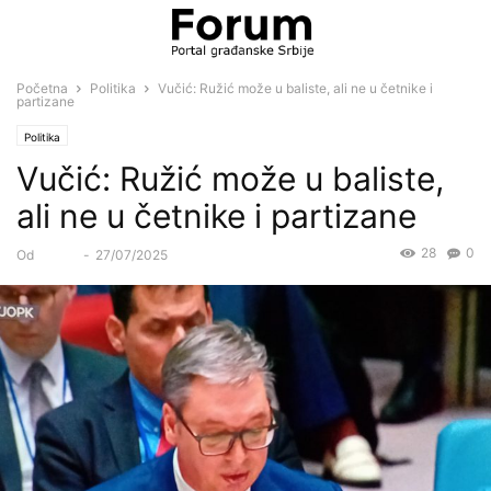
Početna
Politika
Vučić: Ružić može u baliste, ali ne u četnike i
partizane
Politika
Vučić: Ružić može u baliste,
ali ne u četnike i partizane
28
0
Od
Forum
-
27/07/2025