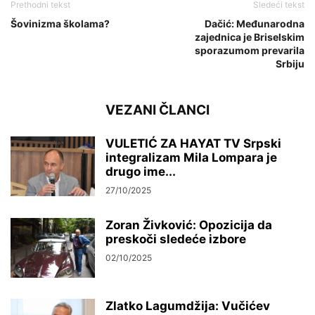
Prethodni tekst
Sledeći tekst
Šovinizma školama?
Dačić: Međunarodna
zajednica je Briselskim
sporazumom prevarila
Srbiju
VEZANI ČLANCI
VULETIĆ ZA HAYAT TV Srpski
integralizam Mila Lompara je
drugo ime...
27/10/2025
Zoran Živković: Opozicija da
preskoči sledeće izbore
02/10/2025
Zlatko Lagumdžija: Vučićev