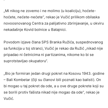
„Mi nikog ne zovemo i ne molimo (u koaliciju), hoćete-
hoćete, nećete-nećete“, rekao je Vučić prilikom obilaska
novoosnovanog Centra za palijativno zbrinjavanje, u okviru
nekadašnje Kovid bolnice u Batajnici.
Povodom izjave člana SPS Branka Ružića, suspednovanog
sa funkcija u toj stranci, Vučić je rekao da Ružić „nikad nije
pripadao ni četnicima ni partizanima, nikome ko bi se
suprotstavljao okupatoru“.
„Bio je formiran jedan drugi pokret na Kosovu 1943. godine
– Bali Kombetar (čiji su članovi bili poznati kao balisti). On
bi mogao u taj pokret da ode, a u ove druge pokrete koji su
se borili protiv fašista nikad nije mogao da ode“, rekao je
Vučić.