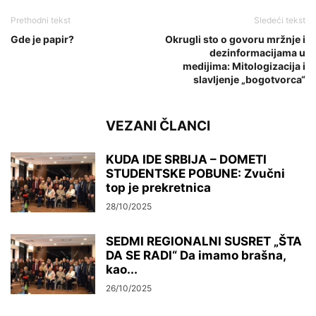
Prethodni tekst
Sledeći tekst
Gde je papir?
Okrugli sto o govoru mržnje i
dezinformacijama u
medijima: Mitologizacija i
slavljenje „bogotvorca“
VEZANI ČLANCI
KUDA IDE SRBIJA – DOMETI
STUDENTSKE POBUNE: Zvučni
top je prekretnica
28/10/2025
SEDMI REGIONALNI SUSRET „ŠTA
DA SE RADI“ Da imamo brašna,
kao...
26/10/2025