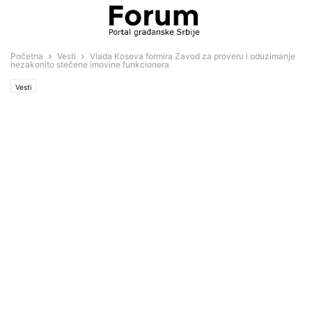
Početna
Vesti
Vlada Kosova formira Zavod za proveru i oduzimanje
nezakonito stečene imovine funkcionera
Vesti