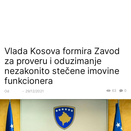
Vlada Kosova formira Zavod
za proveru i oduzimanje
nezakonito stečene imovine
funkcionera
63
0
Od
Forum
-
29/12/2021