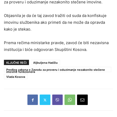
za proveru i oduzimanje nezakonito stečene imovine.
Objasnila je da će taj zavod tražiti od suda da konfiskuje
imovinu službenika ako primeti da ne može da opravda
kako je stekao.
Prema rečima ministarke pravde, zavod će biti nezavisna
institucija i biće odgovoran Skupštini Kosova.
KLJUČNE REČI
Aljbuljena Hadžiu
Predlog zakona o Zavodu za proveru i oduzimanje nezakonito stečene
imovine funkcionera
Vlada Kosova