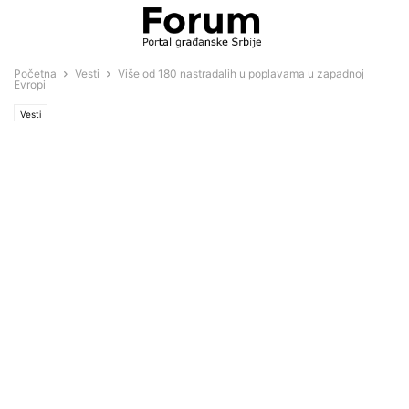
Početna
Vesti
Više od 180 nastradalih u poplavama u zapadnoj
Evropi
Vesti