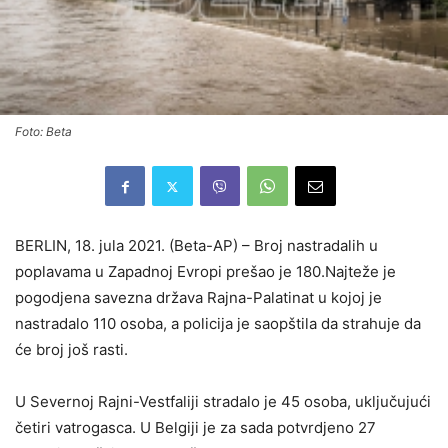
Foto: Beta
BERLIN, 18. jula 2021. (Beta-AP) – Broj nastradalih u
poplavama u Zapadnoj Evropi prešao je 180.Najteže je
pogodjena savezna država Rajna-Palatinat u kojoj je
nastradalo 110 osoba, a policija je saopštila da strahuje da
će broj još rasti.
U Severnoj Rajni-Vestfaliji stradalo je 45 osoba, uključujući
četiri vatrogasca. U Belgiji je za sada potvrdjeno 27