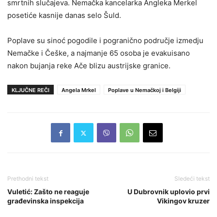
smrtnih slučajeva. Nemačka kancelarka Angleka Merkel
posetiće kasnije danas selo Šuld.
Poplave su sinoć pogodile i pogranično područje izmedju
Nemačke i Češke, a najmanje 65 osoba je evakuisano
nakon bujanja reke Ače blizu austrijske granice.
KLJUČNE REČI
Angela Mrkel
Poplave u Nemačkoj i Belgiji
Prethodni tekst
Sledeći tekst
Vuletić: Zašto ne reaguje
U Dubrovnik uplovio prvi
građevinska inspekcija
Vikingov kruzer