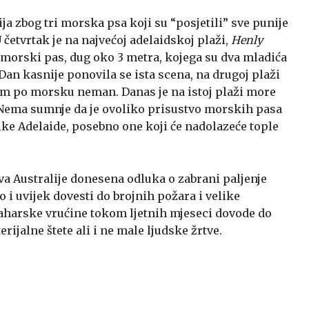
ja zbog tri morska psa koji su “posjetili” sve punije
 četvrtak je na najvećoj adelaidskoj plaži,
Henly
i morski pas, dug oko 3 metra, kojega su dva mladića
a. Dan kasnije ponovila se ista scena, na drugoj plaži
om po morsku neman. Danas je na istoj plaži more
 Nema sumnje da je ovoliko prisustvo morskih pasa
ike Adelaide, posebno one koji će nadolazeće tople
va Australije donesena odluka o zabrani paljenje
ao i uvijek dovesti do brojnih požara i velike
 saharske vrućine tokom ljetnih mjeseci dovode do
ijalne štete ali i ne male ljudske žrtve.