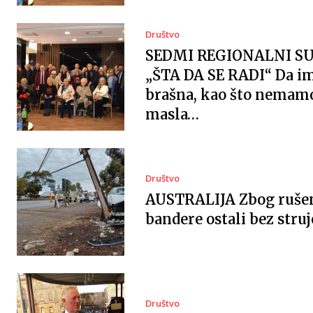
Društvo
SEDMI REGIONALNI S
„ŠTA DA SE RADI“ Da 
brašna, kao što nemam
masla…
Društvo
AUSTRALIJA Zbog ruše
bandere ostali bez struj
Društvo