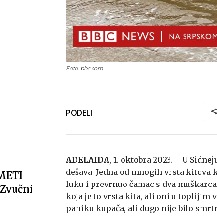
Foto: bbc.com
PODELI
ADELAIDA
, 1. oktobra 2023. – U Sidnej
dešava. Jedna od mnogih vrsta kitova k
METI
luku i prevrnuo čamac s dva muškarca,
Zvučni
koja je to vrsta kita, ali oni u toplij
paniku kupača, ali dugo nije bilo smrt