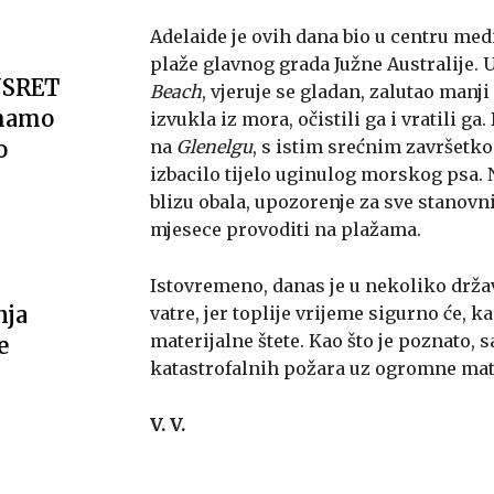
Adelaide je ovih dana bio u centru medi
plaže glavnog grada Južne Australije. U
USRET
Beach
, vjeruje se gladan, zalutao manj
imamo
izvukla iz mora, očistili ga i vratili g
o
na
Glenelgu
, s istim srećnim završetk
izbacilo tijelo uginulog morskog psa.
blizu obala, upozorenje za sve stanovn
mjesece provoditi na plažama.
Istovremeno, danas je u nekoliko drža
nja
vatre, jer toplije vrijeme sigurno će, k
materijalne štete. Kao što je poznato,
e
katastrofalnih požara uz ogromne mater
V. V.