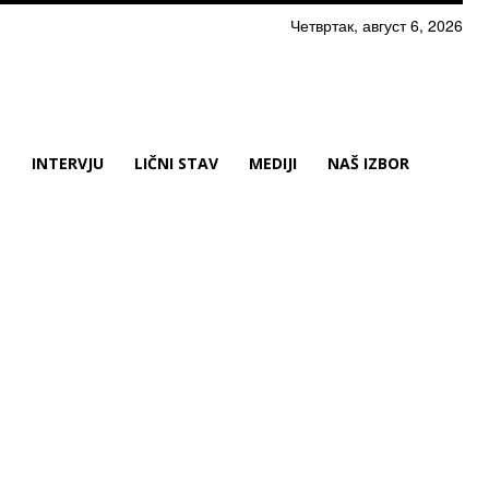
Четвртак, август 6, 2026
N
INTERVJU
LIČNI STAV
MEDIJI
NAŠ IZBOR