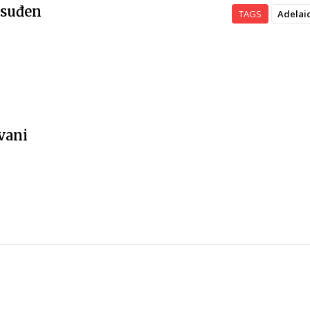
osuđen
TAGS
Adelai
vani