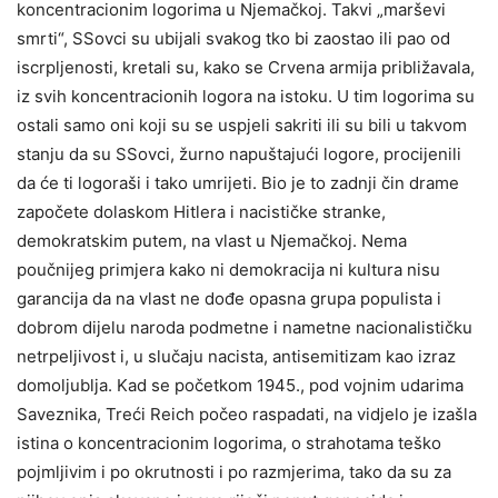
koncentracionim logorima u Njemačkoj. Takvi „marševi
smrti“, SSovci su ubijali svakog tko bi zaostao ili pao od
iscrpljenosti, kretali su, kako se Crvena armija približavala,
iz svih koncentracionih logora na istoku. U tim logorima su
ostali samo oni koji su se uspjeli sakriti ili su bili u takvom
stanju da su SSovci, žurno napuštajući logore, procijenili
da će ti logoraši i tako umrijeti. Bio je to zadnji čin drame
započete dolaskom Hitlera i nacističke stranke,
demokratskim putem, na vlast u Njemačkoj. Nema
poučnijeg primjera kako ni demokracija ni kultura nisu
garancija da na vlast ne dođe opasna grupa populista i
dobrom dijelu naroda podmetne i nametne nacionalističku
netrpeljivost i, u slučaju nacista, antisemitizam kao izraz
domoljublja. Kad se početkom 1945., pod vojnim udarima
Saveznika, Treći Reich počeo raspadati, na vidjelo je izašla
istina o koncentracionim logorima, o strahotama teško
pojmljivim i po okrutnosti i po razmjerima, tako da su za