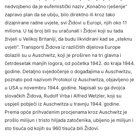
nedvojbeno da je eufemistički naziv „Konačno rješenje“
zapravo plan da se ubiju, bilo direktno ili kroz tako
dizajnirane radne uvjete, svi Židovi u Europi, njih oko 11
miliona. U taj broj bili su uračunati i Židovi koji su tada
živjeli u Velikoj Britaniji, da budu likvidirani kad se „steknu
uvjeti“. Transporti Židova iz različitih dijelova Europe
dolazili su u Auschwitz, koji je proširen na tri glavna i
četrdesetak manjih logora, od početka 1942. do kraja 1944.
godine. Detaljno svjedočenje o događajima u Auschwitzu,
poznato pod nazivom Protokol iz Auschwitza, objavljeno je
u USA u novembru 1944. godine. Napisali su ga dvojca
slovačkih Židova, Rudolf Vrba i Alfred Wetzler, koji su
uspjeli pobjeći iz Auschwitza u travnju 1944. godine.
Prema opće prihvaćenim procjenama kroz Auschwitz je
prošlo milijun i tristo hiljada zatočenika, ubijeno je milijun i
sto tisuća od kojih su 960 tisuća bili Židovi.