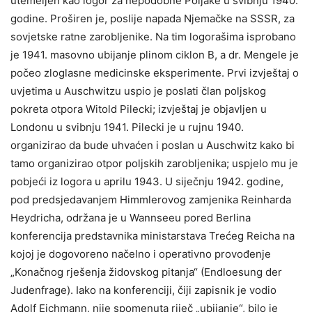
utemeljen kao logor za nepodobne Poljake u svibnju 1940.
godine. Proširen je, poslije napada Njemačke na SSSR, za
sovjetske ratne zarobljenike. Na tim logorašima isprobano
je 1941. masovno ubijanje plinom ciklon B, a dr. Mengele je
počeo zloglasne medicinske eksperimente. Prvi izvještaj o
uvjetima u Auschwitzu uspio je poslati član poljskog
pokreta otpora Witold Pilecki; izvještaj je objavljen u
Londonu u svibnju 1941. Pilecki je u rujnu 1940.
organizirao da bude uhvaćen i poslan u Auschwitz kako bi
tamo organizirao otpor poljskih zarobljenika; uspjelo mu je
pobjeći iz logora u aprilu 1943. U siječnju 1942. godine,
pod predsjedavanjem Himmlerovog zamjenika Reinharda
Heydricha, održana je u Wannseeu pored Berlina
konferencija predstavnika ministarstava Trećeg Reicha na
kojoj je dogovoreno načelno i operativno provođenje
„Konačnog rješenja židovskog pitanja“ (Endloesung der
Judenfrage). Iako na konferenciji, čiji zapisnik je vodio
Adolf Eichmann, nije spomenuta riječ „ubijanje“, bilo je