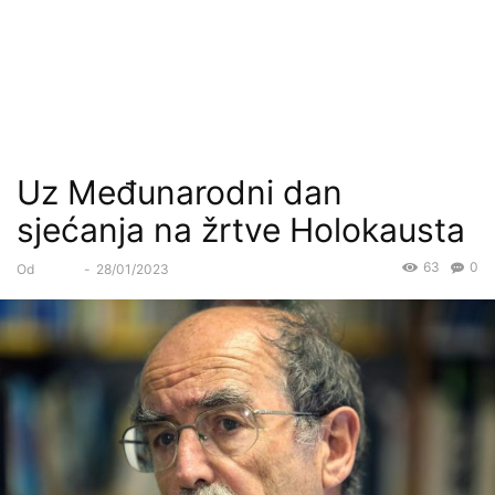
Uz Međunarodni dan
sjećanja na žrtve Holokausta
63
0
Od
Forum
-
28/01/2023