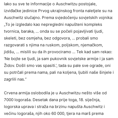
Iako su sve te informacije o Auschwitzu postojale,
izviđačke jedinice Prvog ukrajinskog fronta naletjele su na
Auschwitz slučajno. Prema svjedočenju sovjetskih vojnika:
„To je izgledalo kao nepregledni napušteni kompleks
tvornica, baraka, … onda su se počeli pojavljivati ljudi,
skeleti, bez osmjeha, bez odgovora, … probali smo
razgovarati s njima na ruskom, poljskom, njemačkom,
jidišu, … mislili su da ih provociramo … Tek kad sam rekao:
‘Ne bojte se ljudi, ja sam pukovnik sovjetske armije i ja sam
Židov. Došli smo vas spasiti.’, tada su pale sve ograde, oni
su potrčali prema nama, pali na koljena, ljubili naše šinjele i
zagrlili nas.“
Crvena armija oslobodila je u Auschwitzu nešto više od
7000 logoraša. Desetak dana prije toga, 18. siječnja,
logorska uprava i straža na brzinu napušta Auschwitz i
većinu logoraša, njih oko 60 000, tjera na marš prema