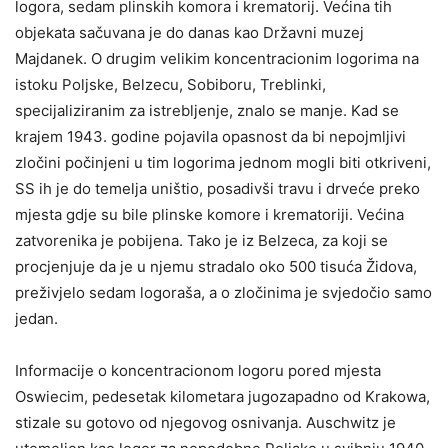
logora, sedam plinskih komora i krematorij. Većina tih
objekata sačuvana je do danas kao Državni muzej
Majdanek. O drugim velikim koncentracionim logorima na
istoku Poljske, Belzecu, Sobiboru, Treblinki,
specijaliziranim za istrebljenje, znalo se manje. Kad se
krajem 1943. godine pojavila opasnost da bi nepojmljivi
zločini počinjeni u tim logorima jednom mogli biti otkriveni,
SS ih je do temelja uništio, posadivši travu i drveće preko
mjesta gdje su bile plinske komore i krematoriji. Većina
zatvorenika je pobijena. Tako je iz Belzeca, za koji se
procjenjuje da je u njemu stradalo oko 500 tisuća Židova,
preživjelo sedam logoraša, a o zločinima je svjedočio samo
jedan.
Informacije o koncentracionom logoru pored mjesta
Oswiecim, pedesetak kilometara jugozapadno od Krakowa,
stizale su gotovo od njegovog osnivanja. Auschwitz je