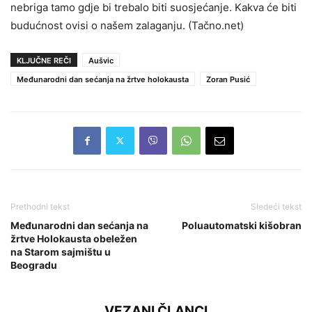
nebriga tamo gdje bi trebalo biti suosjećanje. Kakva će biti
budućnost ovisi o našem zalaganju. (Tačno.net)
KLJUČNE REČI
Aušvic
Međunarodni dan sećanja na žrtve holokausta
Zoran Pusić
Prethodni tekst
Sledeći tekst
Međunarodni dan sećanja na
Poluautomatski kišobran
žrtve Holokausta obeležen
na Starom sajmištu u
Beogradu
VEZANI ČLANCI