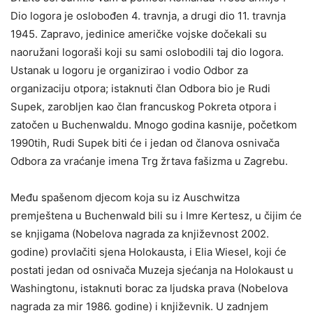
Dio logora je oslobođen 4. travnja, a drugi dio 11. travnja
1945. Zapravo, jedinice američke vojske dočekali su
naoružani logoraši koji su sami oslobodili taj dio logora.
Ustanak u logoru je organizirao i vodio Odbor za
organizaciju otpora; istaknuti član Odbora bio je Rudi
Supek, zarobljen kao član francuskog Pokreta otpora i
zatočen u Buchenwaldu. Mnogo godina kasnije, početkom
1990tih, Rudi Supek biti će i jedan od članova osnivača
Odbora za vraćanje imena Trg žrtava fašizma u Zagrebu.
Među spašenom djecom koja su iz Auschwitza
premještena u Buchenwald bili su i Imre Kertesz, u čijim će
se knjigama (Nobelova nagrada za književnost 2002.
godine) provlačiti sjena Holokausta, i Elia Wiesel, koji će
postati jedan od osnivača Muzeja sjećanja na Holokaust u
Washingtonu, istaknuti borac za ljudska prava (Nobelova
nagrada za mir 1986. godine) i književnik. U zadnjem