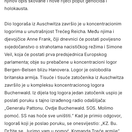
njihov opis skovane i nove riječi poput genocida i
holokausta.
Dio logoraša iz Auschwitza završio je u koncentracionim
logorima u unutrašnjost Trećeg Reicha. Među njima i
djevojčice Anne Frank, čiji dnevnici će postati povijesno
svjedočanstvo o strahotama nacističkog režima i Simone
Veil, koja će postati prva predsjednica Europskog
parlamenta; obje su prebačene u koncentracioni logor
Bergen-Belsen blizu Hanovera. Logor je oslobodila
britanska armija. Tisuće i tisuće zatočenika iz Auschwitza
završilo je u kompleksu koncentracionog logora
Buchenwald. Iz dijela tog logora jedan zatočenik uspio je
poslati poruku s tajno izrađenog radio odašiljača:
„Generalu Pattonu. Ovdje Buchenwald. SOS. Molimo
pomoć. SS nas hoće sve uništiti.“ Kad je primio odgovor,
logoraš koji je poslao poruku, se onesvijestio: „KZ. Bu.
Držite se. Jurimo vam u pomoć. Komanda Treće armije“.