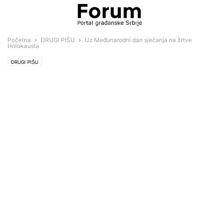
Početna
DRUGI PIŠU
Uz Međunarodni dan sjećanja na žrtve
Holokausta
DRUGI PIŠU