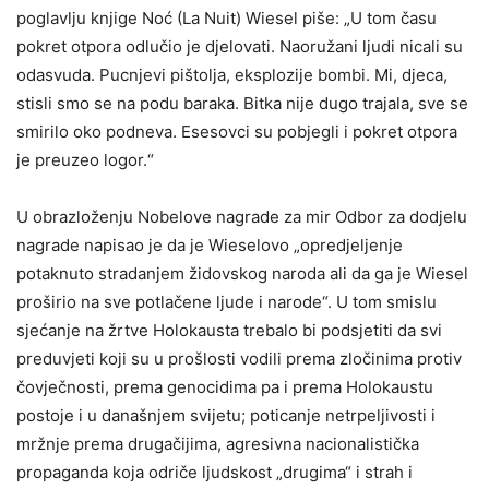
poglavlju knjige Noć (La Nuit) Wiesel piše: „U tom času
pokret otpora odlučio je djelovati. Naoružani ljudi nicali su
odasvuda. Pucnjevi pištolja, eksplozije bombi. Mi, djeca,
stisli smo se na podu baraka. Bitka nije dugo trajala, sve se
smirilo oko podneva. Esesovci su pobjegli i pokret otpora
je preuzeo logor.“
U obrazloženju Nobelove nagrade za mir Odbor za dodjelu
nagrade napisao je da je Wieselovo „opredjeljenje
potaknuto stradanjem židovskog naroda ali da ga je Wiesel
proširio na sve potlačene ljude i narode“. U tom smislu
sjećanje na žrtve Holokausta trebalo bi podsjetiti da svi
preduvjeti koji su u prošlosti vodili prema zločinima protiv
čovječnosti, prema genocidima pa i prema Holokaustu
postoje i u današnjem svijetu; poticanje netrpeljivosti i
mržnje prema drugačijima, agresivna nacionalistička
propaganda koja odriče ljudskost „drugima“ i strah i