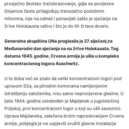
prosječno školsko (ne)obrazovanje, gdje se povijesne
činjenice često prilagođuju trenutačno podobnim
mitovima, nije na odmet i ponavljati zašto je sjećanje na
žrtve Holokausta važno i što je do tih žrtava dovelo.
Generalna skupština UNa proglasila je 27. siječanj za
Međunarodni dan sjećanja na na žrtve Holokausta. Tog
datuma 1945. godine, Crvena armija je ušla u kompleks
koncentracionog logora Auschwitz.
U to doba već se znalo da veliki koncentracioni logori pod
upravom SSa, sa plinskim komorama namijenjenim
istrebljenju zatočenika, nisu samo neprovjerene glasine. U
ljeto 1944. godine oslobođen je Majdanek u jugoistočnoj
Poljskoj, prvi koncentracioni logor u koji su ušli saveznici.
Uprava Majdaneka, zatečena brzim napredovanjem Crvene
armije, pobjegla je ne uspjevši srušiti glavne instalacije