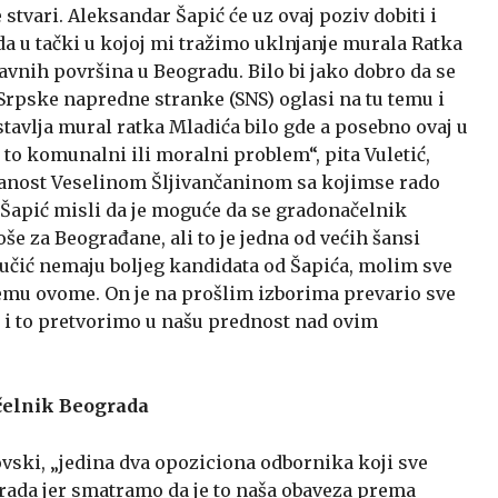
 stvari. Aleksandar Šapić će uz ovaj poziv dobiti i
a u tački u kojoj mi tražimo uklnjanje murala Ratka
avnih površina u Beogradu. Bilo bi jako dobro da se
Srpske napredne stranke (SNS) oglasi na tu temu i
stavlja mural ratka Mladića bilo gde a posebno ovaj u
e to komunalni ili moralni problem“, pita Vuletić,
ranost Veselinom Šljivančaninom sa kojimse rado
ko Šapić misli da je moguće da se gradonačelnik
oše za Beograđane, ali to je jedna od većih šansi
učić nemaju boljeg kandidata od Šapića, molim sve
emu ovome. On je na prošlim izborima prevario sve
i to pretvorimo u našu prednost nad ovim
ačelnik Beograda
novski, „jedina dva opoziciona odbornika koji sve
rada jer smatramo da je to naša obaveza prema