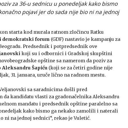
poziv za 36-u sednicu u ponedeljak kako bismo
 konačno pojavi jer do sada nije bio ni na jednoj
kon starta kod murala ratnom zločincu Ratku
i demokratski forum
(GDF) nastavio je kampanju za
 Beogradu. Predsednik i potpredsednik ove
janovski
koji su i odbornici i Gradskoj skupštini
e novobeogradske opštine sa namerom da poziv za
o
Aleksandru Šapiću
(koji se za četiri godine nije
ljak, 31. januara, uruče lično na radnom mestu.
 Veljanovski sa saradnicima došli pred
 da kandidatu vlasti za gradonačelnika Aleksandru
ktuelnom mandatu i predsednik opštine paralelno sa
onedeljak kako bismo ga nekako zamolili i naterali
o ni na jednoj sednici“, rekao je Vuletić.