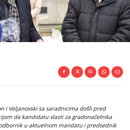
n i Veljanovski sa saradnicima došli pred
jom da kandidatu vlasti za gradonačelnika
ki odbornik u aktuelnom mandatu i predsednik