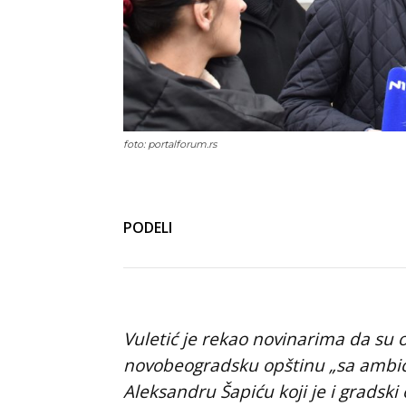
foto: portalforum.rs
PODELI
Vuletić je rekao novinarima da su o
novobeogradsku opštinu „sa ambici
Aleksandru Šapiću koji je i grads