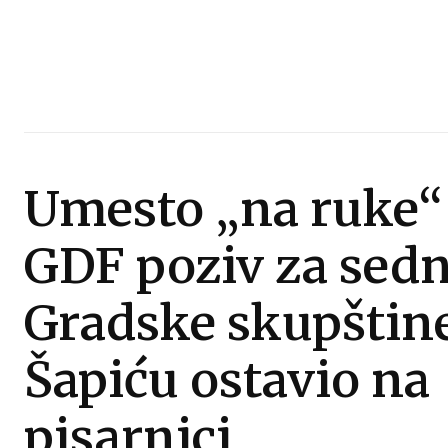
Umesto „na ruke“
GDF poziv za sed
Gradske skupštin
Šapiću ostavio na
pisarnici