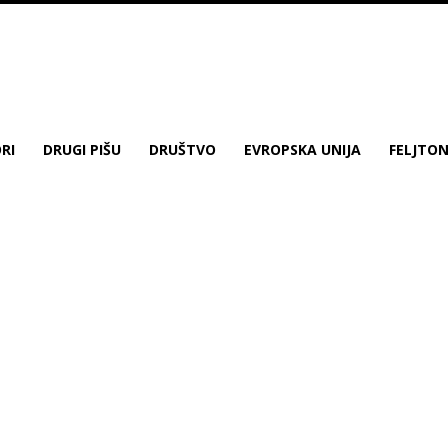
RI
DRUGI PIŠU
DRUŠTVO
EVROPSKA UNIJA
FELJTO