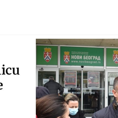
nicu
e