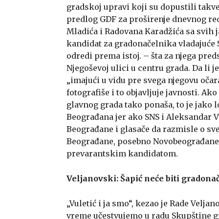
gradskoj upravi koji su dopustili takve
predlog GDF za proširenje dnevnog red
Mladića i Radovana Karadžića sa svih j
kandidat za gradonačelnika vladajuće 
odredi prema istoj. – šta za njega pred
Njegoševoj ulici u centru grada. Da li j
„imajući u vidu pre svega njegovu oča
fotografiše i to objavljuje javnosti. A
glavnog grada tako ponaša, to je jako l
Beograđana jer ako SNS i Aleksandar V
Beograđane i glasače da razmisle o sv
Beograđane, posebno Novobeograđane 
prevarantskim kandidatom.
Veljanovski: Šapić neće biti gradon
„Vuletić i ja smo“, kezao je Rade Velja
vreme učestvujemo u radu Skupštine g