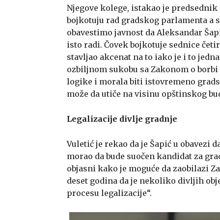
Njegove kolege, istakao je predsednik 
bojkotuju rad gradskog parlamenta a s
obavestimo javnost da Aleksandar Šap
isto radi. Čovek bojkotuje sednice četi
stavljao akcenat na to iako je i to jedn
ozbiljnom sukobu sa Zakonom o borbi p
logike i morala biti istovremeno grads
može da utiče na visinu opštinskog budž
Legalizacije divlje gradnje
Vuletić je rekao da je Šapić u obavezi d
morao da bude suočen kandidat za grad
objasni kako je moguće da zaobilazi Za
deset godina da je nekoliko divljih obj
procesu legalizacije“.