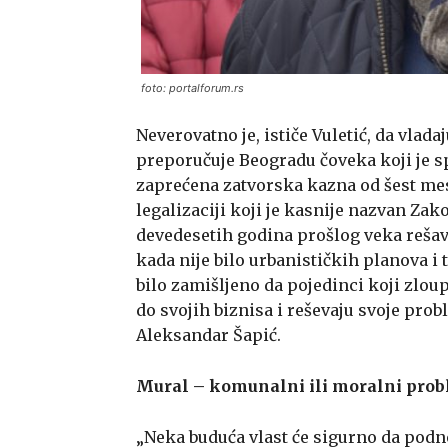
foto: portalforum.rs
Neverovatno je, ističe Vuletić, da vl
preporučuje Beogradu čoveka koji je sp
zaprećena zatvorska kazna od šest mes
legalizaciji koji je kasnije nazvan Zak
devedesetih godina prošlog veka reša
kada nije bilo urbanističkih planova i 
bilo zamišljeno da pojedinci koji zloup
do svojih biznisa i reševaju svoje prob
Aleksandar Šapić.
Mural – komunalni ili moralni pro
„Neka buduća vlast će sigurno da podn