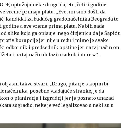
GDF, optužuju neke druge da, eto, četiri godine
ve vreme primaju platu. „Evo, mi smo došli da
ić, kandidat za budućeg gradonačelnika Beograda to
ri godine a sve vreme prima platu. Ne bih sada
a od slika koja ga opisuje, nego činjenicu da je Šapić u
rotiv korupcije jer nije u redu i mimo je svake
ki odbornik i predsednik opštine jer na taj način on
eta i na taj način dolazi u sukob interesa“.
a objasni takve stvari. „Drugo, pitanje s kojim bi
onačelnika, posebno vladajuće stranke, je da
kon o planiranju i izgradnji jer je poznato unazad
ekata sagradio, neke je već legalizovao a neki su u