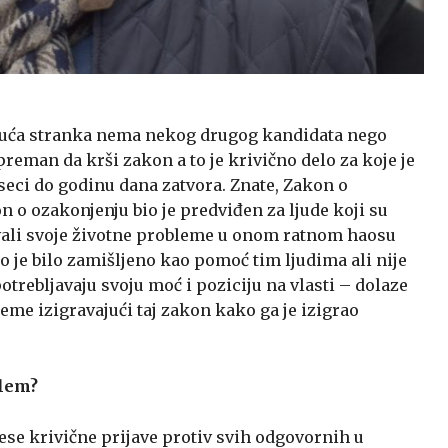
adajuća stranka nema nekog drugog kandidata nego
reman da krši zakon a to je krivično delo za koje je
eci do godinu dana zatvora. Znate, Zakon o
on o ozakonjenju bio je predviđen za ljude koji su
vali svoje životne probleme u onom ratnom haosu
to je bilo zamišljeno kao pomoć tim ljudima ali nije
otrebljavaju svoju moć i poziciju na vlasti – dolaze
leme izigravajući taj zakon kako ga je izigrao
blem?
ese krivične prijave protiv svih odgovornih u