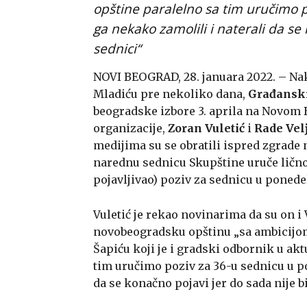
opštine paralelno sa tim uručimo 
ga nekako zamolili i naterali da se
sednici“
NOVI BEOGRAD, 28. januara 2022. – Na
Mladiću pre nekoliko dana,
Građansk
beogradske izbore 3. aprila na Novom
organizacije,
Zoran Vuletić
i
Rade Vel
medijima su se obratili ispred zgrad
narednu sednicu Skupštine uruče ličn
pojavljivao) poziv za sednicu u ponede
Vuletić je rekao novinarima da su on i
novobeogradsku opštinu „sa ambicijom
Šapiću koji je i gradski odbornik u a
tim uručimo poziv za 36-u sednicu u p
da se konačno pojavi jer do sada nije bi