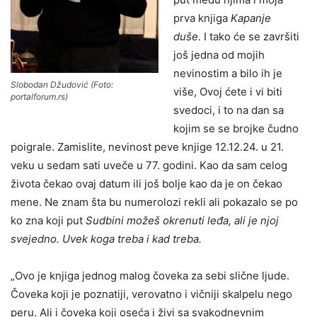
prva knjiga
Kapanje
duše.
I tako će se završiti
još jedna od mojih
nevinostim a bilo ih je
Slobodan Džudović (Foto:
više, Ovoj ćete i vi biti
portalforum.rs)
svedoci, i to na dan sa
kojim se se brojke čudno
poigrale. Zamislite, nevinost peve knjige 12.12.24. u 21.
veku u sedam sati uveče u 77. godini. Kao da sam celog
života čekao ovaj datum ili još bolje kao da je on čekao
mene. Ne znam šta bu numerolozi rekli ali pokazalo se po
ko zna koji put
Sudbini možeš okrenuti leđa, ali je njoj
svejedno. Uvek koga treba i kad treba.
„Ovo je knjiga jednog malog čoveka za sebi slične ljude.
Čoveka koji je poznatiji, verovatno i vičniji skalpelu nego
peru. Ali i čoveka koji oseća i živi sa svakodnevnim