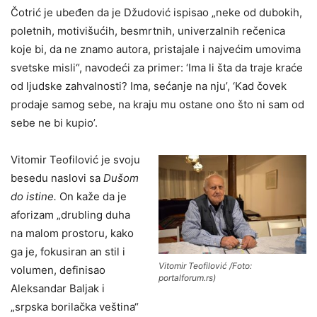
Čotrić je ubeđen da je Džudović ispisao „neke od dubokih,
poletnih, motivišućih, besmrtnih, univerzalnih rečenica
koje bi, da ne znamo autora, pristajale i najvećim umovima
svetske misli“, navodeći za primer: ‘Ima li šta da traje kraće
od ljudske zahvalnosti? Ima, sećanje na nju’, ‘Kad čovek
prodaje samog sebe, na kraju mu ostane ono što ni sam od
sebe ne bi kupio’.
Vitomir Teofilović je svoju
besedu naslovi sa
Dušom
do istine.
On kaže da je
aforizam „drubling duha
na malom prostoru, kako
ga je, fokusiran an stil i
Vitomir Teofilović /Foto:
volumen, definisao
portalforum.rs)
Aleksandar Baljak i
„srpska borilačka veština“