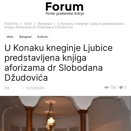
Početna
Vesti
Beograd
U Konaku kneginje Ljubice predstavljena
knjiga aforizama dr Slobodana Džudovića
Vesti
Beograd
Kultura
U Konaku kneginje Ljubice
predstavljena knjiga
aforizama dr Slobodana
Džudovića
750
0
Od
Forum
-
12/12/2024