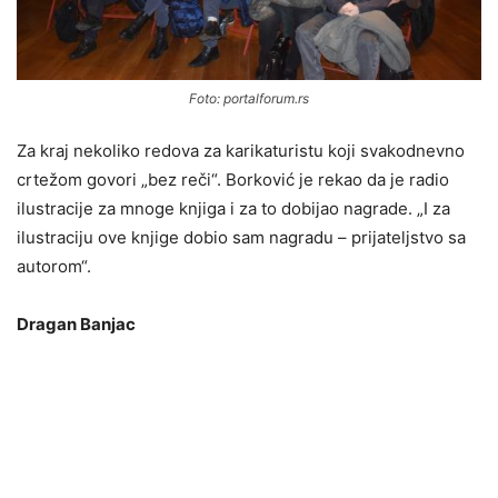
Foto: portalforum.rs
Za kraj nekoliko redova za karikaturistu koji svakodnevno
crtežom govori „bez reči“. Borković je rekao da je radio
ilustracije za mnoge knjiga i za to dobijao nagrade. „I za
ilustraciju ove knjige dobio sam nagradu – prijateljstvo sa
autorom“.
Dragan Banjac