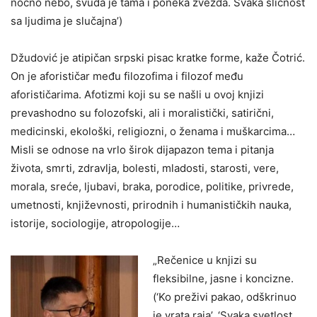
noćno nebo, svuda je tama i poneka zvezda. Svaka sličnost
sa ljudima je slučajna’)
Džudović je atipičan srpski pisac kratke forme, kaže Čotrić.
On je aforističar među filozofima i filozof među
aforističarima. Afotizmi koji su se našli u ovoj knjizi
prevashodno su folozofski, ali i moralistički, satirični,
medicinski, ekološki, religiozni, o ženama i muškarcima…
Misli se odnose na vrlo širok dijapazon tema i pitanja
života, smrti, zdravlja, bolesti, mladosti, starosti, vere,
morala, sreće, ljubavi, braka, porodice, politike, privrede,
umetnosti, književnosti, prirodnih i humanističkih nauka,
istorije, sociologije, atropologije…
„Rečenice u knjizi su
fleksibilne, jasne i koncizne.
(‘Ko preživi pakao, odškrinuo
je vrata raja’, ‘Svaka svetlost