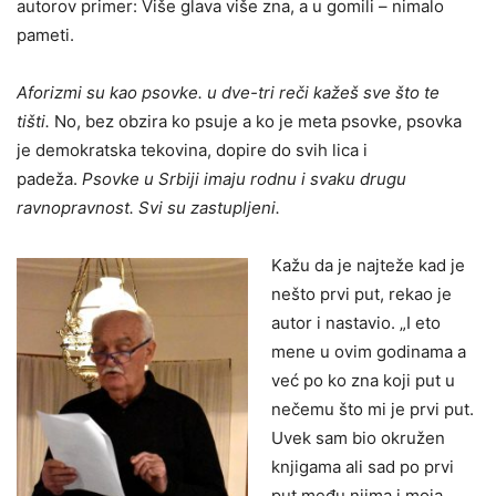
autorov primer: Više glava više zna, a u gomili – nimalo
pameti.
Aforizmi su kao psovke. u dve-tri reči kažeš sve što te
tišti.
No, bez obzira ko psuje a ko je meta psovke, psovka
je demokratska tekovina, dopire do svih lica i
padeža.
Psovke u Srbiji imaju rodnu i svaku drugu
ravnopravnost. Svi su zastupljeni.
Kažu da je najteže kad je
nešto prvi put, rekao je
autor i nastavio. „I eto
mene u ovim godinama a
već po ko zna koji put u
nečemu što mi je prvi put.
Uvek sam bio okružen
knjigama ali sad po prvi
put među njima i moja