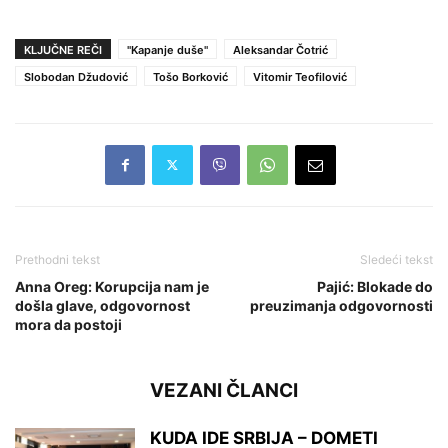
KLJUČNE REČI
"Kapanje duše"
Aleksandar Čotrić
Slobodan Džudović
Tošo Borković
Vitomir Teofilović
Prethodni tekst
Sledeći tekst
Anna Oreg: Korupcija nam je
Pajić: Blokade do
došla glave, odgovornost
preuzimanja odgovornosti
mora da postoji
VEZANI ČLANCI
KUDA IDE SRBIJA – DOMETI