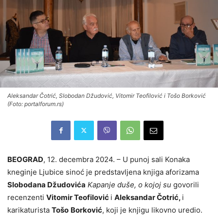
Aleksandar Čotrić, Slobodan Džudović, Vitomir Teofilović i Tošo Borković
(Foto: portalforum.rs)
BEOGRAD
, 12. decembra 2024. – U punoj sali Konaka
kneginje Ljubice sinoć je predstavljena knjiga aforizama
Slobodana Džudovića
Kapanje duše, o kojoj su
govorili
recenzenti
Vitomir Teofilović
i
Aleksandar Čotrić,
i
karikaturista
Tošo
Borković
, koji je knjigu likovno uredio.