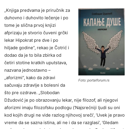
„Knjiga predvama je priručnik za
duhovno i duhovito lečenje i po
tome je slična prvoj knjizi
afprizaju je stvorio čuveni grčki
lekar Hipokrat pre dve i po
hiljade godine“, rekao je Čotrić i
dodao da je to bila zbirka od
četiri stotine kratkih uputstava,
nazvana jednostavno –
„aforizmi“, kako da zdravi
Foto: portalforum.rs
sačuvaju zdravlje s bolesni da
što pre ozdrave. „Slobodan
Džudović je po obrazovanju lekar, nije filozof, ali njegovi
aforizmi imaju filozofsku podlogu (‘Najsrećniji ljudi su oni
kod kojih drugi ne vide razlog njihovoj sreči’, ‘Uvek je pravo
vreme da se sazna istina, ali ne i da se razglasi’, ‘Gledam