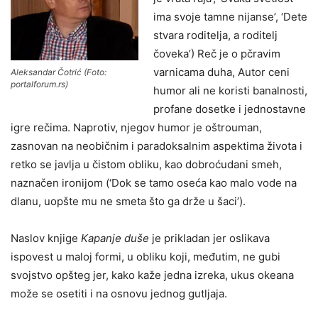
ima svoje tamne nijanse’, ‘Dete
stvara roditelja, a roditelj
čoveka’) Reč je o pčravim
varnicama duha, Autor ceni
Aleksandar Čotrić (Foto:
portalforum.rs)
humor ali ne koristi banalnosti,
profane dosetke i jednostavne
igre rečima. Naprotiv, njegov humor je oštrouman,
zasnovan na neobičnim i paradoksalnim aspektima života i
retko se javlja u čistom obliku, kao dobroćudani smeh,
naznačen ironijom (‘Dok se tamo oseća kao malo vode na
dlanu, uopšte mu ne smeta što ga drže u šaci’).
Naslov knjige
Kapanje duše
je prikladan jer oslikava
ispovest u maloj formi, u obliku koji, međutim, ne gubi
svojstvo opšteg jer, kako kaže jedna izreka, ukus okeana
može se osetiti i na osnovu jednog gutljaja.