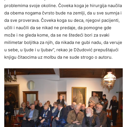
problemima svoje okoline. Čoveka koga je hirurgija naučila
da obema nogama čvrsto bude na zemlji, da u sve sumnja i
da sve proverava. Čoveka koga su deca, njegovi pacijenti,
učili i naučili da se nikad ne predaje, da pomogne gde
može i ne gleda kome, da se ne štedeći bori za svaki
milimetar boljitka za njih, da nikada ne gubi nadu, da veruje
u sebe, u ljude i u ljubav“, rekao je Džudović prepuštajući
knjigu čitaocima uz molbu da ne sude strogo o autoru.