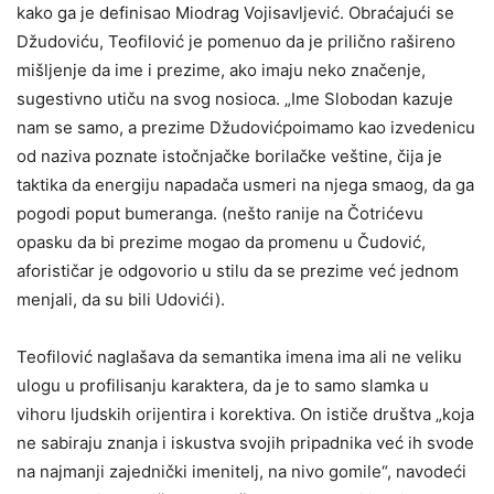
kako ga je definisao Miodrag Vojisavljević. Obraćajući se
Džudoviću, Teofilović je pomenuo da je prilično rašireno
mišljenje da ime i prezime, ako imaju neko značenje,
sugestivno utiču na svog nosioca. „Ime Slobodan kazuje
nam se samo, a prezime Džudovićpoimamo kao izvedenicu
od naziva poznate istočnjačke borilačke veštine, čija je
taktika da energiju napadača usmeri na njega smaog, da ga
pogodi poput bumeranga. (nešto ranije na Čotrićevu
opasku da bi prezime mogao da promenu u Čudović,
aforističar je odgovorio u stilu da se prezime već jednom
menjali, da su bili Udovići).
Teofilović naglašava da semantika imena ima ali ne veliku
ulogu u profilisanju karaktera, da je to samo slamka u
vihoru ljudskih orijentira i korektiva. On ističe društva „koja
ne sabiraju znanja i iskustva svojih pripadnika već ih svode
na najmanji zajednički imenitelj, na nivo gomile“, navodeći