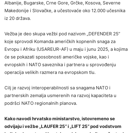
Albanije, Bugarske, Crne Gore, Grčke, Kosova, Severne
Makedonije i Slovačke, a učestovaće oko 12.000 učesnika
iz 20 država.
Vežba je deo skupa vežbi pod nazivom „DEFENDER 25“
koje sprovodi Komanda američkih kopnenih snaga za
Evropu i Afriku (USAREUR-AF) u maju i junu 2025, a kojima
će se pokazati sposobnosti američke vojske, kao i
evropskih i NATO saveznika i partnera u sprovođenju
operacija velikih razmera na evropskom tlu.
Cilj je razvoj interoperabilnosti sa snagama NATO i
partnerskih zemalja usmerenih na razvoj kapaciteta u
podršci NATO regionalnih planova.
Kako navodi hrvatsko ministarstvo, istovremeno se
odvijaju i vežbe „LAUFER 25“ i „LIFT 25“ pod vodstvom