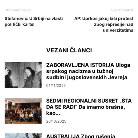
Prethodni tekst
Sledeći tekst
Stefanović: U Srbiji na vlasti
AP: Uprkos jakoj kiši protest
politički kartel
zbog represije nad
univerzitetima
VEZANI ČLANCI
ZABORAVLJENA ISTORIJA Uloga
srpskog nacizma u tužnoj
sudbini jugoslovenskih Jevreja
01/11/2025
SEDMI REGIONALNI SUSRET „ŠTA
DA SE RADI“ Da imamo brašna,
kao...
26/10/2025
AUSTRALIJA Zbog rušenja