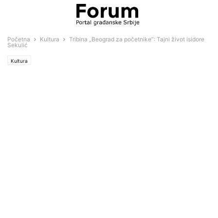
Početna
Kultura
Tribina „Beograd za početnike“: Tajni život isidore
Sekulić
Kultura