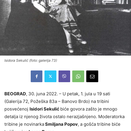
Isidora Sekulić (foto: galerija 73)
BEOGRAD
, 30. juna 2022. – U petak, 1. jula u 19 sati
(Galerija 72, Požeška 83a – Banovo Brdo) na tribini
posvećenoj
Isidori Sekulić
biće govora zašto je mnogo
detalja iz njenog života ostalo nerazjašnjeno. Moderatorka
tribine je novinarka
Smiljana Popov
, a gošća tribine biće