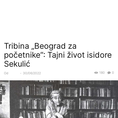
Tribina „Beograd za
početnike“: Tajni život isidore
Sekulić
180
0
Od
Forum
-
30/06/2022