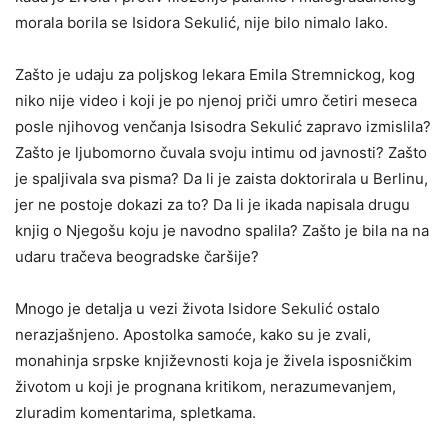
morala borila se Isidora Sekulić, nije bilo nimalo lako.
Zašto je udaju za poljskog lekara Emila Stremnickog, kog
niko nije video i koji je po njenoj priči umro četiri meseca
posle njihovog venčanja Isisodra Sekulić zapravo izmislila?
Zašto je ljubomorno čuvala svoju intimu od javnosti? Zašto
je spaljivala sva pisma? Da li je zaista doktorirala u Berlinu,
jer ne postoje dokazi za to? Da li je ikada napisala drugu
knjig o Njegošu koju je navodno spalila? Zašto je bila na na
udaru tračeva beogradske čaršije?
Mnogo je detalja u vezi života Isidore Sekulić ostalo
nerazjašnjeno. Apostolka samoće, kako su je zvali,
monahinja srpske književnosti koja je živela isposničkim
životom u koji je prognana kritikom, nerazumevanjem,
zluradim komentarima, spletkama.