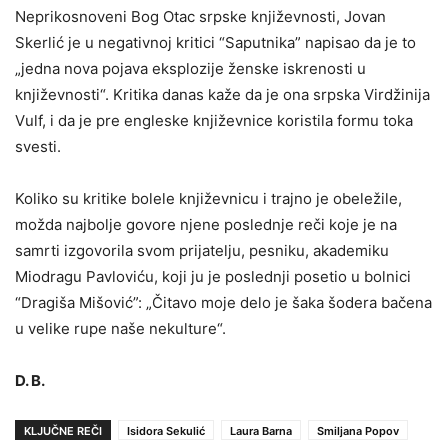
Neprikosnoveni Bog Otac srpske književnosti, Jovan
Skerlić je u negativnoj kritici “Saputnika” napisao da je to
„jedna nova pojava eksplozije ženske iskrenosti u
književnosti“. Kritika danas kaže da je ona srpska Virdžinija
Vulf, i da je pre engleske književnice koristila formu toka
svesti.
Koliko su kritike bolele književnicu i trajno je obeležile,
možda najbolje govore njene poslednje reči koje je na
samrti izgovorila svom prijatelju, pesniku, akademiku
Miodragu Pavloviću, koji ju je poslednji posetio u bolnici
“Dragiša Mišović”: „Čitavo moje delo je šaka šodera bačena
u velike rupe naše nekulture“.
D. B.
KLJUČNE REČI
Isidora Sekulić
Laura Barna
Smiljana Popov