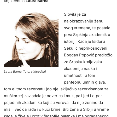
književnica
Laura Barna
.
Slovila je za
najobrazovaniju ženu
svog vremena, te postala
prva Srpkinja akademik u
istoriji. Kada je Isidoru
Sekulić neprikosnoveni
Bogdan Popović predložio
za Srpsku kraljevsku
akademiju nauka i
Laura Barna (foto: vikipedija)
umetnosti, u tom
panteonu umnih glava,
tom elitnom rezervatu (do nje isključivo rezervisanom za
muškarce) zavladala je neverica i muk, pa i jed i otpor
pojedinih akademika koji su verovali da nije ženino da
misli, već da rađa i o kući brine. Biti žena u Srbiji u vreme
kada je živela i protiv filozofije palanke i malograđanskog