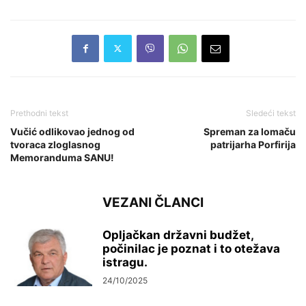
Prethodni tekst
Sledeći tekst
Vučić odlikovao jednog od
Spreman za lomaču
tvoraca zloglasnog
patrijarha Porfirija
Memoranduma SANU!
VEZANI ČLANCI
Opljačkan državni budžet,
počinilac je poznat i to otežava
istragu.
24/10/2025