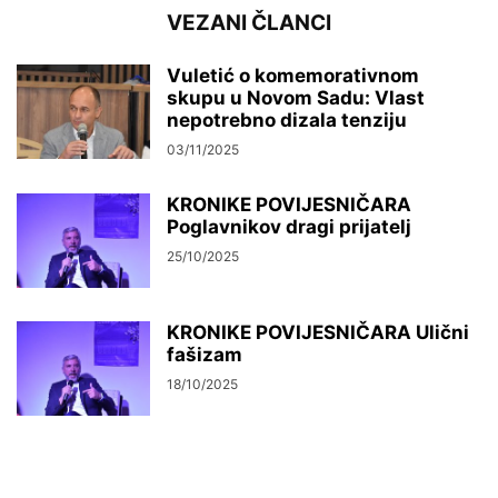
VEZANI ČLANCI
Vuletić o komemorativnom
skupu u Novom Sadu: Vlast
nepotrebno dizala tenziju
03/11/2025
KRONIKE POVIJESNIČARA
Poglavnikov dragi prijatelj
25/10/2025
KRONIKE POVIJESNIČARA Ulični
fašizam
18/10/2025