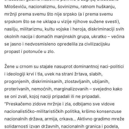
Miloševiću, nacionalizmu, šovinizmu, ratnom huškanju,
mržnji prema svemu što nije srpsko (a i prema svemu
srpskom što se ne uklapa u vizije njihove sužene svesti),
nasilju, militarizmu, kultu vojske i heroja, diskriminaciji svih
okolnih nacija i domaćih manjinskih grupa, ukratko – većina
se jasno i nedvosmisleno opredelila za civilizacijsku
propast i potonuće u zlo.
Žene u crnom su stajale nasuprot dominantnoj naci-politici
i ideologiji krvi i tla, uvek na strani žrtava, slabih,
progonjenih, diskriminisanih, zlostavljanih, ubijanih,
proterivanih, nemoćnih, marginalizovanih – svejedno kako
se oni zvali, kojoj naciji pripadali ili ne pripadali.
“Preskačemo zidove mržnje i zla, odbijamo sve vidove
nacionalističko-militarističkih politika, kršimo konsenzuse
nacionalnih država, armija, crkava… Aktivno gradimo mreže
solidarnosti izvan državnih, nacionalnih granica i podela,