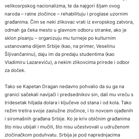
velikosrpskog nacionalizma, te da najgori šljam ovog
naroda – ratne zločince – rehabilituju i proglase uzornim
građanima. Čim se neki zlikovac vrati iz evropskog zatvora,
odmah ga čeka mesto u glavnom odboru stranke, ako je
sklon pisanju – organizuju mu turneje po kulturnim
ustanovama diljem Srbije (kao, na primer, Veselinu
Šljivančaninu), daju im da predaju studentima (kao
Vladimiru Lazareviću), a nekim zlikovcima prirede i odbor
za doček.
Tako se Kapetan Dragan nedavno pohvalio da su ga na
granici sačekali navijači i predsednikov sin, dali mu vreću s
tridesetak hiljada dolara i ključeve od stana i od kola. Tako
režim tretira svoje zaslužne zločince, i to novcem ojađenih
i siromašnih građana Srbije. Ko je kriv običnim građanima
što nisu ubijali i mučili, što nisu učestvovali u udruženom
zločinačkom poduhvatu. Srbija je pod naprednjacima