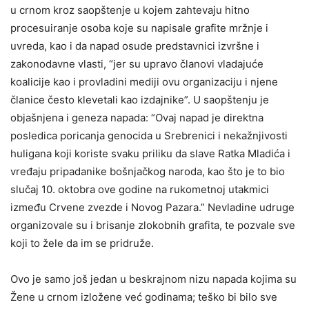
u crnom kroz saopštenje u kojem zahtevaju hitno
procesuiranje osoba koje su napisale grafite mržnje i
uvreda, kao i da napad osude predstavnici izvršne i
zakonodavne vlasti, “jer su upravo članovi vladajuće
koalicije kao i provladini mediji ovu organizaciju i njene
članice često klevetali kao izdajnike”. U saopštenju je
objašnjena i geneza napada: “Ovaj napad je direktna
posledica poricanja genocida u Srebrenici i nekažnjivosti
huligana koji koriste svaku priliku da slave Ratka Mladića i
vređaju pripadanike bošnjačkog naroda, kao što je to bio
slučaj 10. oktobra ove godine na rukometnoj utakmici
između Crvene zvezde i Novog Pazara.” Nevladine udruge
organizovale su i brisanje zlokobnih grafita, te pozvale sve
koji to žele da im se pridruže.
Ovo je samo još jedan u beskrajnom nizu napada kojima su
Žene u crnom izložene već godinama; teško bi bilo sve