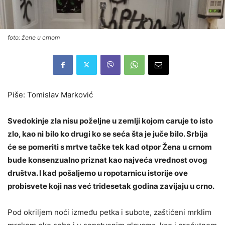
foto: žene u crnom
Piše: Tomislav Marković
Svedokinje zla nisu poželjne u zemlji kojom caruje to isto
zlo, kao ni bilo ko drugi ko se seća šta je juče bilo. Srbija
će se pomeriti s mrtve tačke tek kad otpor Žena u crnom
bude konsenzualno priznat kao najveća vrednost ovog
društva. I kad pošaljemo u ropotarnicu istorije ove
probisvete koji nas već tridesetak godina zavijaju u crno.
Pod okriljem noći između petka i subote, zaštićeni mrklim