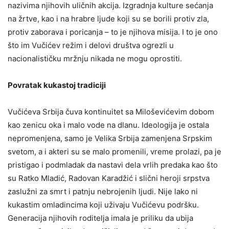
nazivima njihovih uličnih akcija. Izgradnja kulture sećanja
na žrtve, kao i na hrabre ljude koji su se borili protiv zla,
protiv zaborava i poricanja – to je njihova misija. I to je ono
što im Vučićev režim i delovi društva ogrezli u
nacionalističku mržnju nikada ne mogu oprostiti.
Povratak kukastoj tradiciji
Vučićeva Srbija čuva kontinuitet sa Miloševićevim dobom
kao zenicu oka i malo vode na dlanu. Ideologija je ostala
nepromenjena, samo je Velika Srbija zamenjena Srpskim
svetom, a i akteri su se malo promenili, vreme prolazi, pa je
pristigao i podmladak da nastavi dela vrlih predaka kao što
su Ratko Mladić, Radovan Karadžić i slični heroji srpstva
zaslužni za smrt i patnju nebrojenih ljudi. Nije lako ni
kukastim omladincima koji uživaju Vučićevu podršku.
Generacija njihovih roditelja imala je priliku da ubija