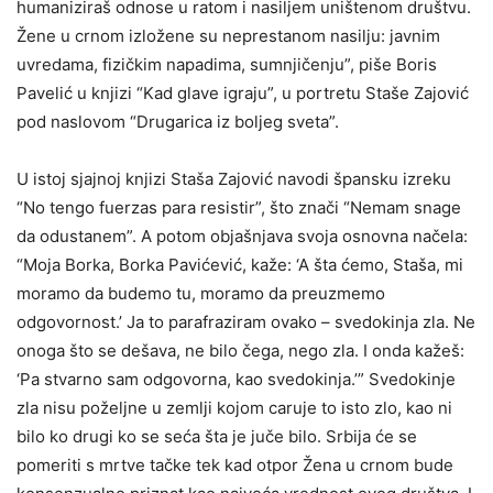
humaniziraš odnose u ratom i nasiljem uništenom društvu.
Žene u crnom izložene su neprestanom nasilju: javnim
uvredama, fizičkim napadima, sumnjičenju”, piše Boris
Pavelić u knjizi “Kad glave igraju”, u portretu Staše Zajović
pod naslovom “Drugarica iz boljeg sveta”.
U istoj sjajnoj knjizi Staša Zajović navodi špansku izreku
“No tengo fuerzas para resistir”, što znači “Nemam snage
da odustanem”. A potom objašnjava svoja osnovna načela:
“Moja Borka, Borka Pavićević, kaže: ‘A šta ćemo, Staša, mi
moramo da budemo tu, moramo da preuzmemo
odgovornost.’ Ja to parafraziram ovako – svedokinja zla. Ne
onoga što se dešava, ne bilo čega, nego zla. I onda kažeš:
‘Pa stvarno sam odgovorna, kao svedokinja.’” Svedokinje
zla nisu poželjne u zemlji kojom caruje to isto zlo, kao ni
bilo ko drugi ko se seća šta je juče bilo. Srbija će se
pomeriti s mrtve tačke tek kad otpor Žena u crnom bude