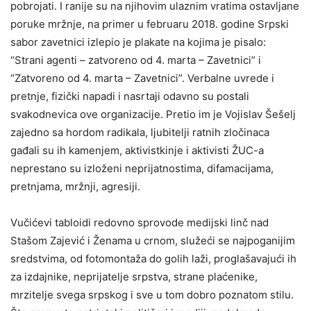
pobrojati. I ranije su na njihovim ulaznim vratima ostavljane
poruke mržnje, na primer u februaru 2018. godine Srpski
sabor zavetnici izlepio je plakate na kojima je pisalo:
“Strani agenti – zatvoreno od 4. marta – Zavetnici” i
“Zatvoreno od 4. marta – Zavetnici”. Verbalne uvrede i
pretnje, fizički napadi i nasrtaji odavno su postali
svakodnevica ove organizacije. Pretio im je Vojislav Šešelj
zajedno sa hordom radikala, ljubitelji ratnih zločinaca
gađali su ih kamenjem, aktivistkinje i aktivisti ŽUC-a
neprestano su izloženi neprijatnostima, difamacijama,
pretnjama, mržnji, agresiji.
Vučićevi tabloidi redovno sprovode medijski linč nad
Stašom Zajević i Ženama u crnom, služeći se najpoganijim
sredstvima, od fotomontaža do golih laži, proglašavajući ih
za izdajnike, neprijatelje srpstva, strane plaćenike,
mrzitelje svega srpskog i sve u tom dobro poznatom stilu.