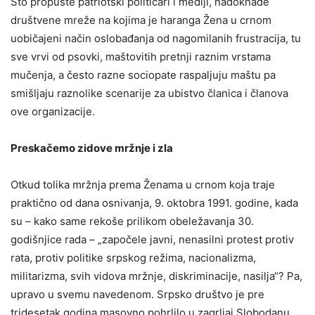
Što propuste patriotski političari i mediji, nadoknade
društvene mreže na kojima je haranga Žena u crnom
uobičajeni način oslobađanja od nagomilanih frustracija, tu
sve vrvi od psovki, maštovitih pretnji raznim vrstama
mučenja, a često razne sociopate raspaljuju maštu pa
smišljaju raznolike scenarije za ubistvo članica i članova
ove organizacije.
Preskačemo zidove mržnje i zla
Otkud tolika mržnja prema Ženama u crnom koja traje
praktično od dana osnivanja, 9. oktobra 1991. godine, kada
su – kako same rekoše prilikom obeležavanja 30.
godišnjice rada – „započele javni, nenasilni protest protiv
rata, protiv politike srpskog režima, nacionalizma,
militarizma, svih vidova mržnje, diskriminacije, nasilja“? Pa,
upravo u svemu navedenom. Srpsko društvo je pre
tridesetak godina masovno pohrlilo u zagrljaj Slobodanu