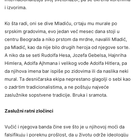
i izvorima.
Ko šta radi, oni se dive Mladiću, crtaju mu murale po
srpskim gradovima, evo jedan već mesec dana stoji u
centru Beograda a niko prstom da mrdne, navalili Mladić,
pa Mladić, kao da nije bilo drugih heroja od njegove sorte.
A niko da se seti Rudolfa Hesa, Jozefa Gebelsa, Hajnriha
Himlera, Adolfa Ajhmana i velikog vođe Adolfa Hitlera, pa
da njihova imena bar ispiše po zidovima ili da naslika neki
mural. Ta desničarska ekipa neprestano glagolji o sebi kao
o zadrtim tradicionalistima, a ne poštuju najveće
zaslužnike sopstvene tradicije. Bruka i sramota.
Zaslužni ratni zločinci
Vučić i njegova banda čine sve što je u njihovoj moći da
falsifikuju i poreknu prošlost, da u životu održe ideologiju