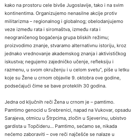
kako na prostoru cele bivše Jugoslavije, tako i na svim
kontinentima. Organizujemo nenasilne akcije protiv
militarizma – regionalnog i globalnog; obelodanjujemo
veze između rata i siromaštva, između rata i
neograničenog bogaćenja grupa bliskih režimu;
proizvodimo znanje, stvaramo alternativnu istoriju, kroz
jednako vrednovanje akademskog znanja i aktivističkog
iskustva; negujemo zajedničko učenje, refleksiju i
razmenu, u svom okruženju i u celom svetu”, piše u letku
koje su Žene u crnom objavile 9. oktobra ove godine,
podsećajući čime se bave proteklih 30 godina.
Jedna od ključnih reči Žena u crnom je – pamtimo.
Pamtimo genocid u Srebrenici, napad na Vukovar, opsadu
Sarajeva, otmicu u Štrpcima, zločin u Sjeverinu, ubistvo
gardista u Topčideru… Pamtimo, sećamo se, nikada
nećemo zaboraviti – ove reči najčešće se nalaze u