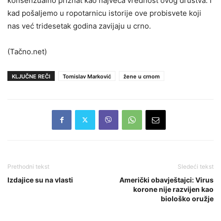
konsenzualno priznat kao najveća vrednost ovog društva. I
kad pošaljemo u ropotarnicu istorije ove probisvete koji
nas već tridesetak godina zavijaju u crno.
(Tačno.net)
KLJUČNE REČI
Tomislav Marković
žene u crnom
Prethodni tekst
Sledeći tekst
Izdajice su na vlasti
Američki obavještajci: Virus
korone nije razvijen kao
biološko oružje