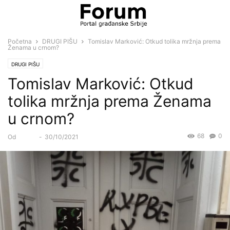
Početna
DRUGI PIŠU
Tomislav Marković: Otkud tolika mržnja prema
Ženama u crnom?
DRUGI PIŠU
Tomislav Marković: Otkud
tolika mržnja prema Ženama
u crnom?
68
0
Od
Forum
-
30/10/2021