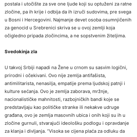
postala i utočište za sve one ljude koji su optuženi za ratne
zločine, pa ih krije i odbija da ih izruči sudovima, pre svega
u Bosni i Hercegovini. Najmanje devet osoba osumnjičenih
za genocid u Srebrenici skriva se u ovoj zemlji koja
očigledno pripada zločincima, a ne sopstvenim žiteljima.
Svedokinja zla
U takvoj Srbiji napadi na Žene u crnom su sasvim logični,
prirodni i očekivani. Ovo nije zemlja antifašista,
antimilitarista, nenasilja, empatije prema ljudskoj patnji i
kulture sećanja. Ovo je zemlja zaborava, mržnje,
nacionalističke mahnitosti, razbojničkih bandi koje se
predstavljaju kao političke stranke ili nekakve udruge
građana, ovo je zemlja masovnih ubica i onih koji su ih u
zločine gurnuli, stvarajući ideološku podlogu i opravdanje
za klanja i divljanja. “Visoka se cijena plaća za odluku da