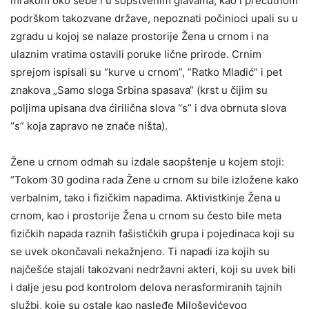
mrakom oko sebe i u sopstvenim glavama, kao i prećutnom
podrškom takozvane države, nepoznati počinioci upali su u
zgradu u kojoj se nalaze prostorije Žena u crnom i na
ulaznim vratima ostavili poruke lične prirode. Crnim
sprejom ispisali su “kurve u crnom”, ”Ratko Mladić” i pet
znakova „Samo sloga Srbina spasava“ (krst u čijim su
poljima upisana dva ćirilična slova “s” i dva obrnuta slova
“s” koja zapravo ne znače ništa).
Žene u crnom odmah su izdale saopštenje u kojem stoji:
“Tokom 30 godina rada Žene u crnom su bile izložene kako
verbalnim, tako i fizičkim napadima. Aktivistkinje Žena u
crnom, kao i prostorije Žena u crnom su često bile meta
fizičkih napada raznih fašističkih grupa i pojedinaca koji su
se uvek okončavali nekažnjeno. Ti napadi iza kojih su
najčešće stajali takozvani nedržavni akteri, koji su uvek bili
i dalje jesu pod kontrolom delova nerasformiranih tajnih
službi, koje su ostale kao nasleđe Miloševićevog