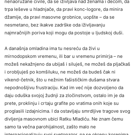
nenaoružane civile, da se iživljava nad ženama i decom, da
trpa leševe u hladnjače, da pravi konc-logore, da minira
džamije, da pravi masovne grobnice, uopšte – da se
nesmetano, bez ikakve zadrške oda iživljavanju
najmračnijih poriva koji mogu da postoje u ljudskoj duši.
A današnja omladina ima tu nesreću da živi u
mirnodopskom vremenu, ili bar u vremenu primirja – ne
možeš nekažnjeno da ubijaš i siluješ, ne možeš da pljačkaš
i orobljuješ po komšiluku, ne možeš da budeš čak ni
vikend-četnik, što u nežnim fašističkim dušama stvara
nepodnošljivu frustraciju. Kad im već nije dozvoljeno da
daju oduška svojoj žudnji za zločinstvom, ostalo im je da
prete, proklinju i crtaju grafite po vratima onih koje su
proglasili izdajnicima. I da ostavljaju smrdljive tragove svog
divljenja masovnom ubici Ratku Mladiću. Ne znam čemu
samo ta večna parohijalnost, zašto malo ne
internacionalizuju svoj svetonazor, pa se okrenu korenima