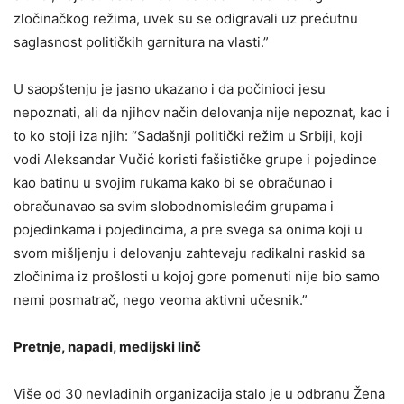
zločinačkog režima, uvek su se odigravali uz prećutnu
saglasnost političkih garnitura na vlasti.”
U saopštenju je jasno ukazano i da počinioci jesu
nepoznati, ali da njihov način delovanja nije nepoznat, kao i
to ko stoji iza njih: “Sadašnji politički režim u Srbiji, koji
vodi Aleksandar Vučić koristi fašističke grupe i pojedince
kao batinu u svojim rukama kako bi se obračunao i
obračunavao sa svim slobodnomislećim grupama i
pojedinkama i pojedincima, a pre svega sa onima koji u
svom mišljenju i delovanju zahtevaju radikalni raskid sa
zločinima iz prošlosti u kojoj gore pomenuti nije bio samo
nemi posmatrač, nego veoma aktivni učesnik.”
Pretnje, napadi, medijski linč
Više od 30 nevladinih organizacija stalo je u odbranu Žena