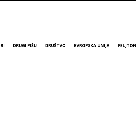
RI
DRUGI PIŠU
DRUŠTVO
EVROPSKA UNIJA
FELJTO