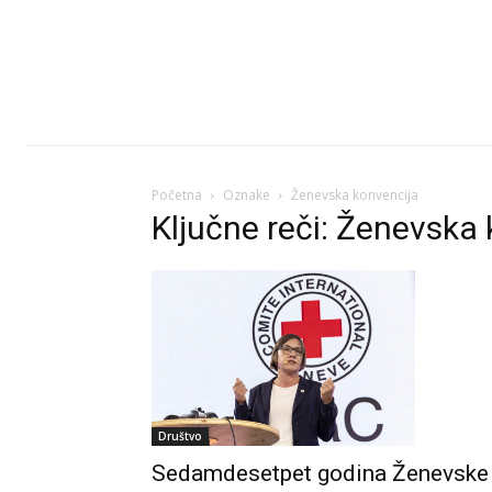
Početna
Oznake
Ženevska konvencija
Ključne reči: Ženevska
Društvo
Sedamdesetpet godina Ženevske