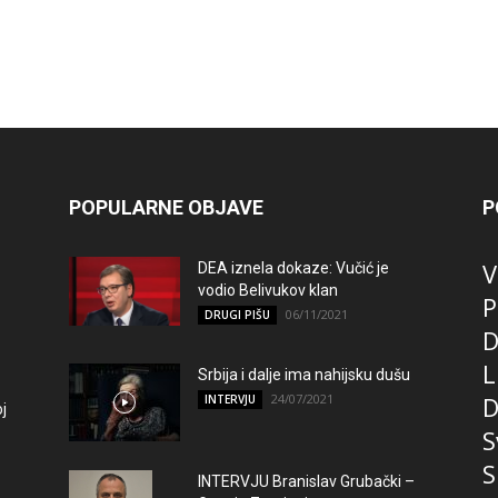
POPULARNE OBJAVE
P
V
DEA iznela dokaze: Vučić je
vodio Belivukov klan
P
06/11/2021
DRUGI PIŠU
D
L
Srbija i dalje ima nahijsku dušu
24/07/2021
D
INTERVJU
j
S
S
INTERVJU Branislav Grubački –