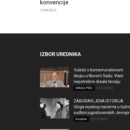
konvencije
12/08/2024
IZBOR UREDNIKA
Vuletić o komemorativnom
skupu u Novom Sadu: Vlast
nepotrebno dizala tenziju
03/11/2025
DRUGI PIŠU
ZABORAVLJENA ISTORIJA
Uloga srpskog nacizma u tužno
sudbini jugoslovenskih Jevreja
01/11/2025
Društvo