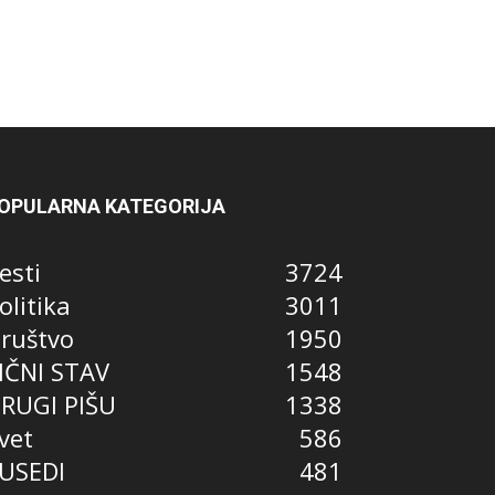
OPULARNA KATEGORIJA
esti
3724
olitika
3011
ruštvo
1950
IČNI STAV
1548
RUGI PIŠU
1338
vet
586
USEDI
481