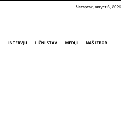
Четвртак, август 6, 2026
N
INTERVJU
LIČNI STAV
MEDIJI
NAŠ IZBOR