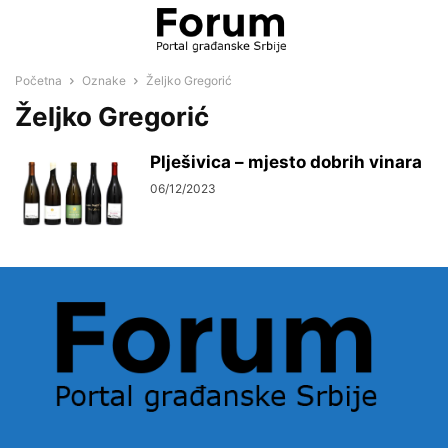
Početna
Oznake
Željko Gregorić
Željko Gregorić
Plješivica – mjesto dobrih vinara
06/12/2023