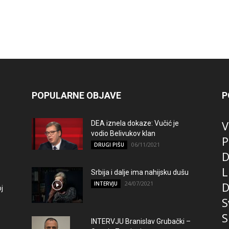
POPULARNE OBJAVE
P
V
DEA iznela dokaze: Vučić je
vodio Belivukov klan
P
06/11/2021
DRUGI PIŠU
D
L
Srbija i dalje ima nahijsku dušu
24/07/2021
D
INTERVJU
j
S
S
INTERVJU Branislav Grubački –