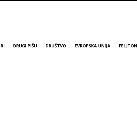
RI
DRUGI PIŠU
DRUŠTVO
EVROPSKA UNIJA
FELJTO