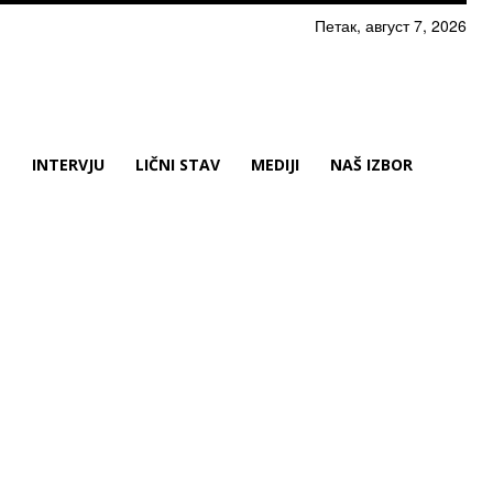
Петак, август 7, 2026
N
INTERVJU
LIČNI STAV
MEDIJI
NAŠ IZBOR