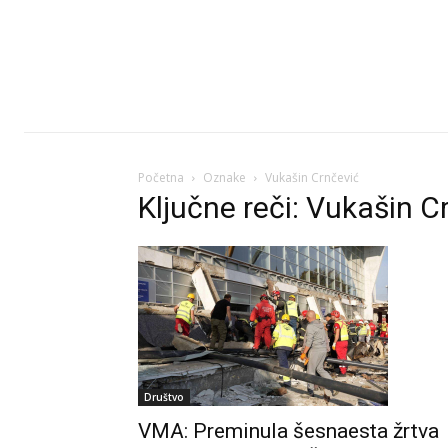
Početna
Oznake
Vukašin Crnčević
Ključne reči: Vukašin C
Društvo
VMA: Preminula šesnaesta žrtva