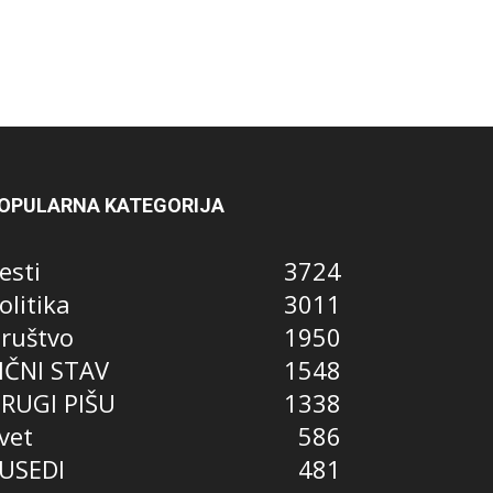
OPULARNA KATEGORIJA
esti
3724
olitika
3011
ruštvo
1950
IČNI STAV
1548
RUGI PIŠU
1338
vet
586
USEDI
481