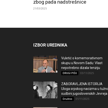
zbog pada nadstrešnice
21/03/2025
IZBOR UREDNIKA
Vuletić o komemorativnom
skupu u Novom Sadu: Vlast
nepotrebno dizala tenziju
03/11/2025
DRUGI PIŠU
ZABORAVLJENA ISTORIJA
Uloga srpskog nacizma u tužno
sudbini jugoslovenskih Jevreja
01/11/2025
Društvo