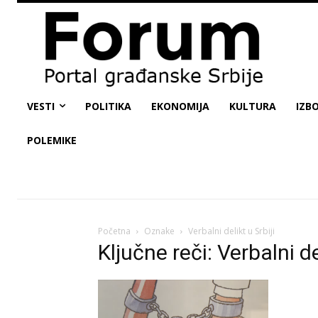
VESTI
POLITIKA
EKONOMIJA
KULTURA
IZBO
POLEMIKE
Početna
Oznake
Verbalni delikt u Srbiji
Ključne reči: Verbalni de