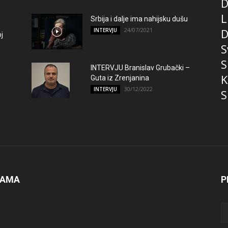
D
L
Srbija i dalje ima nahijsku dušu
24/07/2021
D
INTERVJU
j
S
S
INTERVJU Branislav Grubački –
K
Guta iz Zrenjanina
30/12/2022
INTERVJU
S
NAMA
P