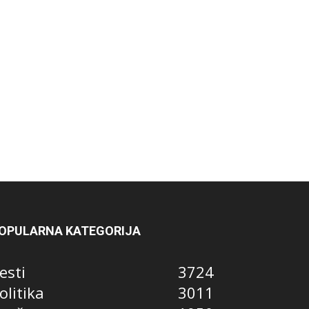
OPULARNA KATEGORIJA
esti
3724
olitika
3011