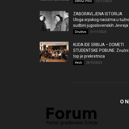
03/11/2025
DRUGI PIŠU
ZABORAVLJENA ISTORIJA
Uloga srpskog nacizma u tužno
sudbini jugoslovenskih Jevreja
01/11/2025
Društvo
KUDA IDE SRBIJA – DOMETI
STUDENTSKE POBUNE: Zvučni
top je prekretnica
28/10/2025
Vesti
O 