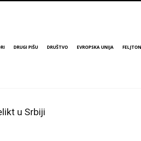
RI
DRUGI PIŠU
DRUŠTVO
EVROPSKA UNIJA
FELJTO
likt u Srbiji