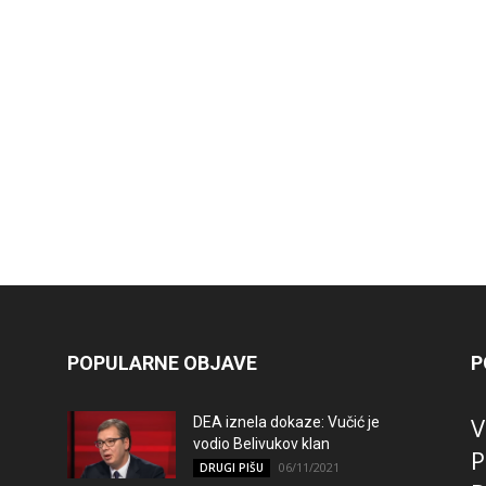
POPULARNE OBJAVE
P
V
DEA iznela dokaze: Vučić je
vodio Belivukov klan
P
06/11/2021
DRUGI PIŠU