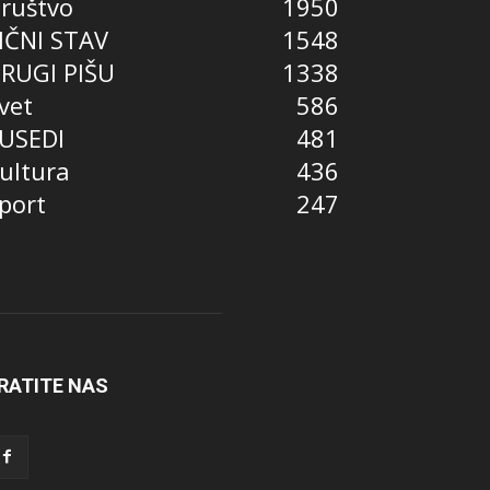
ruštvo
1950
IČNI STAV
1548
RUGI PIŠU
1338
vet
586
USEDI
481
ultura
436
port
247
RATITE NAS