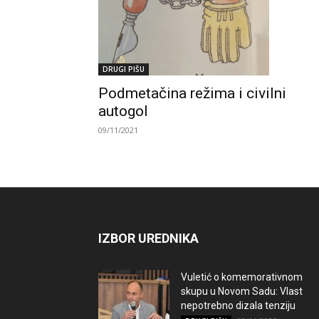
DRUGI PIŠU
Podmetačina režima i civilni
autogol
09/11/2021
IZBOR UREDNIKA
Vuletić o komemorativnom
skupu u Novom Sadu: Vlast
nepotrebno dizala tenziju