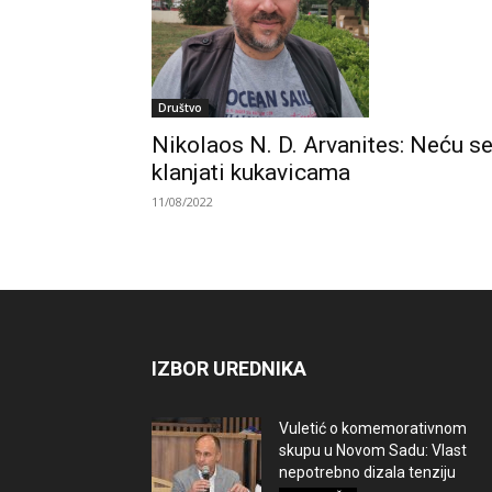
Društvo
Nikolaos N. D. Arvanites: Neću s
klanjati kukavicama
11/08/2022
IZBOR UREDNIKA
Vuletić o komemorativnom
skupu u Novom Sadu: Vlast
nepotrebno dizala tenziju