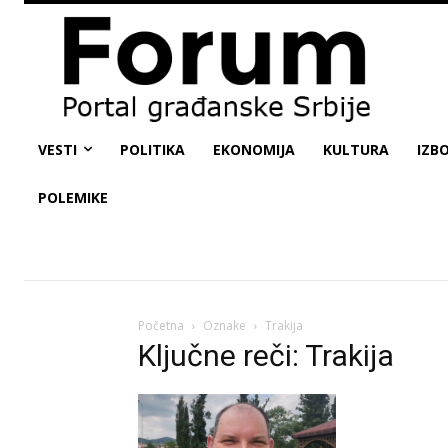
VESTI
POLITIKA
EKONOMIJA
KULTURA
IZBO
POLEMIKE
Početna
Oznake
Trakija
Ključne reči: Trakija