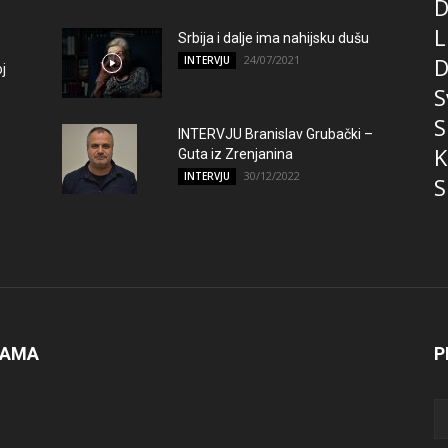
D
L
Srbija i dalje ima nahijsku dušu
24/07/2021
D
INTERVJU
j
S
S
INTERVJU Branislav Grubački –
K
Guta iz Zrenjanina
30/12/2022
INTERVJU
S
NAMA
P