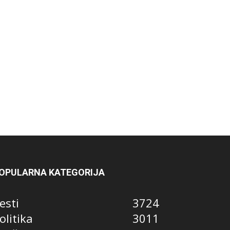
OPULARNA KATEGORIJA
esti
3724
olitika
3011