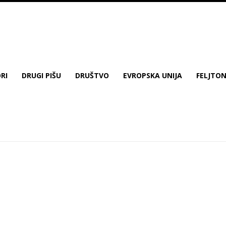
RI
DRUGI PIŠU
DRUŠTVO
EVROPSKA UNIJA
FELJTO