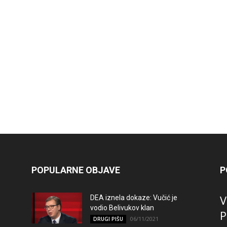
e
POPULARNE OBJAVE
P
V
DEA iznela dokaze: Vučić je
vodio Belivukov klan
P
06/11/2021
DRUGI PIŠU