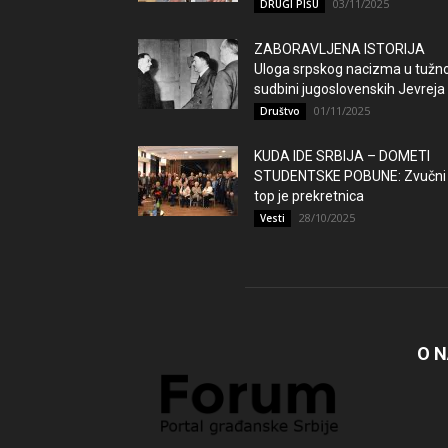
03/11/2025
DRUGI PIŠU
ZABORAVLJENA ISTORIJA
Uloga srpskog nacizma u tužno
sudbini jugoslovenskih Jevreja
01/11/2025
Društvo
KUDA IDE SRBIJA – DOMETI
STUDENTSKE POBUNE: Zvučni
top je prekretnica
28/10/2025
Vesti
O 