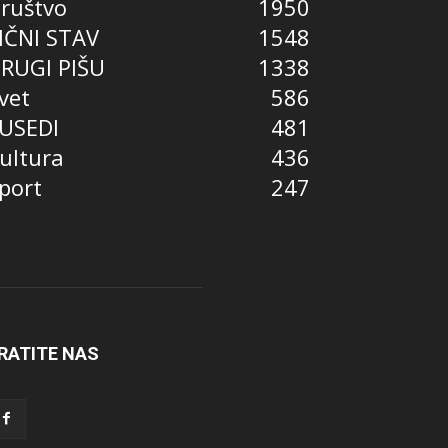
ruštvo
1950
IČNI STAV
1548
RUGI PIŠU
1338
vet
586
USEDI
481
ultura
436
port
247
RATITE NAS