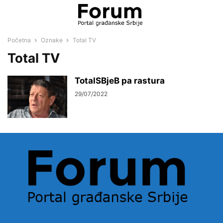
Početna
Oznake
Total TV
Total TV
TotalSBjeB pa rastura
29/07/2022