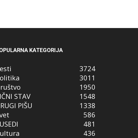
OPULARNA KATEGORIJA
esti
3724
olitika
3011
ruštvo
1950
IČNI STAV
1548
RUGI PIŠU
1338
vet
586
USEDI
481
ultura
436