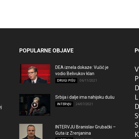
POPULARNE OBJAVE
P
V
DEA iznela dokaze: Vučić je
vodio Belivukov klan
P
06/11/2021
DRUGI PIŠU
D
L
Srbija i dalje ima nahijsku dušu
24/07/2021
D
INTERVJU
j
S
S
INTERVJU Branislav Grubački –
K
Guta iz Zrenjanina