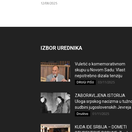
12/08/2025
IZBOR UREDNIKA
Vuletić o komemorativnom
skupu u Novom Sadu: Vlast
nepotrebno dizala tenziju
03/11/2025
DRUGI PIŠU
ZABORAVLJENA ISTORIJA
Uloga srpskog nacizma u tužno
sudbini jugoslovenskih Jevreja
01/11/2025
Društvo
KUDA IDE SRBIJA – DOMETI