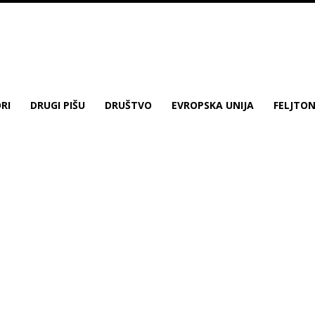
RI
DRUGI PIŠU
DRUŠTVO
EVROPSKA UNIJA
FELJTO