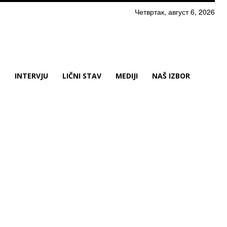
Четвртак, август 6, 2026
N
INTERVJU
LIČNI STAV
MEDIJI
NAŠ IZBOR