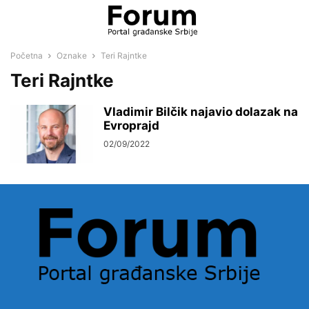
Početna
Oznake
Teri Rajntke
Teri Rajntke
Vladimir Bilčik najavio dolazak na
Evroprajd
02/09/2022