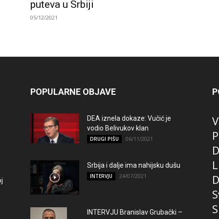
puteva u Srbiji
05/12/2021
POPULARNE OBJAVE
P
V
DEA iznela dokaze: Vučić je
vodio Belivukov klan
P
06/11/2021
DRUGI PIŠU
D
L
Srbija i dalje ima nahijsku dušu
24/07/2021
D
INTERVJU
j
S
S
INTERVJU Branislav Grubački –