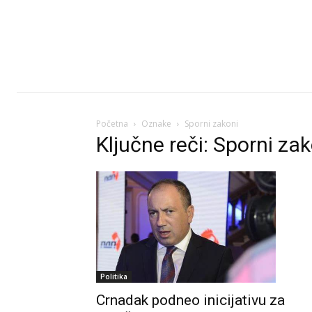
Početna
Oznake
Sporni zakoni
Ključne reči: Sporni za
Politika
Crnadak podneo inicijativu za