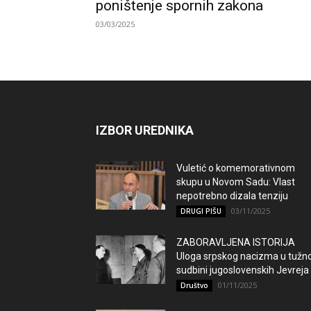
poništenje spornih zakona
03/03/2025
IZBOR UREDNIKA
Vuletić o komemorativnom
skupu u Novom Sadu: Vlast
nepotrebno dizala tenziju
03/11/2025
DRUGI PIŠU
ZABORAVLJENA ISTORIJA
Uloga srpskog nacizma u tužno
sudbini jugoslovenskih Jevreja
01/11/2025
Društvo