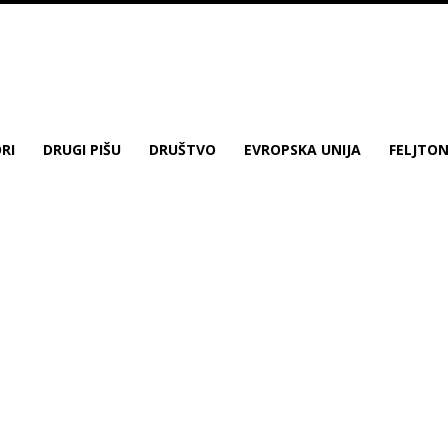
RI
DRUGI PIŠU
DRUŠTVO
EVROPSKA UNIJA
FELJTO