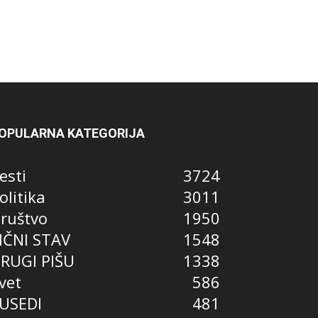
OPULARNA KATEGORIJA
esti
3724
olitika
3011
ruštvo
1950
IČNI STAV
1548
RUGI PIŠU
1338
vet
586
USEDI
481