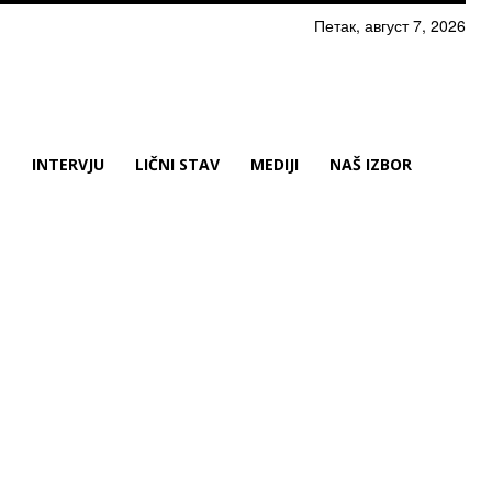
Петак, август 7, 2026
N
INTERVJU
LIČNI STAV
MEDIJI
NAŠ IZBOR