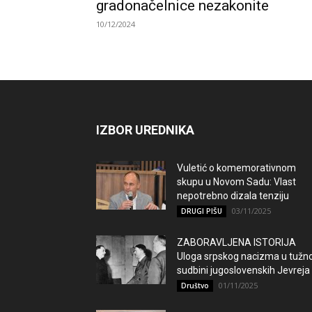
gradonačelnice nezakonite
10/12/2024
IZBOR UREDNIKA
Vuletić o komemorativnom
skupu u Novom Sadu: Vlast
nepotrebno dizala tenziju
03/11/2025
DRUGI PIŠU
ZABORAVLJENA ISTORIJA
Uloga srpskog nacizma u tužno
sudbini jugoslovenskih Jevreja
01/11/2025
Društvo