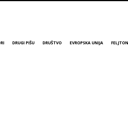
RI
DRUGI PIŠU
DRUŠTVO
EVROPSKA UNIJA
FELJTO