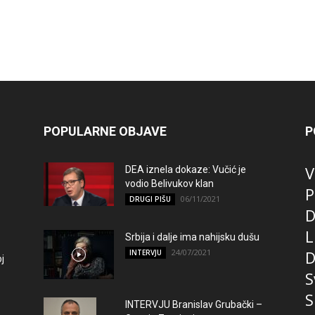
POPULARNE OBJAVE
P
V
DEA iznela dokaze: Vučić je
vodio Belivukov klan
P
06/11/2021
DRUGI PIŠU
D
L
Srbija i dalje ima nahijsku dušu
24/07/2021
D
INTERVJU
j
S
S
INTERVJU Branislav Grubački –