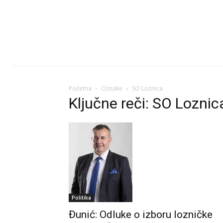
Početna
Oznake
SO Loznica
Ključne reči: SO Loznic
Politika
Đunić: Odluke o izboru lozničke