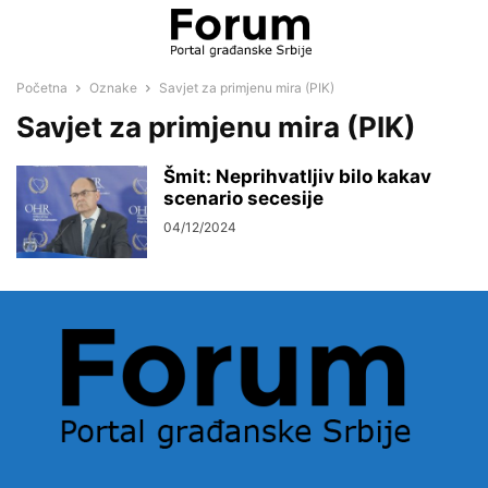
Početna
Oznake
Savjet za primjenu mira (PIK)
Savjet za primjenu mira (PIK)
Šmit: Neprihvatljiv bilo kakav
scenario secesije
04/12/2024