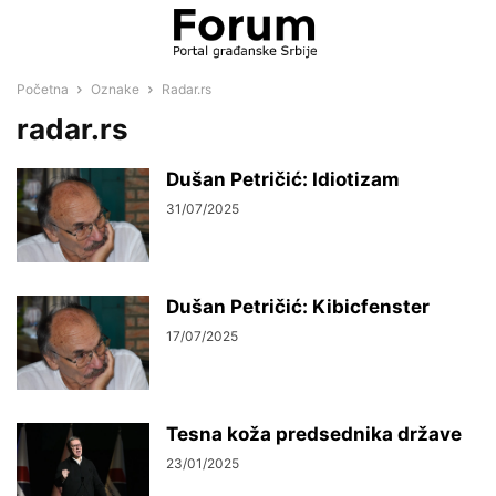
Početna
Oznake
Radar.rs
radar.rs
Dušan Petričić: Idiotizam
31/07/2025
Dušan Petričić: Kibicfenster
17/07/2025
Tesna koža predsednika države
23/01/2025