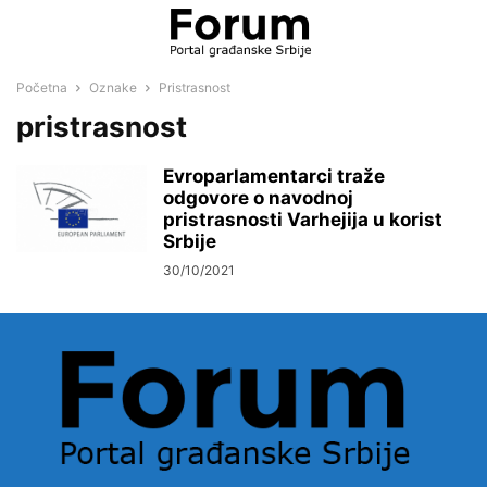
Početna
Oznake
Pristrasnost
pristrasnost
Evroparlamentarci traže
odgovore o navodnoj
pristrasnosti Varhejija u korist
Srbije
30/10/2021