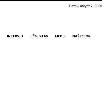
Петак, август 7, 2026
N
INTERVJU
LIČNI STAV
MEDIJI
NAŠ IZBOR