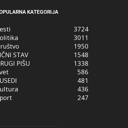
OPULARNA KATEGORIJA
esti
3724
olitika
3011
ruštvo
1950
IČNI STAV
1548
RUGI PIŠU
1338
vet
586
USEDI
481
ultura
436
port
247