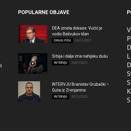
POPULARNE OBJAVE
P
V
DEA iznela dokaze: Vučić je
vodio Belivukov klan
P
06/11/2021
DRUGI PIŠU
D
L
Srbija i dalje ima nahijsku dušu
24/07/2021
D
INTERVJU
j
S
S
INTERVJU Branislav Grubački –
K
Guta iz Zrenjanina
30/12/2022
INTERVJU
S