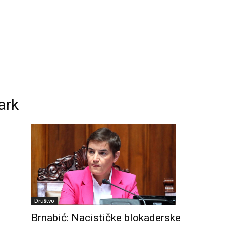
ark
Društvo
Brnabić: Nacističke blokaderske