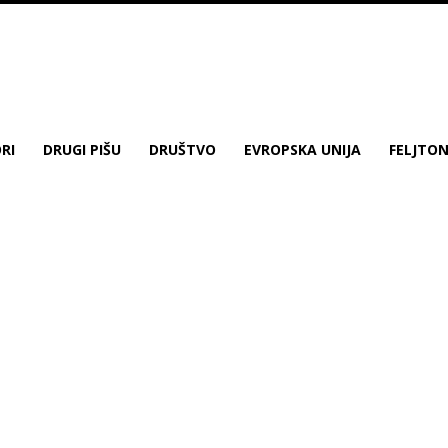
RI
DRUGI PIŠU
DRUŠTVO
EVROPSKA UNIJA
FELJTO