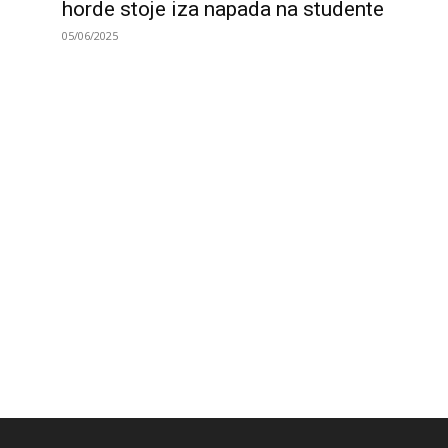
horde stoje iza napada na studente
05/06/2025