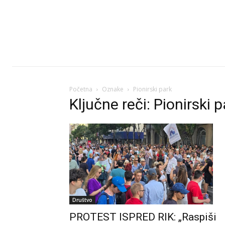
Početna
Oznake
Pionirski park
Ključne reči: Pionirski p
Društvo
PROTEST ISPRED RIK: „Raspiši