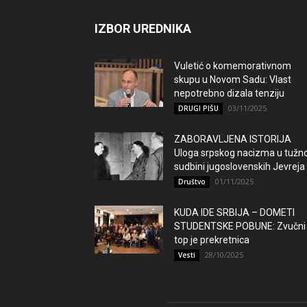
IZBOR UREDNIKA
Vuletić o komemorativnom
skupu u Novom Sadu: Vlast
nepotrebno dizala tenziju
03/11/2025
DRUGI PIŠU
ZABORAVLJENA ISTORIJA
Uloga srpskog nacizma u tužno
sudbini jugoslovenskih Jevreja
01/11/2025
Društvo
KUDA IDE SRBIJA – DOMETI
STUDENTSKE POBUNE: Zvučni
top je prekretnica
28/10/2025
Vesti