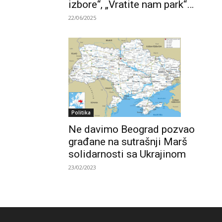
izbore“, „Vratite nam park“…
22/06/2025
Politika
Ne davimo Beograd pozvao
građane na sutrašnji Marš
solidarnosti sa Ukrajinom
23/02/2023