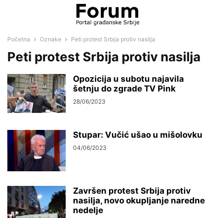
Početna
Oznake
Peti protest Srbija protiv nasilja
Peti protest Srbija protiv nasilja
Opozicija u subotu najavila
šetnju do zgrade TV Pink
28/06/2023
Stupar: Vučić ušao u mišolovku
04/06/2023
Završen protest Srbija protiv
nasilja, novo okupljanje naredne
nedelje