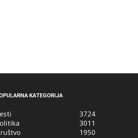
OPULARNA KATEGORIJA
esti
3724
olitika
3011
ruštvo
1950