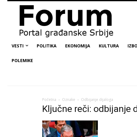
VESTI
POLITIKA
EKONOMIJA
KULTURA
IZBO
POLEMIKE
Početna
Oznake
Odbijanje dijaloga
Ključne reči: odbijanje 