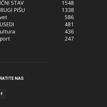
IČNI STAV
1548
RUGI PIŠU
1338
vet
586
USEDI
481
ultura
436
port
247
RATITE NAS