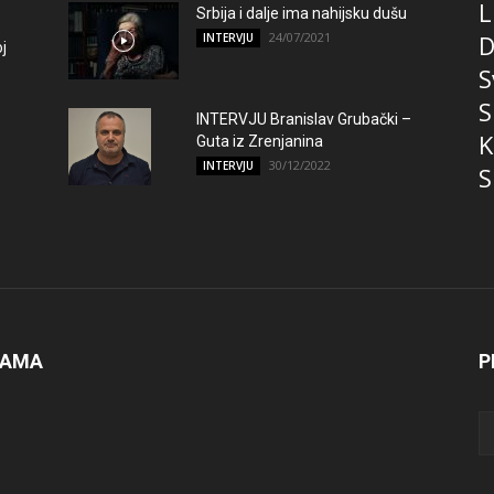
L
Srbija i dalje ima nahijsku dušu
24/07/2021
D
INTERVJU
j
S
S
INTERVJU Branislav Grubački –
K
Guta iz Zrenjanina
30/12/2022
INTERVJU
S
NAMA
P