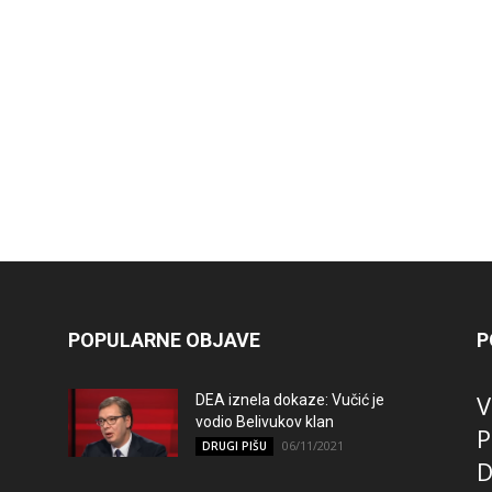
POPULARNE OBJAVE
P
V
DEA iznela dokaze: Vučić je
vodio Belivukov klan
P
06/11/2021
DRUGI PIŠU
D