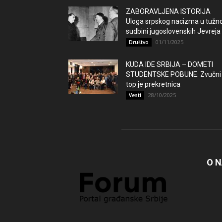
ZABORAVLJENA ISTORIJA
Uloga srpskog nacizma u tužno
sudbini jugoslovenskih Jevreja
01/11/2025
Društvo
KUDA IDE SRBIJA – DOMETI
STUDENTSKE POBUNE: Zvučni
top je prekretnica
28/10/2025
Vesti
O 