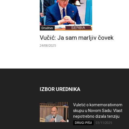
Društvo
Vučić: Ja sam marljiv čovek
24/08/2025
IZBOR UREDNIKA
Vuletić o komemorativnom
skupu u Novom Sadu: Vlast
nepotrebno dizala tenziju
03/11/2025
DRUGI PIŠU