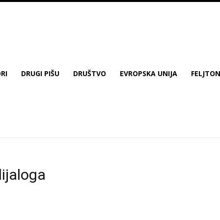
RI
DRUGI PIŠU
DRUŠTVO
EVROPSKA UNIJA
FELJTO
dijaloga