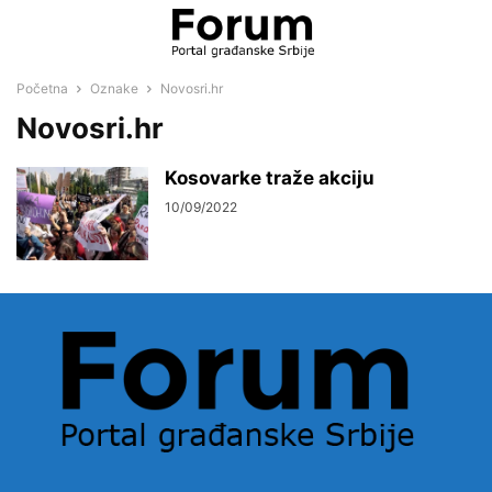
Početna
Oznake
Novosri.hr
Novosri.hr
Kosovarke traže akciju
10/09/2022