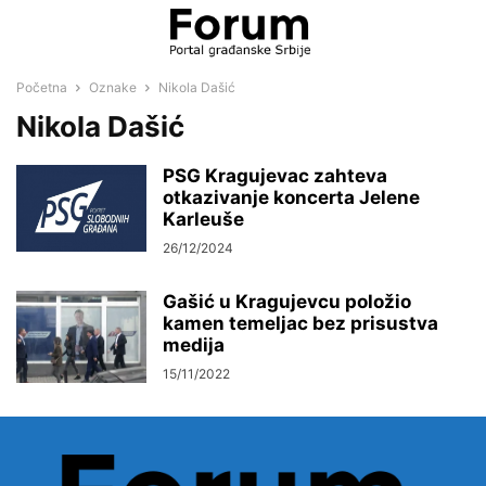
Početna
Oznake
Nikola Dašić
Nikola Dašić
PSG Kragujevac zahteva
otkazivanje koncerta Jelene
Karleuše
26/12/2024
Gašić u Kragujevcu položio
kamen temeljac bez prisustva
medija
15/11/2022