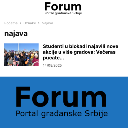
Početna
Oznake
Najava
najava
Studenti u blokadi najavili nove
akcije u više gradova: Večeras
pucate...
14/08/2025