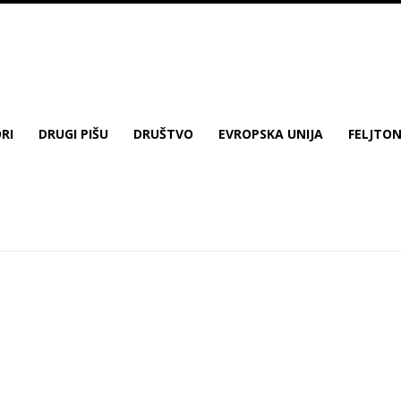
RI
DRUGI PIŠU
DRUŠTVO
EVROPSKA UNIJA
FELJTO