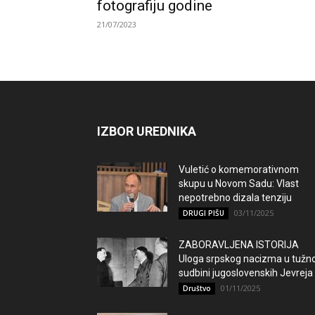
fotografiju godine
21/07/2023
IZBOR UREDNIKA
Vuletić o komemorativnom
skupu u Novom Sadu: Vlast
nepotrebno dizala tenziju
03/11/2025
DRUGI PIŠU
ZABORAVLJENA ISTORIJA
Uloga srpskog nacizma u tužno
sudbini jugoslovenskih Jevreja
01/11/2025
Društvo