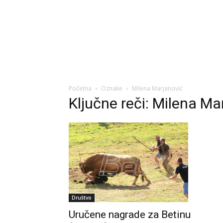
Početna
Oznake
Milena Marjanović
Ključne reči: Milena Ma
Društvo
Uručene nagrade za Betinu