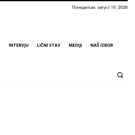
Понедељак, август 10, 2026
N
INTERVJU
LIČNI STAV
MEDIJI
NAŠ IZBOR