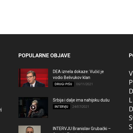
POPULARNE OBJAVE
P
V
DEA iznela dokaze: Vučić je
vodio Belivukov klan
P
06/11/2021
DRUGI PIŠU
D
L
Srbija i dalje ima nahijsku dušu
24/07/2021
D
INTERVJU
j
S
S
INTERVJU Branislav Grubački –