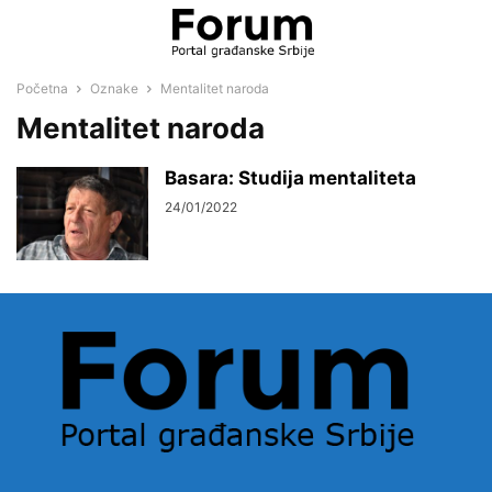
Početna
Oznake
Mentalitet naroda
Mentalitet naroda
Basara: Studija mentaliteta
24/01/2022