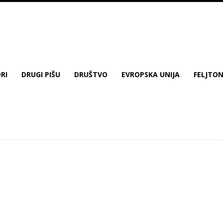
RI
DRUGI PIŠU
DRUŠTVO
EVROPSKA UNIJA
FELJTO