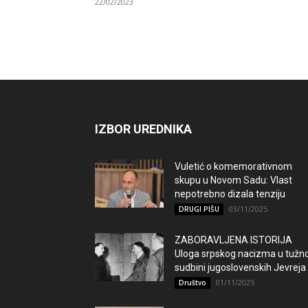
22/02/2023
IZBOR UREDNIKA
Vuletić o komemorativnom
skupu u Novom Sadu: Vlast
nepotrebno dizala tenziju
03/11/2025
DRUGI PIŠU
ZABORAVLJENA ISTORIJA
Uloga srpskog nacizma u tužno
sudbini jugoslovenskih Jevreja
01/11/2025
Društvo