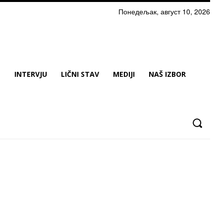
Понедељак, август 10, 2026
N
INTERVJU
LIČNI STAV
MEDIJI
NAŠ IZBOR