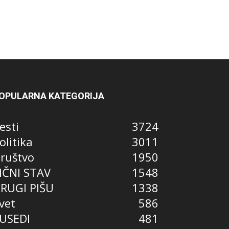
OPULARNA KATEGORIJA
esti
3724
olitika
3011
ruštvo
1950
IČNI STAV
1548
RUGI PIŠU
1338
vet
586
USEDI
481