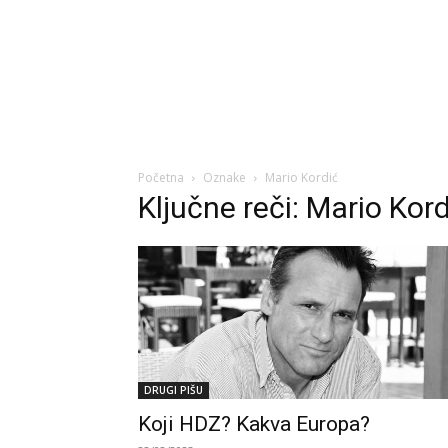
Početna
Oznake
Mario Kordić
Ključne reči: Mario Kor
DRUGI PIŠU
Koji HDZ? Kakva Europa?