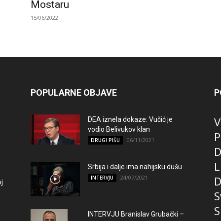
Mostaru
15/06/2022
POPULARNE OBJAVE
P
V
DEA iznela dokaze: Vučić je
vodio Belivukov klan
P
06/11/2021
DRUGI PIŠU
D
L
Srbija i dalje ima nahijsku dušu
24/07/2021
D
INTERVJU
j
S
S
INTERVJU Branislav Grubački –