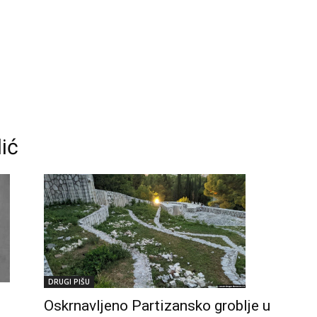
dić
DRUGI PIŠU
Oskrnavljeno Partizansko groblje u