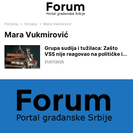
Početna
Oznake
Mara Vukmirović
Mara Vukmirović
Grupa sudija i tužilaca: Zašto
VSS nije reagovao na političke i...
21/07/2025