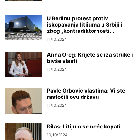
U Berlinu protest protiv
iskopavanja litijuma u Srbiji i
zbog „kontradiktornosti...
11/10/2024
Anna Oreg: Krijete se iza struke i
bivše vlasti
11/10/2024
Pavle Grbović vlastima: Vi ste
rastočili ovu državu
11/10/2024
Đilas: Litijum se neće kopati
10/10/2024