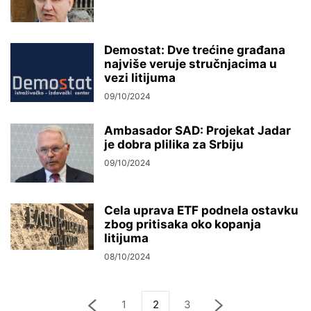
Demostat: Dve trećine građana
najviše veruje stručnjacima u
vezi litijuma
09/10/2024
Ambasador SAD: Projekat Jadar
je dobra plilika za Srbiju
09/10/2024
Cela uprava ETF podnela ostavku
zbog pritisaka oko kopanja
litijuma
08/10/2024
1
2
3