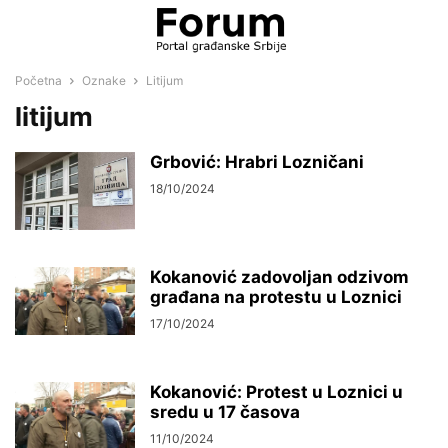
Početna
Oznake
Litijum
litijum
Grbović: Hrabri Lozničani
18/10/2024
Kokanović zadovoljan odzivom
građana na protestu u Loznici
17/10/2024
Kokanović: Protest u Loznici u
sredu u 17 časova
11/10/2024