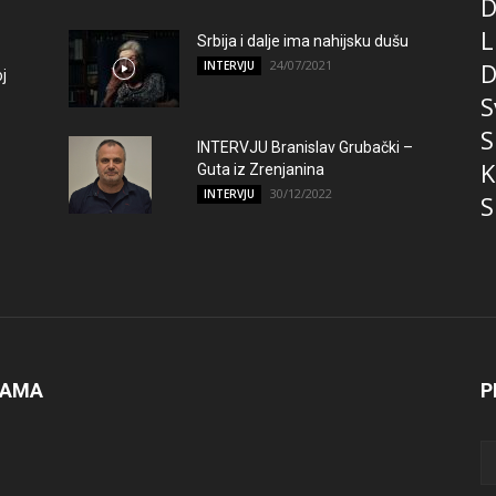
D
L
Srbija i dalje ima nahijsku dušu
24/07/2021
D
INTERVJU
j
S
S
INTERVJU Branislav Grubački –
K
Guta iz Zrenjanina
30/12/2022
INTERVJU
S
NAMA
P