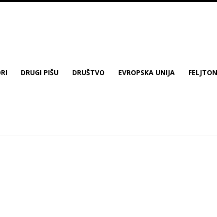
RI
DRUGI PIŠU
DRUŠTVO
EVROPSKA UNIJA
FELJTO