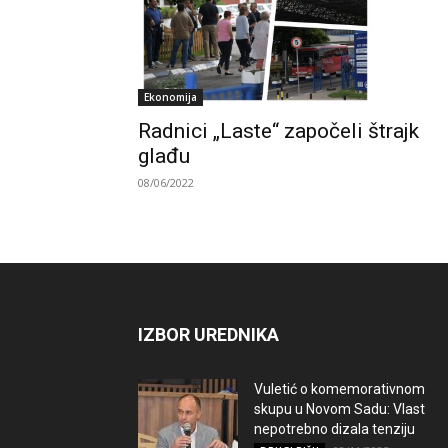
Ekonomija
Radnici „Laste“ započeli štrajk
glađu
08/06/2022
IZBOR UREDNIKA
Vuletić o komemorativnom
skupu u Novom Sadu: Vlast
nepotrebno dizala tenziju