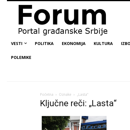
VESTI
POLITIKA
EKONOMIJA
KULTURA
IZBO
POLEMIKE
Početna
Oznake
„Lasta“
Ključne reči: „Lasta“