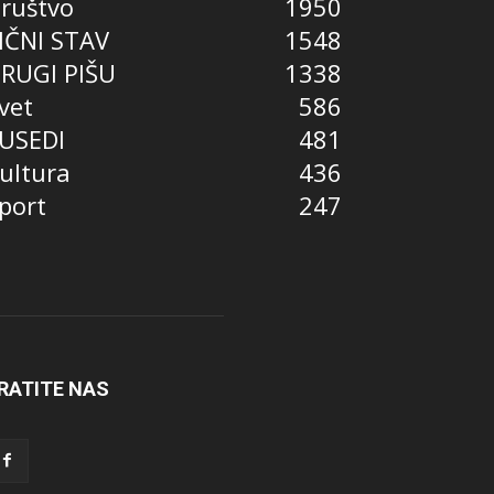
ruštvo
1950
IČNI STAV
1548
RUGI PIŠU
1338
vet
586
USEDI
481
ultura
436
port
247
RATITE NAS