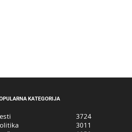
OPULARNA KATEGORIJA
esti
3724
olitika
3011