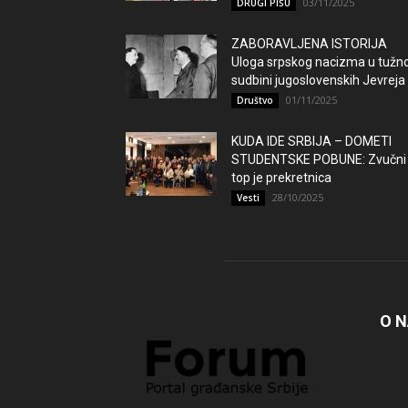
03/11/2025
DRUGI PIŠU
ZABORAVLJENA ISTORIJA
Uloga srpskog nacizma u tužno
sudbini jugoslovenskih Jevreja
01/11/2025
Društvo
KUDA IDE SRBIJA – DOMETI
STUDENTSKE POBUNE: Zvučni
top je prekretnica
28/10/2025
Vesti
O 