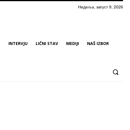
Недеља, август 9, 2026
N
INTERVJU
LIČNI STAV
MEDIJI
NAŠ IZBOR