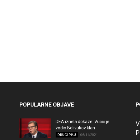
POPULARNE OBJAVE
P
V
DEA iznela dokaze: Vučić je
vodio Belivukov klan
P
06/11/2021
DRUGI PIŠU